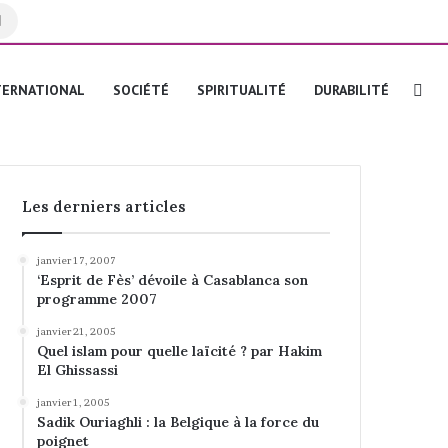
Rechercher
Re
TERNATIONAL
SOCIÉTÉ
SPIRITUALITÉ
DURABILITÉ
Les derniers articles
janvier 17, 2007
‘Esprit de Fès’ dévoile à Casablanca son
programme 2007
janvier 21, 2005
Quel islam pour quelle laïcité ? par Hakim
El Ghissassi
janvier 1, 2005
Sadik Ouriaghli : la Belgique à la force du
poignet