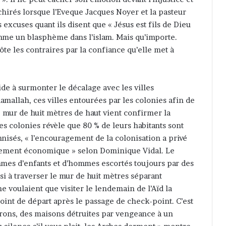
irés lorsque l’Eveque Jacques Noyer et la pasteur
xcuses quant ils disent que « Jésus est fils de Dieu
omme un blasphème dans l’islam. Mais qu’importe.
côte les contraires par la confiance qu’elle met à
ide à surmonter le décalage avec les villes
mallah, ces villes entourées par les colonies afin de
e mur de huit mètres de haut vient confirmer la
es colonies révèle que 80 % de leurs habitants sont
mnisés, « l’encouragement de la colonisation a privé
ement économique » selon Dominique Vidal. Le
mmes d’enfants et d’hommes escortés toujours par des
ssi à traverser le mur de huit mètres séparant
e voulaient que visiter le lendemain de l’Aïd la
point de départ après le passage de check-point. C’est
rons, des maisons détruites par vengeance à un