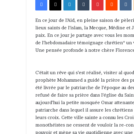
v
o
y
En ce jour de l’Aïd, en pleine saison de pèle
e
lieux saints de l’islam, la Mecque, Médine et 
r
paix. En ce jour je partage avec vous les m
u
de l’hebdomadaire témoignage chrétien* un v
n
Une pensée profonde à notre chère Florenc
c
o
u
C’était un rêve qui s’est réalisé, visiter al quod
r
prophète Mohammed a guidé la prière des proph
r
été livrée par le patriarche de l’époque au 
i
refusé de faire sa prière dans l’église du Saint
e
aujourd’hui la petite mosquée Omar attenante à
l
patriarche dans lequel il assure les chrétiens 
leurs croix. Cette ville sainte a connu les Cro
monothéistes ne cessent de vouloir la re-conqu
pouvoir et mène sa vie quotidienne avec une 