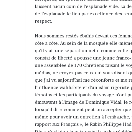
laissent aucun coin de l’esplanade vide. La den
de l’esplanade le lieu par excellence des renco
respect.
Nous sommes restés ébahis devant ces femmes
côte à côte. Au sein de la mosquée elle-mêm
qu’il y ait une séparation nette comme celle 
constat de liberté a poussé une jeune franco
une assemblée de 170 Chrétiens faisant le voy
médias, ne croyez pas ceux qui vous disent q
que j’ai vu aujourd’hui me réconforte et me ra
l’influence wahhabite et d’un islam rigoriste
témoins et les participants du voyage n’ont p
émouvants à l’image de Dominique Vidal, le 
lorsqu’il dit « comment peut-on accepter que 
même pour avoir un entretien à l’embauche, 
rapport aux Français », le Rabin Philippe Had
fils, « c’est bien la paix mais il y a des réalit