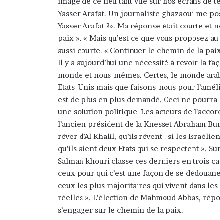
image de ce lieu tant vue sur nos écrans de té
Yasser Arafat. Un journaliste ghazaoui me pos
Yasser Arafat ?». Ma réponse était courte et 
paix ». « Mais qu’est ce que vous proposez au 
aussi courte. « Continuer le chemin de la paix
Il y a aujourd’hui une nécessité à revoir la f
monde et nous-mêmes. Certes, le monde arabe 
Etats-Unis mais que faisons-nous pour l’amélio
est de plus en plus demandé. Ceci ne pourra s
une solution politique. Les acteurs de l’acco
l’ancien président de la Knesset Abraham Burg
rêver d’Al Khalil, qu’ils rêvent ; si les Israéli
qu’ils aient deux Etats qui se respectent ». S
Salman khouri classe ces derniers en trois ca
ceux pour qui c’est une façon de se dédouaner 
ceux les plus majoritaires qui vivent dans le
réelles ». L’élection de Mahmoud Abbas, répo
s’engager sur le chemin de la paix.