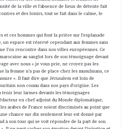
sité de la ville et l’absence de lieux de détente fait
ntres et des loisirs, tout se fait dans le calme, le
 et ces hommes qui font la prière sur l’esplanade
e, un espace est réservé cependant aux femmes sans
que l’on rencontre dans nos villes européennes. Ce
-marocaine au sanglot lors de son témoignage devant
age avec nous « je vous prie, ne croyez pas les
ue la femme n’a pas de place chez les musulmans, ce
ssure ». Il faut dire que Jérusalem est loin de
 puritain non connu dans nos pays d’origine. Les
u tenir leur larmes devants les témoignages
rédacteur en chef adjoint du Monde diplomatique,
les arabes de France soient discriminés au point que
une chance sur dix seulement leur est donné par
ad à son tour qui se voit répondre de la part de son
és ». Il ne peut cacher son émotion devant l’injustice et