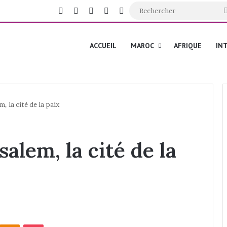
Facebook
X
YouTube
Instagram
Switch skin
ACCUEIL
MAROC
AFRIQUE
IN
, la cité de la paix
alem, la cité de la
Odnoklassniki
Pocket