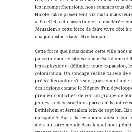
les incompréhensions, nous sommes tous déch
Nicole Fabre présentent aux musulmans leurs e
». En effet, cette assertion est considérée c
Jérusalem a cette force de faire vivre côté à 
chaque instant dans l’être humain.
Cette force que nous donne cette ville nous a
palestiniennes visitées comme Bethléem et Ra
les asphyxier et délimiter toute expansion, l
colonisation. Un sondage réalisé au sein de c
prêts à les quitter s’ils sont grassement inde
des régions comme le Néguev d’un développ
premier contact est de voir un groupe de fe
jeunes soldats israéliens parce qu’ils ont réu
Bethlehem et Jérusalem loin de sept km. Ils n
mosquée Al Aqsa. Ils reviennent ainsi à leur 
alors un autre monde dans lequel nous pénét