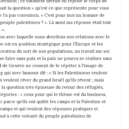
lévision ; ce bâtiment détruit où repose le corps de
ait la question « qu’est ce que représente pour vous
ne l’a pas convaincu. « C’est pour moi un homme de
peuple palestinien ? ». Là aussi ma réponse était tout
 ».
açon avec laquelle nous abordons nos relations avec le
est en position stratégique pour l’Europe et les
ration du sort de nos populations, un travail sur soi
e faire sans paix et la paix ne pourra se réaliser sans
rd de Genève ne cessent de le répéter à l’image de
 qui avec humour dit : « Si les Palestiniens veulent
ens veulent rêver du grand Israël qu’ils rêvent ; mais
ur la question très épineuse du retour des réfugiés,
tégories : « ceux pour qui le thème est du business,
parce qu’ils ont quitté les camps et la Palestine et
s camps et qui veulent des réponses pratiques et
nd à cette volonté du peuple palestinien de