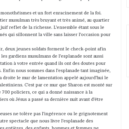
is monothéismes et un fort enracinement de la foi.
ier musulman très bruyant et très animé, au quartier
uif reflet de la richesse. L’ensemble étant sous le
és qui sillonnent la ville sans laisser l’occasion pour
jr, deux jeunes soldats forment le check-point afin
les gardiens musulmans de l’esplanade sont aussi
utation à votre entrée quand ils ont des doutes pour
ts. Enfin nous sommes dans l’esplanade tant imaginée,
sa droite le mur de lamentation appelé aujourd’hui le
alestiniens. C’est par ce mur que Sharon est monté sur
700 policiers, ce qui a donné naissance à la
ers où Jésus a passé sa dernière nuit avant d’être
ieuses ne tolère pas l’ingérence ou le grignotement
autre spectacle que nous livre l’esplanade des
les entières, des enfants, hommes et femmes ne