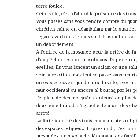
terre foulée.
Cette ville, c’est d’abord la présence des tro
Vous passez sans vous rendre compte du quart
chrétien calme en déambulant par le quartier j
regard averti des jeunes soldats israéliens arm
un débordement.
A l’entrée de la mosquée pour la prière de fa
d’empêcher les non-musulmans d’y pénétrer, 
éveillés, ils vous lancent un salam ou une sal
voir la réaction mais tout se passe sans heur
un espace ouvert qui domine la ville, avec à 
mur occidental ou encore al-bouraq par les p
l’esplanade des mosquées, entouré de plus de 
deuxième Intifada. A gauche, le mont des olivi
arrêté.
La forte identité des trois communautés relig
des espaces religieux. L’après midi, c’est un 
mosquées, un spectacle détonnant, des famil