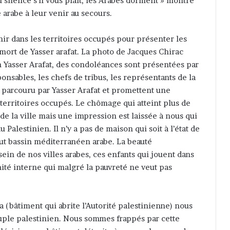
u silence s’il vous plait, les Arabes dorment » montre
é arabe à leur venir au secours.
ir dans les territoires occupés pour présenter les
mort de Yasser arafat. La photo de Jacques Chirac
en Yasser Arafat, des condoléances sont présentées par
sponsables, les chefs de tribus, les représentants de la
n parcouru par Yasser Arafat et promettent une
 territoires occupés. Le chômage qui atteint plus de
e la ville mais une impression est laissée à nous qui
 Palestinien. Il n’y a pas de maison qui soit à l’état de
t bassin méditerranéen arabe. La beauté
sein de nos villes arabes, ces enfants qui jouent dans
nité interne qui malgré la pauvreté ne veut pas
a (bâtiment qui abrite l’Autorité palestinienne) nous
ple palestinien. Nous sommes frappés par cette