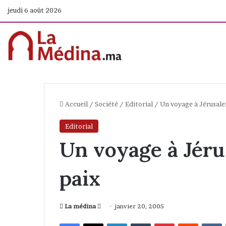
jeudi 6 août 2026
Accueil
/
Société
/
Editorial
/
Un voyage à Jérusalem
Editorial
Un voyage à Jérus
paix
La médina
E
janvier 20, 2005
n
Facebook
X
Linkedin
Tumblr
Pinterest
Reddit
VKontakte