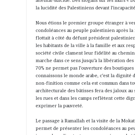
attentat-suicide. Des slogans sur les murs « D
la lucidité des Palestiniens devant l’incapacit
Nous étions le premier groupe étranger à ven
condoléances au peuple palestinien après la 
flottait à côté du défunt président palestini
les habitants de la ville à la famille et aux re
société civile clament leur fidélité au chemi
marche dans ce sens jusqu’à la libération des
70% ne permet pas l’ouverture des boutiques d
connaissons le monde arabe, c’est la dignité du
non-finition comme cela est commun dans tou
architecturale des bâtisses fera des jaloux au 
les rues et dans les camps reflètent cette dig
exprimer la pauvreté.
Le passage à Ramallah et la visite de la Mokat
permet de présenter les condoléances au peu