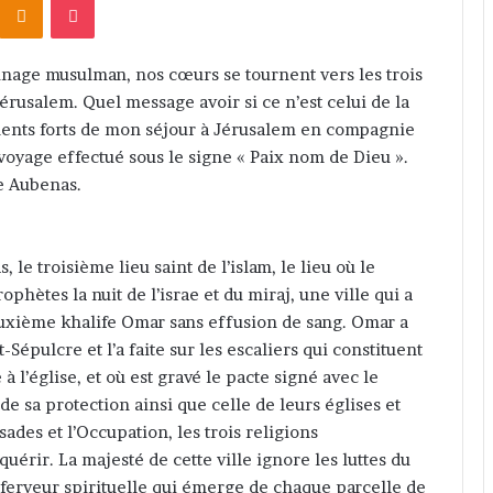
rinage musulman, nos cœurs se tournent vers les trois
Jérusalem. Quel message avoir si ce n’est celui de la
oments forts de mon séjour à Jérusalem en compagnie
oyage effectué sous le signe « Paix nom de Dieu ».
e Aubenas.
s, le troisième lieu saint de l’islam, le lieu où le
ètes la nuit de l’israe et du miraj, une ville qui a
deuxième khalife Omar sans effusion de sang. Omar a
-Sépulcre et l’a faite sur les escaliers qui constituent
 l’église, et où est gravé le pacte signé avec le
de sa protection ainsi que celle de leurs églises et
isades et l’Occupation, les trois religions
érir. La majesté de cette ville ignore les luttes du
ferveur spirituelle qui émerge de chaque parcelle de