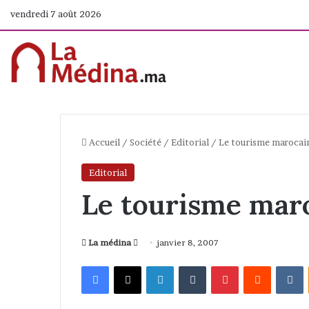
vendredi 7 août 2026
Accueil
/
Société
/
Editorial
/
Le tourisme marocai
Editorial
Le tourisme mar
La médina
E
janvier 8, 2007
n
Facebook
X
Linkedin
Tumblr
Pinterest
Reddit
VKontakte
v
o
y