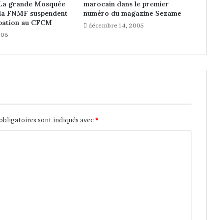
n
La grande Mosquée
marocain dans le premier
c
 la FNMF suspendent
numéro du magazine Sezame
o
ipation au CFCM
décembre 14, 2005
m
006
a
r
o
c
a
i
n
e
obligatoires sont indiqués avec
*
à
u
n
p
o
l
i
t
i
q