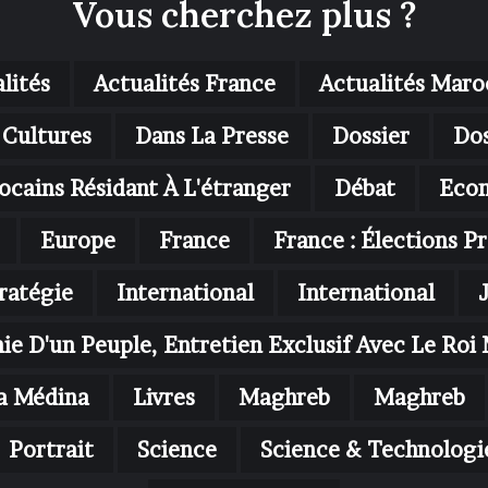
Vous cherchez plus ?
lités
Actualités France
Actualités Maro
Cultures
Dans La Presse
Dossier
Dos
ocains Résidant À L'étranger
Débat
Eco
Europe
France
France : Élections Pr
ratégie
International
International
nie D'un Peuple, Entretien Exclusif Avec Le R
a Médina
Livres
Maghreb
Maghreb
Portrait
Science
Science & Technologi