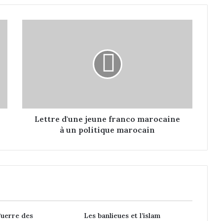
L
e
t
t
r
e
d
'
u
n
Lettre d'une jeune franco marocaine
e
à un politique marocain
j
e
u
n
e
f
r
a
guerre des
Les banlieues et l’islam