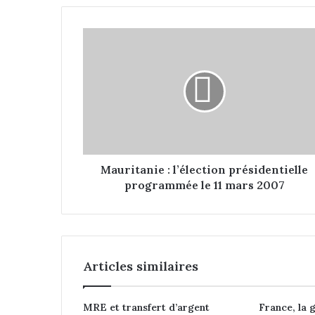
M
a
u
r
i
t
a
n
i
e
Mauritanie : l’élection présidentielle
:
programmée le 11 mars 2007
l
’
é
l
e
Articles similaires
c
t
i
MRE et transfert d’argent
France, la 