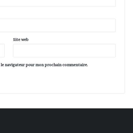
u
e
m
a
r
o
Site web
c
a
i
n
s le navigateur pour mon prochain commentaire.