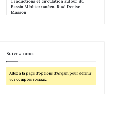
Traductions et circulation autour du
Bassin Méditerranéen. Riad Denise
Masson
Suivez-nous
Allez à la page d'options d'Arqam pour définir
vos comptes sociaux.