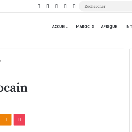
Facebook
X
YouTube
Instagram
Switch skin
ACCUEIL
MAROC
AFRIQUE
IN
n
ocain
Odnoklassniki
Pocket