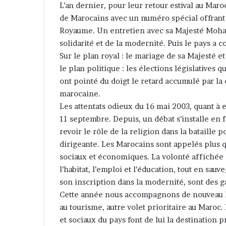
L’an dernier, pour leur retour estival au Ma
e
de Marocains avec un numéro spécial offrant
r
Royaume. Un entretien avec sa Majesté Moham
u
solidarité et de la modernité. Puis le pays 
n
Sur le plan royal : le mariage de sa Majesté e
c
le plan politique : les élections législatives qu
o
ont pointé du doigt le retard accumulé par la c
u
marocaine.
r
Les attentats odieux du 16 mai 2003, quant à e
r
11 septembre. Depuis, un débat s’installe en f
i
revoir le rôle de la religion dans la bataille 
e
dirigeante. Les Marocains sont appelés plus qu
l
sociaux et économiques. La volonté affichée d
l’habitat, l’emploi et l’éducation, tout en sa
son inscription dans la modernité, sont des 
Cette année nous accompagnons de nouveau les
au tourisme, autre volet prioritaire au Maroc.
et sociaux du pays font de lui la destination