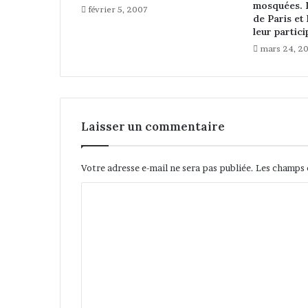
o
mosquées. 
février 5, 2007
n
de Paris et
p
leur partic
r
mars 24, 2
é
s
i
d
e
Laisser un commentaire
n
t
i
Votre adresse e-mail ne sera pas publiée.
Les champs 
e
l
C
l
o
e
p
m
r
m
o
g
e
r
n
a