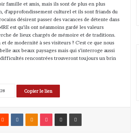
ir famille et amis, mais ils sont de plus en plus
, d’approfondissement culturel et ils sont friands du
rocains désirent passer des vacances de détente dans
 MRE est qu’ils ont néanmoins gardé les valeurs
herche de lieux chargés de mémoire et de traditions.
n et de modernité à ses visiteurs ? C’est ce que nous
 belle aux beaux paysages mais qui s’interroge aussi
s difficultés rencontrées trouveront toujours un brin
Copier le lien
Reddit
VKontakte
Odnoklassniki
Pocket
Partager par email
Imprimer