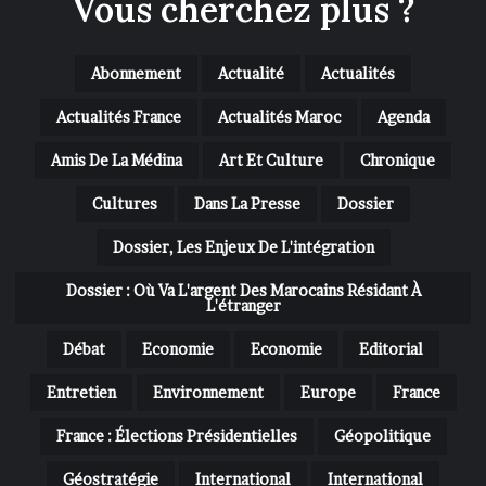
Vous cherchez plus ?
Abonnement
Actualité
Actualités
Actualités France
Actualités Maroc
Agenda
Amis De La Médina
Art Et Culture
Chronique
Cultures
Dans La Presse
Dossier
Dossier, Les Enjeux De L'intégration
Dossier : Où Va L'argent Des Marocains Résidant À
L'étranger
Débat
Economie
Economie
Editorial
Entretien
Environnement
Europe
France
France : Élections Présidentielles
Géopolitique
Géostratégie
International
International