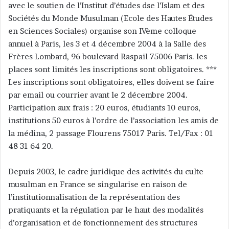
avec le soutien de l’Institut d’études dse l’Islam et des
y
Sociétés du Monde Musulman (Ecole des Hautes Études
e
en Sciences Sociales) organise son IVème colloque
r
annuel à Paris, les 3 et 4 décembre 2004 à la Salle des
u
n
Frères Lombard, 96 boulevard Raspail 75006 Paris. les
c
places sont limités les inscriptions sont obligatoires. ***
o
Les inscriptions sont obligatoires, elles doivent se faire
u
par email ou courrier avant le 2 décembre 2004.
r
Participation aux frais : 20 euros, étudiants 10 euros,
r
institutions 50 euros à l’ordre de l’association les amis de
i
la médina, 2 passage Flourens 75017 Paris. Tel/Fax : 01
e
48 31 64 20.
l
Depuis 2003, le cadre juridique des activités du culte
musulman en France se singularise en raison de
l’institutionnalisation de la représentation des
pratiquants et la régulation par le haut des modalités
d’organisation et de fonctionnement des structures