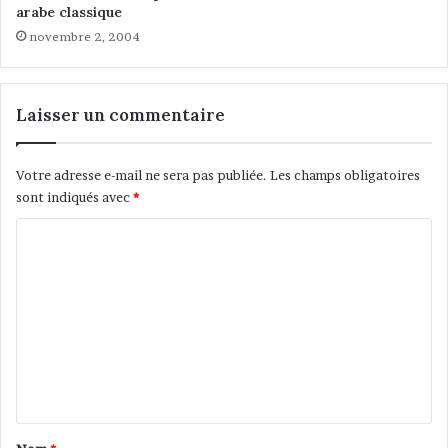
l
arabe classique
p
o
novembre 2, 2004
u
g
l
i
a
q
i
u
Laisser un commentaire
r
e
e
à
s
l
Votre adresse e-mail ne sera pas publiée.
Les champs obligatoires
:
'
sont indiqués avec
*
«
a
J
n
C
e
a
o
v
l
e
m
y
u
s
m
x
e
e
l
j
e
u
n
p
r
t
l
i
u
d
a