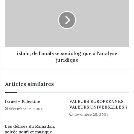
a
s
u
l
c
a
o
m
n
,
g
d
r
e
è
l
s
'
islam, de l'analyse sociologique à l'analyse
d
a
juridique
u
n
m
a
o
l
Articles similaires
u
y
v
s
e
e
Israël – Palestine
VALEURS EUROPEENNES,
m
s
VALEURS UNIVERSELLES ?
e
décembre 12, 2004
o
n
novembre 25, 2004
c
t
i
Les délices du Ramadan,
p
o
soirée soufi et musique
o