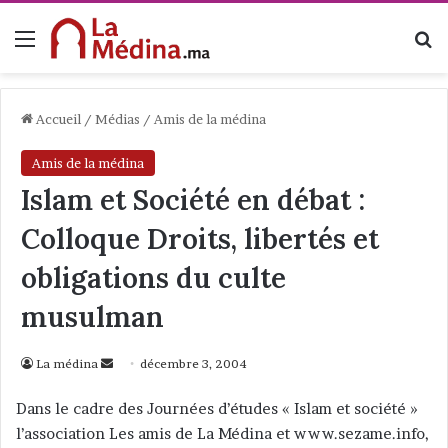
Menu
R
Accueil
/
Médias
/
Amis de la médina
Amis de la médina
Islam et Société en débat :
Colloque Droits, libertés et
obligations du culte
musulman
La médina
E
décembre 3, 2004
n
Dans le cadre des Journées d’études « Islam et société »
v
l’association Les amis de La Médina et www.sezame.info,
o