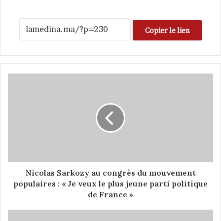
Copier le lien
N
i
c
o
l
a
s
S
a
r
Nicolas Sarkozy au congrès du mouvement
k
populaires : « Je veux le plus jeune parti politique
o
de France »
z
y
i