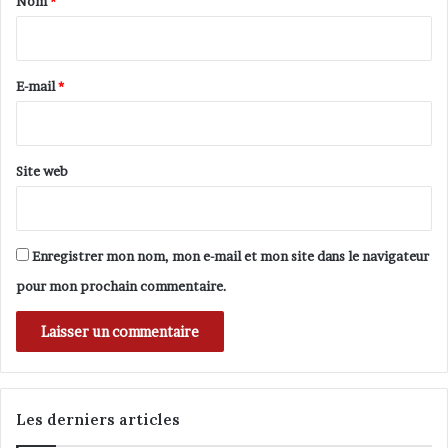
Nom
*
s
i
i
j
q
e
r
u
u
e
e
E-mail
*
n
*
e
p
a
Site web
r
t
i
p
Enregistrer mon nom, mon e-mail et mon site dans le navigateur
o
l
pour mon prochain commentaire.
i
t
i
q
u
e
Les derniers articles
d