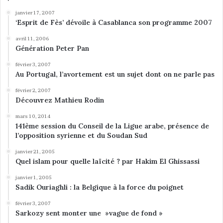
e
F
janvier 17, 2007
‘Esprit de Fès’ dévoile à Casablanca son programme 2007
r
a
avril 11, 2006
n
Génération Peter Pan
c
e
février 3, 2007
Au Portugal, l’avortement est un sujet dont on ne parle pas
»
février 2, 2007
Découvrez Mathieu Rodin
mars 10, 2014
141ème session du Conseil de la Ligue arabe, présence de
l’opposition syrienne et du Soudan Sud
janvier 21, 2005
Quel islam pour quelle laïcité ? par Hakim El Ghissassi
janvier 1, 2005
Sadik Ouriaghli : la Belgique à la force du poignet
février 3, 2007
Sarkozy sent monter une »vague de fond »