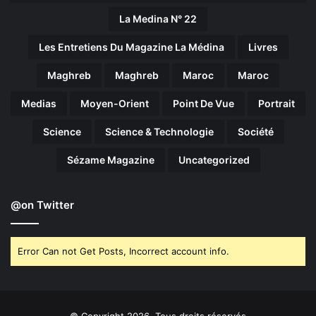
La Medina N° 22
Les Entretiens Du Magazine La Médina
Livres
Maghreb
Maghreb
Maroc
Maroc
Medias
Moyen-Orient
Point De Vue
Portrait
Science
Science & Technologie
Société
Sézame Magazine
Uncategorized
@on Twitter
Error Can not Get Posts, Incorrect account info.
© Copyright 2026, Tous droits réservés