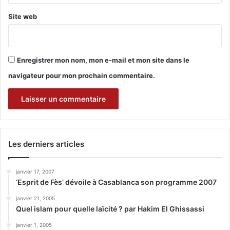
a
l
Site web
e
k
C
h
Enregistrer mon nom, mon e-mail et mon site dans le
e
navigateur pour mon prochain commentaire.
b
e
l
Les derniers articles
janvier 17, 2007
‘Esprit de Fès’ dévoile à Casablanca son programme 2007
janvier 21, 2005
Quel islam pour quelle laïcité ? par Hakim El Ghissassi
janvier 1, 2005