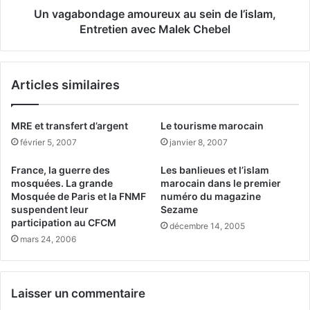
F
d
Un vagabondage amoureux au sein de l’islam,
r
a
Entretien avec Malek Chebel
a
g
n
e
c
a
Articles similaires
e
m
.
o
E
u
MRE et transfert d’argent
Le tourisme marocain
n
r
t
février 5, 2007
janvier 8, 2007
e
r
u
France, la guerre des
Les banlieues et l’islam
e
x
mosquées. La grande
marocain dans le premier
t
a
Mosquée de Paris et la FNMF
numéro du magazine
i
u
suspendent leur
Sezame
e
s
participation au CFCM
décembre 14, 2005
n
e
mars 24, 2006
a
i
v
n
e
d
c
e
Laisser un commentaire
S
l