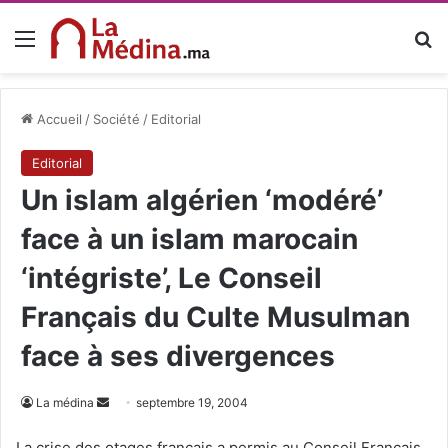
Menu
R
Accueil
/
Société
/
Editorial
Editorial
Un islam algérien ‘modéré’
face à un islam marocain
‘intégriste’, Le Conseil
Français du Culte Musulman
face à ses divergences
La médina
E
septembre 19, 2004
n
La crise des otages français a permis au Conseil Français