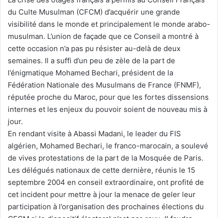
v
du Culte Musulman (CFCM) d’acquérir une grande
o
visibilité dans le monde et principalement le monde arabo-
y
musulman. L’union de façade que ce Conseil a montré à
e
cette occasion n’a pas pu résister au-delà de deux
r
semaines. Il a suffi d’un peu de zèle de la part de
u
n
l’énigmatique Mohamed Bechari, président de la
c
Fédération Nationale des Musulmans de France (FNMF),
o
réputée proche du Maroc, pour que les fortes dissensions
u
internes et les enjeux du pouvoir soient de nouveau mis à
r
jour.
r
En rendant visite à Abassi Madani, le leader du FIS
i
algérien, Mohamed Bechari, le franco-marocain, a soulevé
e
de vives protestations de la part de la Mosquée de Paris.
l
Les délégués nationaux de cette dernière, réunis le 15
septembre 2004 en conseil extraordinaire, ont profité de
cet incident pour mettre à jour la menace de geler leur
participation à l’organisation des prochaines élections du