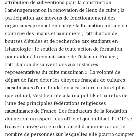
attribution de subventions pour la construction,
u
n
l’aménagement ou la rénovation de lieux de culte ; la
c
participation aux moyens de fonctionnement des
o
organismes prenant en charge la formation initiale ou
u
continue des imams et aumôniers ; l’attribution de
r
bourses d’études et de recherche aux étudiants en
r
islamologie ; le soutien de toute action de formation
i
pour aider à la connaissance de l’islam en France ;
e
l’attribution de subventions aux instances
l
représentatives du culte musulman ». La volonté de
départ de faire doter les citoyens français de cultures
musulmanes d’une fondation à caractère culturel plus
que cultuel, s’est heurtée à la realpolitik et au refus de
l’une des principales fédérations religieuses
musulmanes de France. Les fondateurs de la fondation
donneront un aspect plus officiel que militant. l’UOIF se
trouvera noyée au sein du conseil d’administration, le
nombre de personnes sur lesquelles elle pourra compter