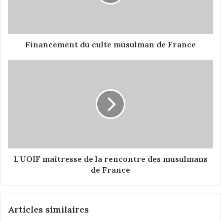
c
e
m
e
n
Financement du culte musulman de France
t
d
L
u
'
c
U
u
O
l
I
t
F
e
m
m
a
u
î
s
t
L'UOIF maîtresse de la rencontre des musulmans
u
r
de France
l
e
m
s
a
s
Articles similaires
n
e
d
d