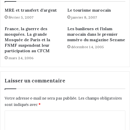
e
e
MRE et transfert d’argent
Le tourisme marocain
F
l
r
février 5, 2007
janvier 8, 2007
a
a
r
France, la guerre des
Les banlieues et l’islam
n
e
mosquées. La grande
marocain dans le premier
c
n
Mosquée de Paris et la
numéro du magazine Sezame
e
c
FNMF suspendent leur
décembre 14, 2005
o
participation au CFCM
n
mars 24, 2006
t
r
e
d
Laisser un commentaire
e
s
m
Votre adresse e-mail ne sera pas publiée.
Les champs obligatoires
u
sont indiqués avec
*
s
C
u
l
o
m