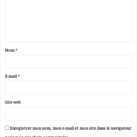
m
a
n
m
s
e
d
e
n
F
t
r
a
a
Nom
*
n
i
c
r
e
e
E-mail
*
*
Site web
Enregistrer mon nom, mon e-mail et mon site dans le navigateur