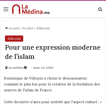
Menu
R
Accueil
/
Société
/
Editorial
Editorial
Pour une expression moderne
de l’islam
La médina
E
mars 24, 2005
n
Dominique de Villepin a choisi le dénominateur
v
commun le plus bas pour la création de la fondation des
o
œuvres de l’islam de France.
y
e
Cette dernière n’aura pour activité que l’aspect cultuel : «
r