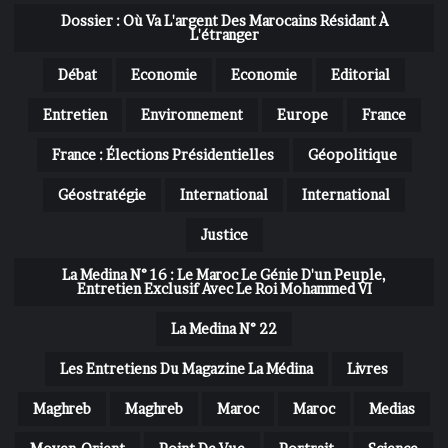
Dossier : Où Va L'argent Des Marocains Résidant À
L'étranger
Débat
Economie
Economie
Editorial
Entretien
Environnement
Europe
France
France : Élections Présidentielles
Géopolitique
Géostratégie
International
International
Justice
La Medina N° 16 : Le Maroc Le Génie D'un Peuple,
Entretien Exclusif Avec Le Roi Mohammed VI
La Medina N° 22
Les Entretiens Du Magazine La Médina
Livres
Maghreb
Maghreb
Maroc
Maroc
Medias