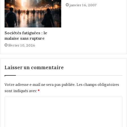
x
janvier 16, 2007
m
p
u
o
s
s
u
i
l
Sociétés fatiguées : le
t
m
malaise sans rupture
i
a
février 10, 2026
o
n
n
s
d
e
e
t
Laisser un commentaire
p
m
h
u
o
s
Votre adresse e-mail ne sera pas publiée.
Les champs obligatoires
t
u
sont indiqués avec
*
o
l
g
m
C
r
a
o
a
n
p
m
e
h
s
m