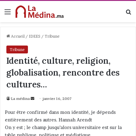
Menu
R
Accueil
/
IDEES
/
Tribune
Tribune
Identité, culture, religion,
globalisation, rencontre des
cultures…
La médina
E
janvier 16, 2007
n
Pour être confirmé dans mon identité, je dépends
v
entièrement des autres. Hannah Arendt
o
On y est ; le champ jusqu’alors universitaire est sur la
y
table publique, politique et médiatique.
e