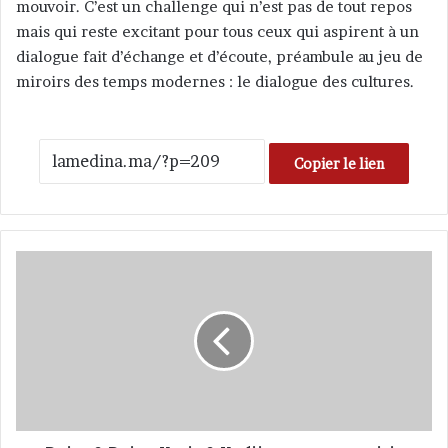
mouvoir. C’est un challenge qui n’est pas de tout repos
mais qui reste excitant pour tous ceux qui aspirent à un
dialogue fait d’échange et d’écoute, préambule au jeu de
miroirs des temps modernes : le dialogue des cultures.
Copier le lien
«
D
r
i
e
s
&
D
r