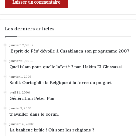
i
b
n
i
e
l
e
e
t
Les derniers articles
n
é
e
janvier 17, 2007
‘Esprit de Fès’ dévoile à Casablanca son programme 2007
r
l
janvier 21, 2005
a
Quel islam pour quelle laïcité ? par Hakim El Ghissassi
n
janvier 1, 2005
d
Sadik Ouriaghli : la Belgique à la force du poignet
a
i
avril 11, 2006
s
Génération Peter Pan
e
janvier 3, 2005
travailler dans le coran.
janvier 16, 2007
La banlieue brûle ! Où sont les religions ?