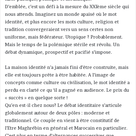
D’emblée, c’est un défi à la mesure du XXIème siècle qui
r
nous attends. Imaginez un monde apaisé où le mot
u
n
identité, et plus encore les mots culture, religion et
c
tradition convergeraient vers un sens certes non
o
uniforme, mais fédérateur. Utopique ? Probablement.
u
Mais le temps de la polémique stérile est révolu. Un
r
débat dynamique, prospectif et pacifié s’impose.
r
i
La maison identité n’a jamais fini d’être construite, mais
e
elle est toujours prête à être habitée. A l’image de
l
concepts comme culture ou civilisation, le mot identité a
perdu en clarté ce qu ‘il a gagné en audience. Le prix du
« succès » en quelque sorte !
Qu’en est-il chez nous? Le débat identitaire s’articule
globalement autour de deux pôles : moderne et
traditionnel. Ce couple en vient à être constitutif de
l’Etre Maghrébin en général et Marocain en particulier.
C’est plus en terme d’alternances successives que