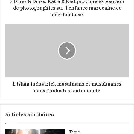
i
« Dries & Driss, Katja & Kadija » : une exposition
s
de photographies sur l’enfance marocaine et
s
néerlandaise
,
K
L
a
’
t
i
j
s
a
l
&
a
K
m
a
i
d
n
i
d
L’islam industriel, musulmans et musulmanes
j
u
dans l’industrie automobile
a
s
»
t
:
r
Articles similaires
u
i
n
e
e
l
Titre
e
,