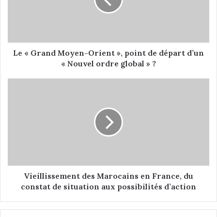
r
a
n
d
M
o
Le « Grand Moyen-Orient », point de départ d’un
y
« Nouvel ordre global » ?
e
n
V
-
i
O
e
r
i
i
l
e
l
n
i
t
s
»
s
,
e
Vieillissement des Marocains en France, du
p
m
constat de situation aux possibilités d’action
o
e
i
n
n
t