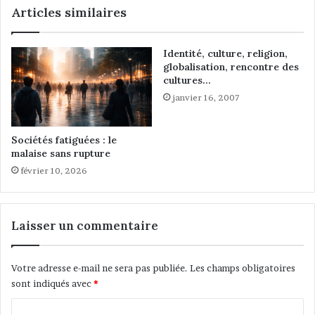
Articles similaires
t
d
d
e
e
s
Identité, culture, religion,
d
M
globalisation, rencontre des
é
a
cultures…
p
r
janvier 16, 2007
a
o
r
c
t
a
Sociétés fatiguées : le
d
i
malaise sans rupture
’
n
février 10, 2026
u
s
n
e
«
n
N
F
Laisser un commentaire
o
r
u
a
v
n
Votre adresse e-mail ne sera pas publiée.
Les champs obligatoires
e
c
sont indiqués avec
*
l
e
o
,
C