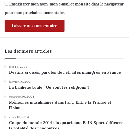
u
Enregistrer mon nom, mon e-mail et mon site dans le navigateur
x
pour mon prochain commentaire.
p
o
s
s
i
b
i
Les derniers articles
l
i
mai 16, 2006
t
Destins croisés, paroles de retraités immigrés en France
é
s
janvier 16, 2007
d
La banlieue brûle ! Où sont les religions ?
’
octobre 30, 2004
a
Mémoires musulmanes dans l’art, Entre la France et
c
l’Islam
t
i
mars 13, 2014
o
Coupe du monde 2014 : la qatarienne BeIN Sport diffusera
la totalité des rencontres
n