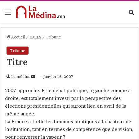
Menu
R
Accueil
/
IDEES
/
Tribune
Tribune
Titre
La médina
E
janvier 16, 2007
n
2007 approche. Et le débat politique, à gauche comme à
v
droite, est totalement investi par la perspective des
o
élections présidentielles qui auront lieu en avril de la
y
même année.
e
La France a-t-elle les hommes politiques à la hauteur de
r
la situation, tant en termes de compétence que de vision,
u
n
pour renverser la vapeur ?