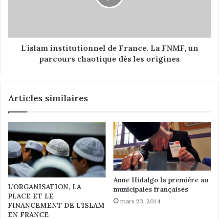
,
a
i
m
n
i
t
n
e
s
L'islam institutionnel de France. La FNMF, un
r
t
parcours chaotique dès les origines
a
i
c
t
t
u
Articles similaires
i
t
o
i
n
o
a
n
v
n
e
e
c
l
l
d
e
Anne Hidalgo la première au
e
L’ORGANISATION, LA
municipales françaises
s
F
PLACE ET LE
s
r
mars 23, 2014
FINANCEMENT DE L’ISLAM
c
a
EN FRANCE