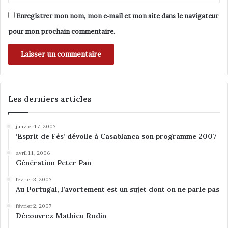
N
s
i
Enregistrer mon nom, mon e-mail et mon site dans le navigateur
c
pour mon prochain commentaire.
o
l
e
s
c
u
Les derniers articles
*
janvier 17, 2007
‘Esprit de Fès’ dévoile à Casablanca son programme 2007
avril 11, 2006
Génération Peter Pan
février 3, 2007
Au Portugal, l’avortement est un sujet dont on ne parle pas
février 2, 2007
Découvrez Mathieu Rodin