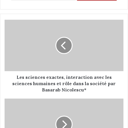
L
e
s
s
c
i
e
n
c
e
Les sciences exactes, interaction avec les
s
sciences humaines et rôle dans la société par
e
Basarab Nicolescu*
x
a
L
c
'
t
i
e
s
s
l