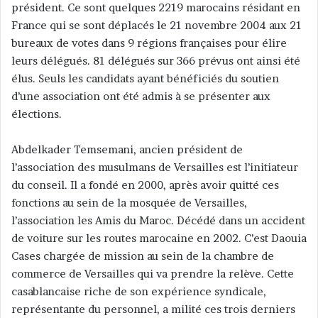
président. Ce sont quelques 2219 marocains résidant en
y
France qui se sont déplacés le 21 novembre 2004 aux 21
e
bureaux de votes dans 9 régions françaises pour élire
r
leurs délégués. 81 délégués sur 366 prévus ont ainsi été
u
n
élus. Seuls les candidats ayant bénéficiés du soutien
c
d’une association ont été admis à se présenter aux
o
élections.
u
r
Abdelkader Temsemani, ancien président de
r
l’association des musulmans de Versailles est l’initiateur
i
du conseil. Il a fondé en 2000, après avoir quitté ces
e
fonctions au sein de la mosquée de Versailles,
l
l’association les Amis du Maroc. Décédé dans un accident
de voiture sur les routes marocaine en 2002. C’est Daouia
Cases chargée de mission au sein de la chambre de
commerce de Versailles qui va prendre la relève. Cette
casablancaise riche de son expérience syndicale,
représentante du personnel, a milité ces trois derniers