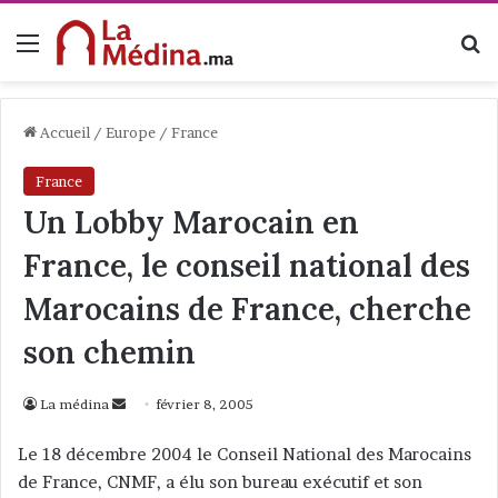
Menu
R
Accueil
/
Europe
/
France
France
Un Lobby Marocain en
France, le conseil national des
Marocains de France, cherche
son chemin
La médina
E
février 8, 2005
n
Le 18 décembre 2004 le Conseil National des Marocains
v
de France, CNMF, a élu son bureau exécutif et son
o