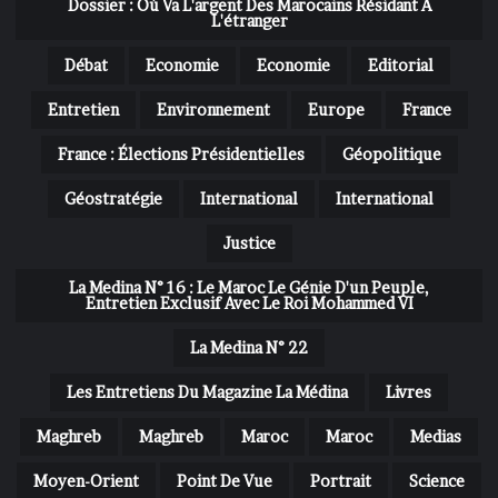
Dossier : Où Va L'argent Des Marocains Résidant À
L'étranger
Débat
Economie
Economie
Editorial
Entretien
Environnement
Europe
France
France : Élections Présidentielles
Géopolitique
Géostratégie
International
International
Justice
La Medina N° 16 : Le Maroc Le Génie D'un Peuple,
Entretien Exclusif Avec Le Roi Mohammed VI
La Medina N° 22
Les Entretiens Du Magazine La Médina
Livres
Maghreb
Maghreb
Maroc
Maroc
Medias
Moyen-Orient
Point De Vue
Portrait
Science