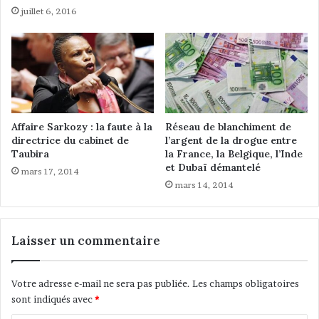
i
n
juillet 6, 2016
e
c
n
e
c
.
e
L
s
a
h
F
u
N
m
M
Affaire Sarkozy : la faute à la
Réseau de blanchiment de
a
F
directrice du cabinet de
l’argent de la drogue entre
i
Taubira
la France, la Belgique, l’Inde
,
n
et Dubaï démantelé
u
mars 17, 2014
e
n
mars 14, 2014
s
p
e
a
t
r
Laisser un commentaire
r
c
ô
o
l
u
Votre adresse e-mail ne sera pas publiée.
Les champs obligatoires
e
r
sont indiqués avec
*
d
s
a
c