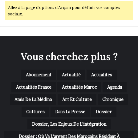
e
Allez à la page d'options d'Arqam pour définir vos comptes
s
sociaux.
m
u
s
u
l
m
Vous cherchez plus ?
a
n
s
Abonnement
Actualité
Actualités
d
e
Actualités France
Actualités Maroc
Agenda
F
r
Amis De La Médina
Art Et Culture
Chronique
a
n
Cultures
Dans La Presse
Dossier
c
e
Dossier, Les Enjeux De L'intégration
Dossier : Où Va L'argent Des Marocains Résidant À