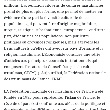
millions. L’appellation citoyens de cultures musulmanes
r
prend de plus en plus forme, elle permet de mettre en
u
n
évidence d’une part la diversité culturelle de ces
c
populations qui peuvent être d’origine maghrébine,
o
turque, asiatique, subsaharienne, européenne… et d’autre
u
part, d’identifier ces populations, non par leurs
r
pratiques ou croyances religieuses, mais à travers les
r
liens culturels qu’elles ont avec leur pays d’origine et la
i
religion musulmane. L’Economiste consacre une série
e
d’articles aux principaux courants institutionnels qui
l
composent l’ossature du Conseil français du culte
musulman, CFCM(1). Aujourd’hui, la Fédération nationale
des musulmans de France, FNMF.
LA Fédération nationale des musulmans de France a été
fondée en 1985 pour représenter l’islam de France, le
rêve de départ s’est confronté aux aléas de la politique et
des stratégies des différents groupes religieux. Son bilan