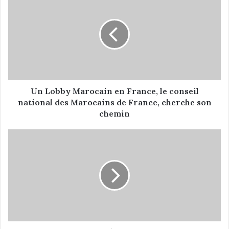
n
L
o
b
b
y
M
a
r
Un Lobby Marocain en France, le conseil
o
national des Marocains de France, cherche son
c
chemin
a
i
«
n
P
e
o
n
u
F
r
r
u
a
n
n
i
c
s