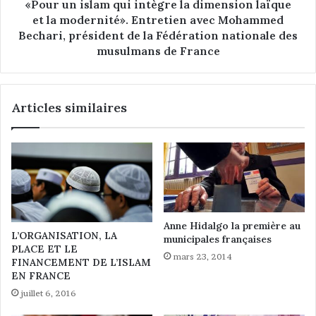
e
l
«Pour un islam qui intègre la dimension laïque
,
a
et la modernité». Entretien avec Mohammed
l
m
Bechari, président de la Fédération nationale des
e
q
musulmans de France
c
u
o
i
n
i
s
Articles similaires
n
e
t
i
è
l
g
n
r
a
e
t
l
i
a
o
d
Anne Hidalgo la première au
L’ORGANISATION, LA
n
municipales françaises
i
PLACE ET LE
a
m
mars 23, 2014
FINANCEMENT DE L’ISLAM
l
e
EN FRANCE
d
n
juillet 6, 2016
e
s
s
i