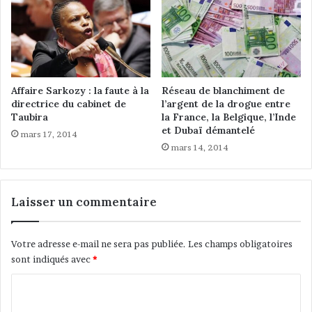
M
o
a
n
r
l
o
a
c
ï
a
q
Affaire Sarkozy : la faute à la
Réseau de blanchiment de
i
u
directrice du cabinet de
l’argent de la drogue entre
n
e
Taubira
la France, la Belgique, l’Inde
s
et Dubaï démantelé
e
mars 17, 2014
d
t
mars 14, 2014
e
l
F
a
r
m
Laisser un commentaire
a
o
n
d
c
e
Votre adresse e-mail ne sera pas publiée.
Les champs obligatoires
e
r
sont indiqués avec
*
,
n
c
i
C
h
t
e
o
é