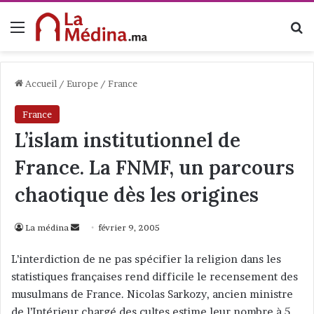
Menu
R
Accueil
/
Europe
/
France
France
L’islam institutionnel de
France. La FNMF, un parcours
chaotique dès les origines
La médina
E
février 9, 2005
n
L’interdiction de ne pas spécifier la religion dans les
v
statistiques françaises rend difficile le recensement des
o
musulmans de France. Nicolas Sarkozy, ancien ministre
y
de l’Intérieur chargé des cultes estime leur nombre à 5
e