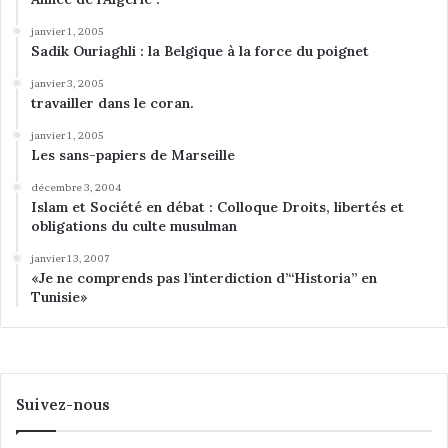
a
janvier 1, 2005
F
Sadik Ouriaghli : la Belgique à la force du poignet
é
d
janvier 3, 2005
travailler dans le coran.
é
r
janvier 1, 2005
a
Les sans-papiers de Marseille
t
i
décembre 3, 2004
Islam et Société en débat : Colloque Droits, libertés et
o
obligations du culte musulman
n
n
janvier 13, 2007
a
«Je ne comprends pas l’interdiction d’“Historia” en
t
Tunisie»
i
o
n
a
l
Suivez-nous
e
d