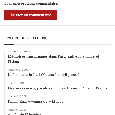
e
pour mon prochain commentaire.
d
B
e
c
h
a
Les derniers articles
r
i
,
octobre 30, 2004
p
Mémoires musulmanes dans l’art, Entre la France et
r
l’Islam
é
janvier 16, 2007
s
La banlieue brûle ! Où sont les religions ?
i
d
mai 16, 2006
e
Destins croisés, paroles de retraités immigrés en France
n
janvier 1, 2005
t
Karim Zaz, « wanna do » Maroc
d
e
janvier 1, 2005
l
Année de l’Algérie :