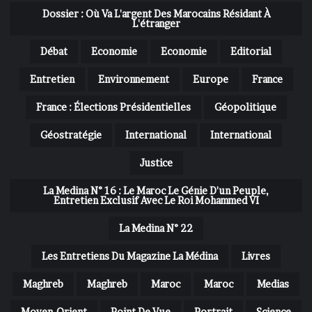
Dossier : Où Va L'argent Des Marocains Résidant À
L'étranger
Débat
Economie
Economie
Editorial
Entretien
Environnement
Europe
France
France : Élections Présidentielles
Géopolitique
Géostratégie
International
International
Justice
La Medina N° 16 : Le Maroc Le Génie D'un Peuple,
Entretien Exclusif Avec Le Roi Mohammed VI
La Medina N° 22
Les Entretiens Du Magazine La Médina
Livres
Maghreb
Maghreb
Maroc
Maroc
Medias
Moyen-Orient
Point De Vue
Portrait
Science