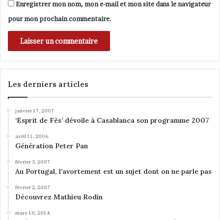
s
i
Enregistrer mon nom, mon e-mail et mon site dans le navigateur
s
m
pour mon prochain commentaire.
u
E
s
l
.
g
h
i
s
Les derniers articles
s
a
s
janvier 17, 2007
s
‘Esprit de Fès’ dévoile à Casablanca son programme 2007
i
avril 11, 2006
Génération Peter Pan
février 3, 2007
Au Portugal, l’avortement est un sujet dont on ne parle pas
février 2, 2007
Découvrez Mathieu Rodin
mars 10, 2014