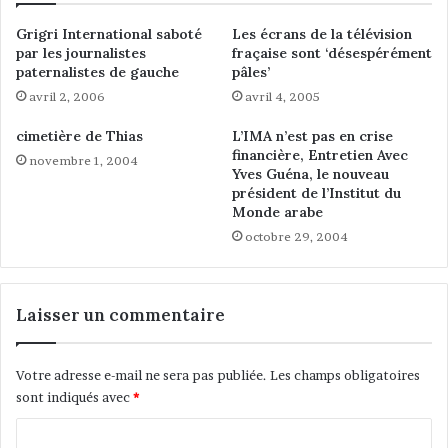
d
p
Grigri International saboté
Les écrans de la télévision
u
h
par les journalistes
fraçaise sont ‘désespérément
P
è
paternalistes de gauche
pâles’
r
t
avril 2, 2006
avril 4, 2005
o
e
p
,
cimetière de Thias
L’IMA n’est pas en crise
h
l
financière, Entretien Avec
novembre 1, 2004
è
a
Yves Guéna, le nouveau
t
c
président de l’Institut du
e
o
Monde arabe
,
n
octobre 29, 2004
q
f
u
r
e
o
l
n
Laisser un commentaire
'
t
e
a
s
t
Votre adresse e-mail ne sera pas publiée.
Les champs obligatoires
p
i
sont indiqués avec
*
r
o
C
i
n