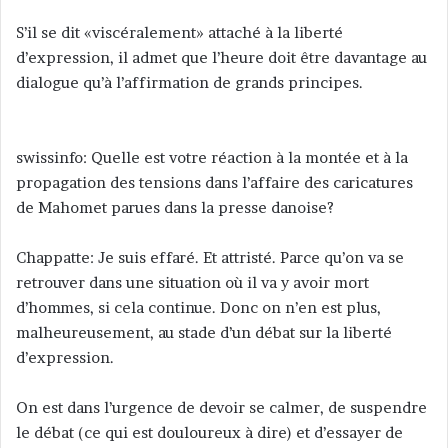
u
n
S’il se dit «viscéralement» attaché à la liberté
c
d’expression, il admet que l’heure doit être davantage au
o
dialogue qu’à l’affirmation de grands principes.
u
r
r
swissinfo: Quelle est votre réaction à la montée et à la
i
propagation des tensions dans l’affaire des caricatures
e
de Mahomet parues dans la presse danoise?
l
Chappatte: Je suis effaré. Et attristé. Parce qu’on va se
retrouver dans une situation où il va y avoir mort
d’hommes, si cela continue. Donc on n’en est plus,
malheureusement, au stade d’un débat sur la liberté
d’expression.
On est dans l’urgence de devoir se calmer, de suspendre
le débat (ce qui est douloureux à dire) et d’essayer de