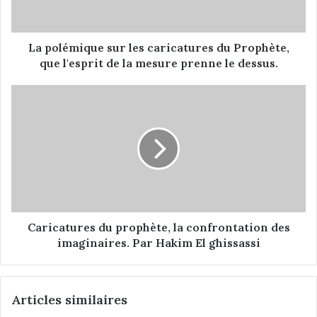
m
i
q
u
La polémique sur les caricatures du Prophète,
e
que l'esprit de la mesure prenne le dessus.
s
u
C
r
a
l
r
e
i
s
c
c
a
a
t
r
u
i
r
c
e
Caricatures du prophète, la confrontation des
a
s
imaginaires. Par Hakim El ghissassi
t
d
u
u
r
p
Articles similaires
e
r
s
o