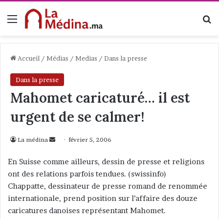
Menu
R
Accueil
/
Médias
/
Medias
/
Dans la presse
Dans la presse
Mahomet caricaturé… il est
urgent de se calmer!
La médina
E
février 5, 2006
n
En Suisse comme ailleurs, dessin de presse et religions
v
ont des relations parfois tendues. (swissinfo)
o
Chappatte, dessinateur de presse romand de renommée
y
internationale, prend position sur l’affaire des douze
e
caricatures danoises représentant Mahomet.
r