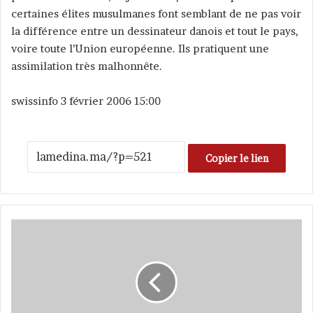
certaines élites musulmanes font semblant de ne pas voir
la différence entre un dessinateur danois et tout le pays,
voire toute l’Union européenne. Ils pratiquent une
assimilation très malhonnête.
swissinfo 3 février 2006 15:00
Copier le lien
L
a
p
o
l
é