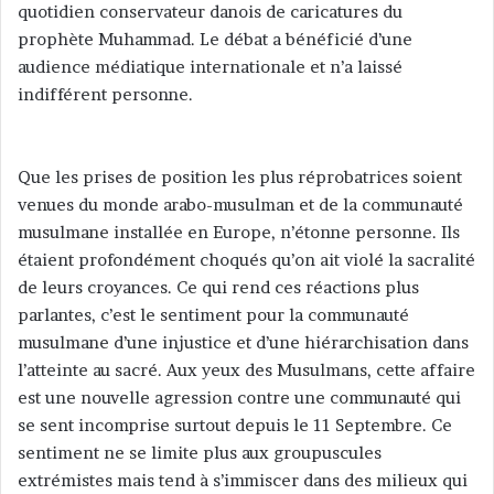
quotidien conservateur danois de caricatures du
y
prophète Muhammad. Le débat a bénéficié d’une
e
audience médiatique internationale et n’a laissé
r
indifférent personne.
u
n
c
o
Que les prises de position les plus réprobatrices soient
u
venues du monde arabo-musulman et de la communauté
r
musulmane installée en Europe, n’étonne personne. Ils
r
étaient profondément choqués qu’on ait violé la sacralité
i
de leurs croyances. Ce qui rend ces réactions plus
e
parlantes, c’est le sentiment pour la communauté
l
musulmane d’une injustice et d’une hiérarchisation dans
l’atteinte au sacré. Aux yeux des Musulmans, cette affaire
est une nouvelle agression contre une communauté qui
se sent incomprise surtout depuis le 11 Septembre. Ce
sentiment ne se limite plus aux groupuscules
extrémistes mais tend à s’immiscer dans des milieux qui