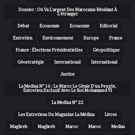
Dossier : Où Va L'argent Des Marocains Résidant À
L'étranger
Débat
Economie
Economie
Editorial
Entretien
Environnement
Europe
France
France : Élections Présidentielles
Géopolitique
Géostratégie
International
International
Justice
La Medina N° 16 : Le Maroc Le Génie D'un Peuple,
Entretien Exclusif Avec Le Roi Mohammed VI
La Medina N° 22
Les Entretiens Du Magazine La Médina
Livres
Maghreb
Maghreb
Maroc
Maroc
Medias