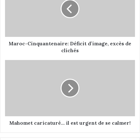
o
c
-
C
i
n
q
Maroc-Cinquantenaire: Déficit d’image, excès de
u
clichés
a
n
M
t
a
e
h
n
o
a
m
i
e
r
t
e
c
:
a
D
r
Mahomet caricaturé... il est urgent de se calmer!
é
i
f
c