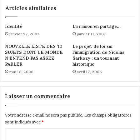
i
a
Articles similaires
c
t
i
u
t
r
Identité
La raison en partage…
d
é
’
janvier 27, 2007
janvier 11, 2007
.
i
.
NOUVELLE LISTE DES ’10
Le projet de loi sur
m
.
SUJETS DONT LE MONDE
l’immigration de Nicolas
a
i
N’ENTEND PAS ASSEZ
Sarkozy : un tournant
g
l
PARLER
historique
e
e
mai 16, 2006
avril 17, 2006
,
s
e
t
x
u
c
r
Laisser un commentaire
è
g
s
e
d
n
Votre adresse e-mail ne sera pas publiée.
Les champs obligatoires
e
t
sont indiqués avec
*
c
d
l
e
C
i
s