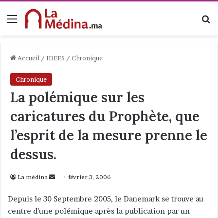
Menu
R
Accueil
/
IDEES
/
Chronique
Chronique
La polémique sur les
caricatures du Prophète, que
l’esprit de la mesure prenne le
dessus.
La médina
E
février 3, 2006
n
Depuis le 30 Septembre 2005, le Danemark se trouve au
v
centre d’une polémique après la publication par un
o