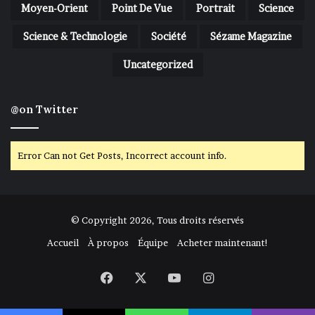
Moyen-Orient
Point De Vue
Portrait
Science
Science & Technologie
Société
Sézame Magazine
Uncategorized
@on Twitter
Error Can not Get Posts, Incorrect account info.
© Copyright 2026, Tous droits réservés
Accueil
À propos
Équipe
Acheter maintenant!
Facebook
X
YouTube
Instagram