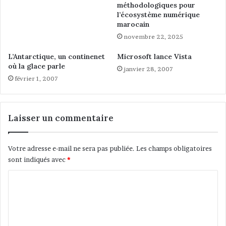
m
r
méthodologiques pour
i
a
l’écosystème numérique
n
t
marocain
a
e
novembre 22, 2025
t
u
i
r
L’Antarctique, un continenet
Microsoft lance Vista
o
s
où la glace parle
janvier 28, 2007
n
d
février 1, 2007
e
t
é
Laisser un commentaire
l
é
p
Votre adresse e-mail ne sera pas publiée.
Les champs obligatoires
h
sont indiqués avec
*
o
n
C
i
e
o
m
m
o
m
b