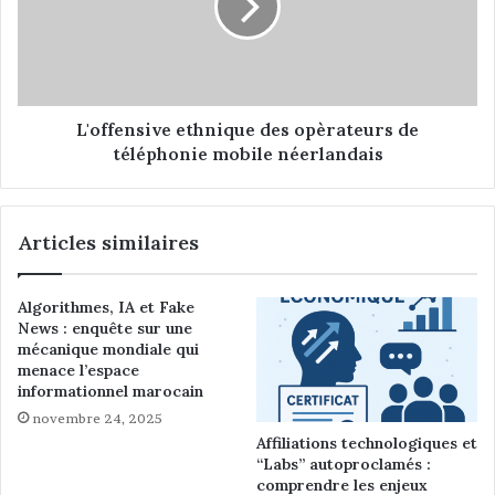
p
f
é
e
e
n
n
s
s
i
v
v
L'offensive ethnique des opèrateurs de
i
e
téléphonie mobile néerlandais
c
e
t
t
i
h
Articles similaires
m
n
e
i
s
q
Algorithmes, IA et Fake
d
u
News : enquête sur une
e
e
mécanique mondiale qui
d
d
menace l’espace
i
e
informationnel marocain
s
s
novembre 24, 2025
c
o
Affiliations technologiques et
r
p
“Labs” autoproclamés :
i
è
comprendre les enjeux