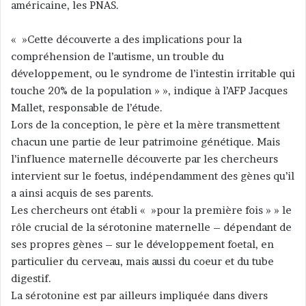
américaine, les PNAS.
u
n
c
« »Cette découverte a des implications pour la
o
compréhension de l’autisme, un trouble du
u
développement, ou le syndrome de l’intestin irritable qui
r
touche 20% de la population » », indique à l’AFP Jacques
r
Mallet, responsable de l’étude.
i
Lors de la conception, le père et la mère transmettent
e
chacun une partie de leur patrimoine génétique. Mais
l
l’influence maternelle découverte par les chercheurs
intervient sur le foetus, indépendamment des gènes qu’il
a ainsi acquis de ses parents.
Les chercheurs ont établi « »pour la première fois » » le
rôle crucial de la sérotonine maternelle – dépendant de
ses propres gènes – sur le développement foetal, en
particulier du cerveau, mais aussi du coeur et du tube
digestif.
La sérotonine est par ailleurs impliquée dans divers