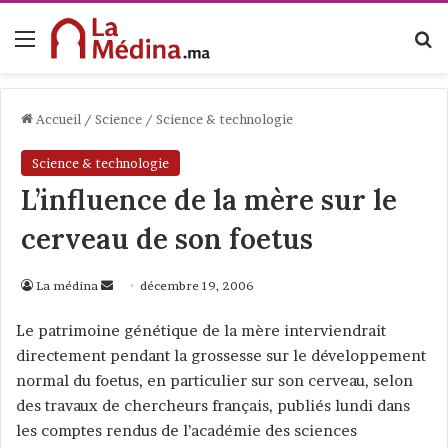
Menu
R
Accueil
/
Science
/
Science & technologie
Science & technologie
L’influence de la mère sur le
cerveau de son foetus
La médina
E
décembre 19, 2006
n
Le patrimoine génétique de la mère interviendrait
v
directement pendant la grossesse sur le développement
o
normal du foetus, en particulier sur son cerveau, selon
y
des travaux de chercheurs français, publiés lundi dans
e
les comptes rendus de l’académie des sciences
r