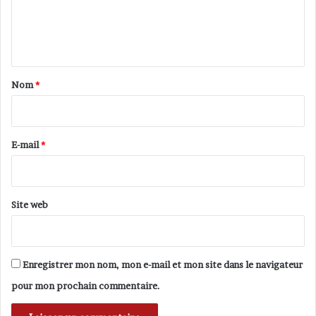
i
e
l
n
e
n
t
é
a
Nom
*
e
r
i
l
r
a
e
E-mail
*
n
d
*
a
i
Site web
s
Enregistrer mon nom, mon e-mail et mon site dans le navigateur
pour mon prochain commentaire.