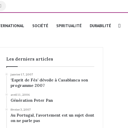
Rechercher
Re
TERNATIONAL
SOCIÉTÉ
SPIRITUALITÉ
DURABILITÉ
Les derniers articles
janvier 17, 2007
‘Esprit de Fès’ dévoile à Casablanca son
programme 2007
avril 11, 2006
Génération Peter Pan
février 3, 2007
Au Portugal, l’avortement est un sujet dont
on ne parle pas