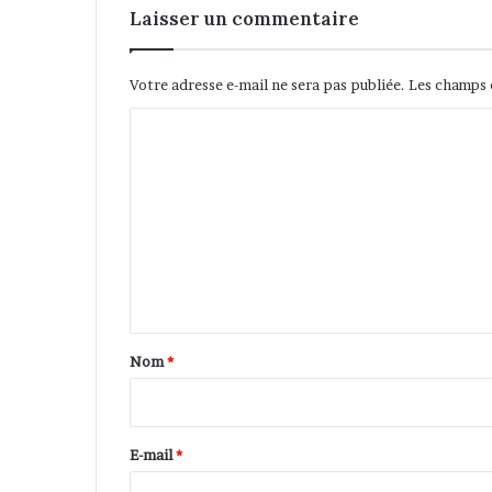
Laisser un commentaire
Votre adresse e-mail ne sera pas publiée.
Les champs 
C
o
m
m
e
n
t
a
Nom
*
i
r
e
E-mail
*
*