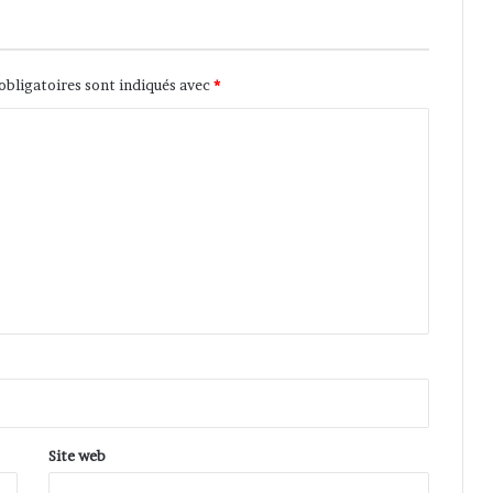
a
l
e
obligatoires sont indiqués avec
*
d
e
M
a
j
o
r
q
u
e
Site web