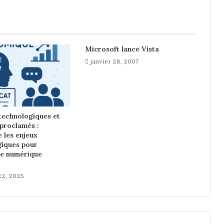
A
n
g
e
m
Microsoft lance Vista
o
janvier 28, 2007
d
e
r
n
e
 technologiques et
d
proclamés :
e
 les enjeux
l
iques pour
a
me numérique
c
a
2, 2025
t
h
é
d
r