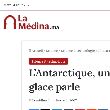
mardi 4 août 2026
Accueil
/
Science
/
Science & technologie
/
L’Antar
Science & technologie
L’Antarctique, un
glace parle
La médina
E
février 1, 2007
n
Facebook
X
Linkedin
Tumblr
Pinterest
Reddit
VKontakte