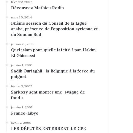
février 2, 2007
Découvrez Mathieu Rodin
mars 10, 2014
141ème session du Conseil de la Ligue
arabe, présence de l’opposition syrienne et
du Soudan Sud
janvier 21, 2005
Quel islam pour quelle laïcité ? par Hakim
El Ghissassi
janvier 1, 2005
Sadik Ouriaghli : la Belgique à la force du
poignet
février 3, 2007
Sarkozy sent monter une »vague de
fond »
janvier 1, 2005
France-Libye
avril 12, 2006
LES DÉPUTÉS ENTERRENT LE CPE