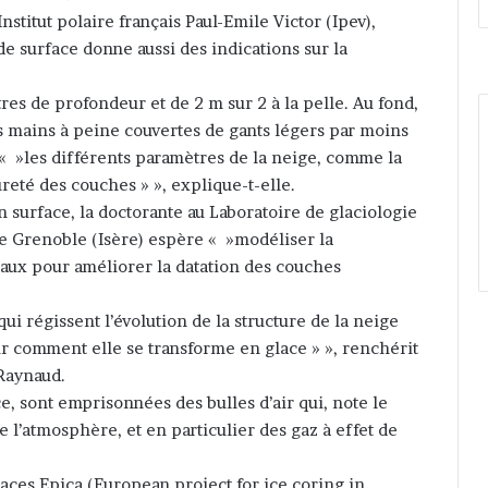
Institut polaire français Paul-Emile Victor (Ipev),
de surface donne aussi des indications sur la
es de profondeur et de 2 m sur 2 à la pelle. Au fond,
 mains à peine couvertes de gants légers par moins
 « »les différents paramètres de la neige, comme la
dureté des couches » », explique-t-elle.
 surface, la doctorante au Laboratoire de glaciologie
 Grenoble (Isère) espère « »modéliser la
veaux pour améliorer la datation des couches
 régissent l’évolution de la structure de la neige
ir comment elle se transforme en glace » », renchérit
Raynaud.
, sont emprisonnées des bulles d’air qui, note le
 l’atmosphère, et en particulier des gaz à effet de
ces Epica (European project for ice coring in