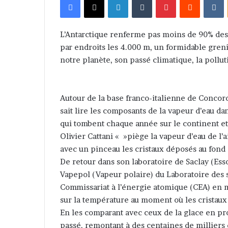
v
o
y
L’Antarctique renferme pas moins de 90% des
e
par endroits les 4.000 m, un formidable greni
r
notre planète, son passé climatique, la pollut
u
n
c
Autour de la base franco-italienne de Concordi
o
sait lire les composants de la vapeur d’eau d
u
qui tombent chaque année sur le continent et
r
Olivier Cattani « »piège la vapeur d’eau de l’
r
avec un pinceau les cristaux déposés au fond 
i
De retour dans son laboratoire de Saclay (E
e
Vapepol (Vapeur polaire) du Laboratoire des 
l
Commissariat à l’énergie atomique (CEA) en m
sur la température au moment où les cristaux
En les comparant avec ceux de la glace en pr
passé, remontant à des centaines de milliers 