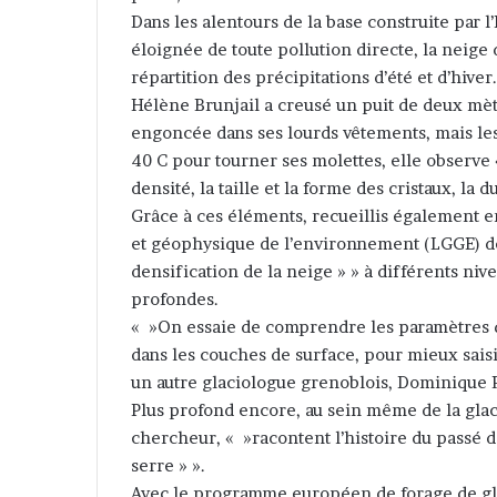
Dans les alentours de la base construite par l’
éloignée de toute pollution directe, la neige 
répartition des précipitations d’été et d’hiver.
Hélène Brunjail a creusé un puit de deux mètr
engoncée dans ses lourds vêtements, mais les
40 C pour tourner ses molettes, elle observe
densité, la taille et la forme des cristaux, la 
Grâce à ces éléments, recueillis également en
et géophysique de l’environnement (LGGE) de
densification de la neige » » à différents ni
profondes.
« »On essaie de comprendre les paramètres qui
dans les couches de surface, pour mieux sais
un autre glaciologue grenoblois, Dominique 
Plus profond encore, au sein même de la glace
chercheur, « »racontent l’histoire du passé de
serre » ».
Avec le programme européen de forage de gla