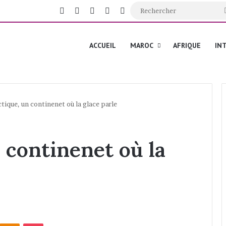
Facebook
X
YouTube
Instagram
Switch skin
ACCUEIL
MAROC
AFRIQUE
IN
ctique, un continenet où la glace parle
 continenet où la
Odnoklassniki
Pocket