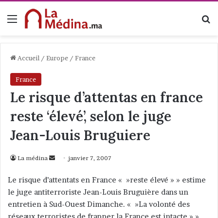
Menu
R
Accueil
/
Europe
/
France
France
Le risque d’attentas en france
reste ‘élevé’, selon le juge
Jean-Louis Bruguiere
La médina
E
janvier 7, 2007
n
Le risque d’attentats en France « »reste élevé » » estime
v
le juge antiterroriste Jean-Louis Bruguière dans un
o
entretien à Sud-Ouest Dimanche. « »La volonté des
y
réseaux terroristes de frapper la France est intacte » »,
e