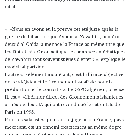
dit-il.
r
u
n
c
« »Nous en avons eu la preuve cet été juste après la
o
guerre du Liban lorsque Ayman al-Zawahiri, numéro
u
deux d’al-Qaïda, a menacé la France au même titre que
r
les Etats-Unis. Or on sait que les annonces médiatiques
r
de Zawahiri sont souvent suivies d’effet » », explique le
i
magistrat parisien.
e
L’autre « »élément inquiétant, c’est l’alliance objective
l
entre al-Qaïda et le Groupement salafiste pour la
prédication et le combat » ». Le GSPC algérien, précise-t-
il, est « »l’héritier direct des Groupements islamiques
armés » », les GIA qui ont revendiqué les attentats de
Paris en 1995.
Pour les salafistes, poursuit le juge, « »la France, pays
mécréant, est un ennemi exactement au même degré
que la Grande-Bretagne ou les Etats-Unis » ».