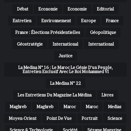
Débat
Economie
Economie
Editorial
Entretien
Environnement
Europe
France
France : Élections Présidentielles
Géopolitique
Géostratégie
International
International
Justice
La Medina N° 16 : Le Maroc Le Génie D'un Peuple,
Entretien Exclusif Avec Le Roi Mohammed VI
La Medina N° 22
Les Entretiens Du Magazine La Médina
Livres
Maghreb
Maghreb
Maroc
Maroc
Medias
Moyen-Orient
Point De Vue
Portrait
Science
Science & Technologie
Société
Sézame Magazine