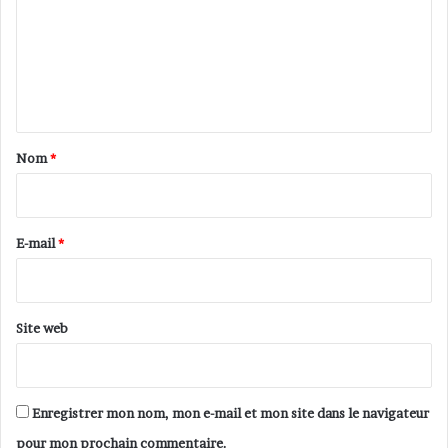
m
m
e
n
t
a
Nom
*
i
r
e
E-mail
*
*
Site web
Enregistrer mon nom, mon e-mail et mon site dans le navigateur
pour mon prochain commentaire.