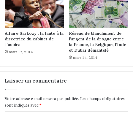
T
c
A
o
r
r
e
s
Affaire Sarkozy : la faute à la
Réseau de blanchiment de
p
directrice du cabinet de
l’argent de la drogue entre
Taubira
la France, la Belgique, l’Inde
o
et Dubaï démantelé
n
mars 17, 2014
d
mars 14, 2014
a
n
c
Laisser un commentaire
e
r
o
Votre adresse e-mail ne sera pas publiée.
Les champs obligatoires
y
sont indiqués avec
*
a
l
C
e
o