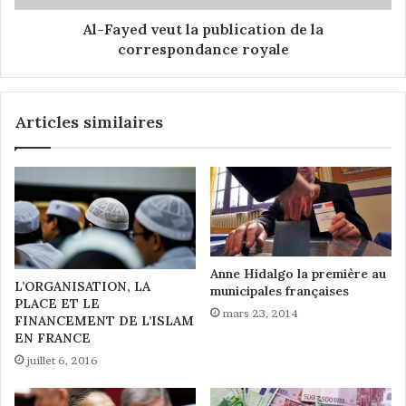
s
v
n
e
Al-Fayed veut la publication de la
e
u
correspondance royale
g
t
o
l
c
a
Articles similaires
i
p
a
u
t
b
i
l
o
i
n
c
s
a
a
t
Anne Hidalgo la première au
b
i
L’ORGANISATION, LA
municipales françaises
v
o
PLACE ET LE
e
n
mars 23, 2014
FINANCEMENT DE L’ISLAM
c
d
EN FRANCE
l
e
juillet 6, 2016
'
l
E
a