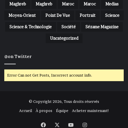
Maghreb
Maghreb
Maroc
Maroc
Medias
Moyen-Orient
Point De Vue
Portrait
Science
Science & Technologie
Société
Sézame Magazine
Uncategorized
@on Twitter
Error Can not Get Posts, Incorrect account info.
© Copyright 2026, Tous droits réservés
Accueil
À propos
Équipe
Acheter maintenant!
Facebook
X
YouTube
Instagram