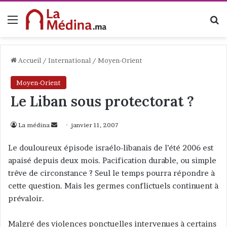
Menu
R
Accueil
/
International
/
Moyen-Orient
Moyen-Orient
Le Liban sous protectorat ?
La médina
E
janvier 11, 2007
n
Le douloureux épisode israélo-libanais de l’été 2006 est
v
apaisé depuis deux mois. Pacification durable, ou simple
o
trêve de circonstance ? Seul le temps pourra répondre à
y
cette question. Mais les germes conflictuels continuent à
e
prévaloir.
r
u
n
Malgré des violences ponctuelles intervenues à certains