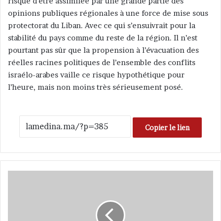
risque d’être assimilée par une grande partie des
opinions publiques régionales à une force de mise sous
protectorat du Liban. Avec ce qui s’ensuivrait pour la
stabilité du pays comme du reste de la région. Il n’est
pourtant pas sûr que la propension à l’évacuation des
réelles racines politiques de l’ensemble des conflits
israélo-arabes vaille ce risque hypothétique pour
l’heure, mais non moins très sérieusement posé.
Copier le lien
L
a
v
i
e