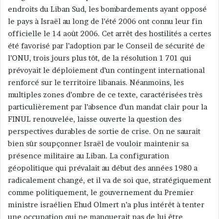
c
endroits du Liban Sud, les bombardements ayant opposé
o
le pays à Israël au long de l’été 2006 ont connu leur fin
u
officielle le 14 août 2006. Cet arrêt des hostilités a certes
r
été favorisé par l’adoption par le Conseil de sécurité de
r
l’ONU, trois jours plus tôt, de la résolution 1 701 qui
i
prévoyait le déploiement d’un contingent international
e
renforcé sur le territoire libanais. Néanmoins, les
l
multiples zones d’ombre de ce texte, caractérisées très
particulièrement par l’absence d’un mandat clair pour la
FINUL renouvelée, laisse ouverte la question des
perspectives durables de sortie de crise. On ne saurait
bien sûr soupçonner Israël de vouloir maintenir sa
présence militaire au Liban. La configuration
géopolitique qui prévalait au début des années 1980 a
radicalement changé, et il va de soi que, stratégiquement
comme politiquement, le gouvernement du Premier
ministre israélien Ehud Olmert n’a plus intérêt à tenter
une occupation qui ne manquerait pas de lui être