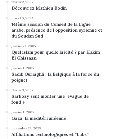
février 2, 2007
Découvrez Mathieu Rodin
mars 10, 2014
141ème session du Conseil de la Ligue
arabe, présence de l’opposition syrienne et
du Soudan Sud
janvier 21, 2005
Quel islam pour quelle laïcité ? par Hakim
El Ghissassi
janvier 1, 2005
Sadik Ouriaghli : la Belgique à la force du
poignet
février 3, 2007
Sarkozy sent monter une »vague de
fond »
janvier 1, 2005
Gaza, la méditérranéenne :
novembre 22, 2025
Affiliations technologiques et “Labs”