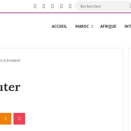
Facebook
X
YouTube
Instagram
Switch skin
ACCUEIL
MAROC
AFRIQUE
IN
e à écouter
uter
Odnoklassniki
Pocket