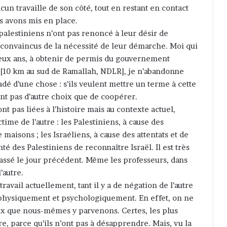
cun travaille de son côté, tout en restant en contact
 avons mis en place.
 palestiniens n’ont pas renoncé à leur désir de
nt convaincus de la nécessité de leur démarche. Moi qui
 deux ans, à obtenir de permis du gouvernement
m [10 km au sud de Ramallah, NDLR], je n’abandonne
adé d’une chose : s’ils veulent mettre un terme à cette
’ont pas d’autre choix que de coopérer.
nt pas liées à l’histoire mais au contexte actuel,
time de l’autre : les Palestiniens, à cause des
maisons ; les Israéliens, à cause des attentats et de
é des Palestiniens de reconnaître Israël. Il est très
 passé le jour précédent. Même les professeurs, dans
’autre.
travail actuellement, tant il y a de négation de l’autre
physiquement et psychologiquement. En effet, on ne
x que nous-mêmes y parvenons. Certes, les plus
, parce qu’ils n’ont pas à désapprendre. Mais, vu la