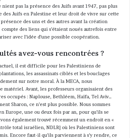
e nient pas la présence des Juifs avant 1947, pas plus
 des Juifs en Palestine et leur droit de vivre sur cette
 présence des uns et des autres avant la création
 compte des liens qui s’étaient noués autrefois entre
iariser avec l’idée d’une possible coopération.
icultés avez-vous rencontrées ?
uel, il est difficile pour les Palestiniens de
lantations, les assassinats ciblés et les bouclages
rdement sur notre moral. À la MECA, nous
 matériel. Avant, les professeurs organisaient des
ires occupés : Naplouse, Bethléem, Haïfa, Tel Aviv…
ment Sharon, ce n’est plus possible. Nous sommes
en Europe, une ou deux fois par an, pour qu’ils se
 avons également trouvé récemment un endroit en «
rôle total israélien, NDLR] où les Palestiniens sont
mis. Encore faut-il qu’ils parviennent à s’y rendre, ce