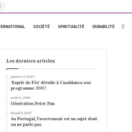
Rechercher
Re
TERNATIONAL
SOCIÉTÉ
SPIRITUALITÉ
DURABILITÉ
Les derniers articles
janvier 17, 2007
‘Esprit de Fès’ dévoile à Casablanca son
programme 2007
avril 11, 2006
Génération Peter Pan
février 3, 2007
Au Portugal, l’avortement est un sujet dont
on ne parle pas