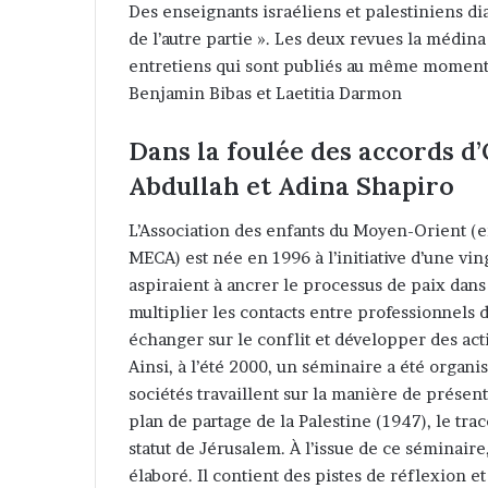
Des enseignants israéliens et palestiniens di
e
de l’autre partie ». Les deux revues la médina
r
entretiens qui sont publiés au même moment d
u
Benjamin Bibas et Laetitia Darmon
n
c
Dans la foulée des accords d’
o
Abdullah et Adina Shapiro
u
r
L’Association des enfants du Moyen-Orient (en
r
MECA) est née en 1996 à l’initiative d’une vin
i
aspiraient à ancrer le processus de paix dan
e
multiplier les contacts entre professionnels 
l
échanger sur le conflit et développer des ac
Ainsi, à l’été 2000, un séminaire a été organ
sociétés travaillent sur la manière de présent
plan de partage de la Palestine (1947), le trac
statut de Jérusalem. À l’issue de ce séminai
élaboré. Il contient des pistes de réflexion 