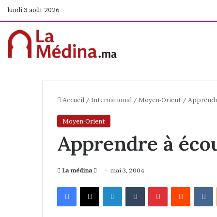
lundi 3 août 2026
Accueil
/
International
/
Moyen-Orient
/
Apprendr
Moyen-Orient
Apprendre à éco
La médina
E
mai 3, 2004
n
Facebook
X
Linkedin
Tumblr
Pinterest
Reddit
VKontakte
v
o
y