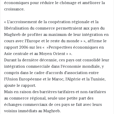
économiques pour réduire le chômage et améliorer la
y
croissance.
e
r
« L’accroissement de la coopération régionale et la
u
n
libéralisation du commerce permettraient aux pays du
c
Maghreb de profiter au maximum de leur intégration en
o
cours avec l’Europe et le reste du monde » », affirme le
u
rapport 2006 sur les « »Perspectives économiques en
r
Asie centrale et au Moyen Orient » ».
r
Durant la dernière décennie, ces pays ont consolidé leur
i
intégration commerciale dans l’économie mondiale, y
e
compris dans le cadre d’accords d’association entre
l
l’Union Européenne et le Maroc, l’Algérie et la Tunisie,
ajoute le rapport.
Mais en raison des barrières tarifaires et non-tarifaires
au commerce régional, seule une petite part des
échanges commerciaux de ces pays se fait avec leurs
voisins immédiats au Maghreb.