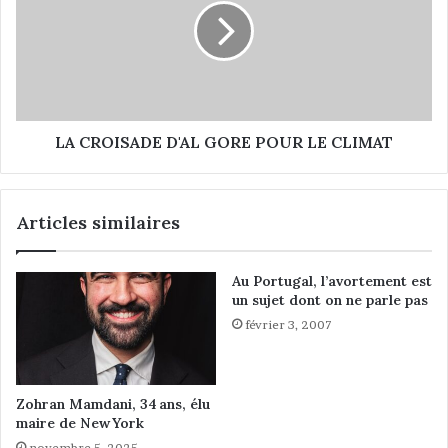
K
R
I
O
E
I
N
S
S
A
S
D
O
E
LA CROISADE D'AL GORE POUR LE CLIMAT
N
D
T
'
M
A
Articles similaires
O
L
R
G
T
O
Au Portugal, l’avortement est
S
R
un sujet dont on ne parle pas
À
E
février 3, 2007
C
P
A
O
U
U
S
R
Zohran Mamdani, 34 ans, élu
E
L
maire de New York
D
E
novembre 5, 2025