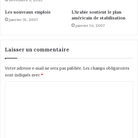
E
C
L
L
Les nouveaux emplois
L’Arabie soutient le plan
A
I
américain de stabilisation
janvier 31, 2007
G
M
janvier 16, 2007
U
A
E
T
R
R
Laisser un commentaire
E
,
S
Votre adresse e-mail ne sera pas publiée.
Les champs obligatoires
E
sont indiqués avec
*
L
O
C
N
o
U
m
N
E
m
E
e
T
U
n
D