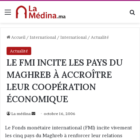
Menu
R
Accueil
/
International
/
International
/
Actualité
Actualité
LE FMI INCITE LES PAYS DU
MAGHREB À ACCROÎTRE
LEUR COOPÉRATION
ÉCONOMIQUE
La médina
E
octobre 16, 2006
n
Le Fonds monétaire international (FMI) incite vivement
v
les cinq pays du Maghreb à renforcer leur relations
o