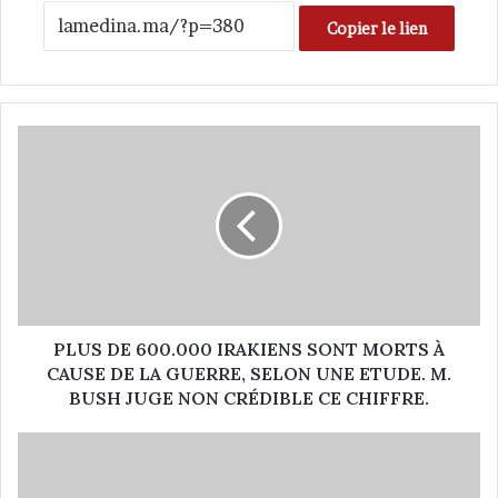
Copier le lien
P
L
U
S
D
E
6
0
0
.
PLUS DE 600.000 IRAKIENS SONT MORTS À
0
CAUSE DE LA GUERRE, SELON UNE ETUDE. M.
0
BUSH JUGE NON CRÉDIBLE CE CHIFFRE.
0
I
L
R
A
A
C