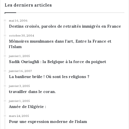
L
Les derniers articles
E
C
mai 16, 2006
E
Destins croisés, paroles de retraités immigrés en France
C
H
octobre 30, 2004
I
Mémoires musulmanes dans l’art, Entre la France et
F
l’Islam
F
janvier 1, 2005
R
Sadik Ouriaghli : la Belgique à la force du poignet
E
.
janvier 16, 2007
La banlieue brûle ! Où sont les religions ?
janvier 3, 2005
travailler dans le coran.
janvier 1, 2005
Année de l’Algérie :
mars 24, 2005
Pour une expression moderne de l’islam