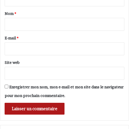
t
E
.
a
Nom
*
M
i
.
r
B
U
e
E-mail
*
S
*
H
J
U
Site web
G
E
N
O
Enregistrer mon nom, mon e-mail et mon site dans le navigateur
N
pour mon prochain commentaire.
C
R
É
D
I
B