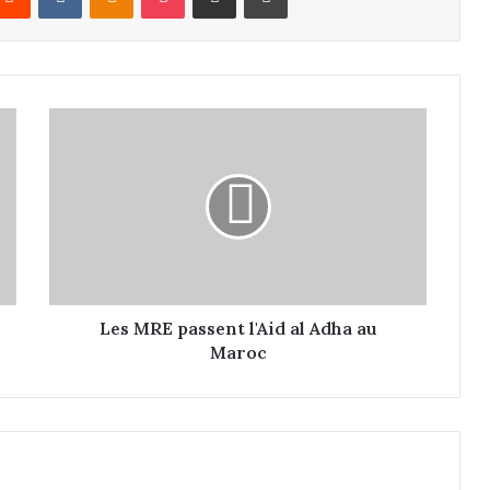
L
e
s
M
R
E
p
a
s
s
Les MRE passent l'Aid al Adha au
e
Maroc
n
t
l
'
A
i