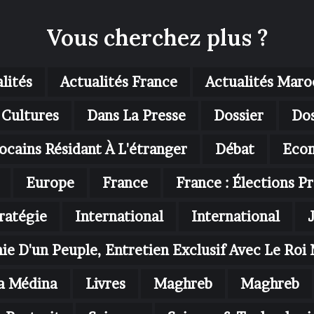
Vous cherchez plus ?
lités
Actualités France
Actualités Maro
Cultures
Dans La Presse
Dossier
Dos
ocains Résidant À L'étranger
Débat
Eco
Europe
France
France : Élections Pr
ratégie
International
International
nie D'un Peuple, Entretien Exclusif Avec Le R
a Médina
Livres
Maghreb
Maghreb