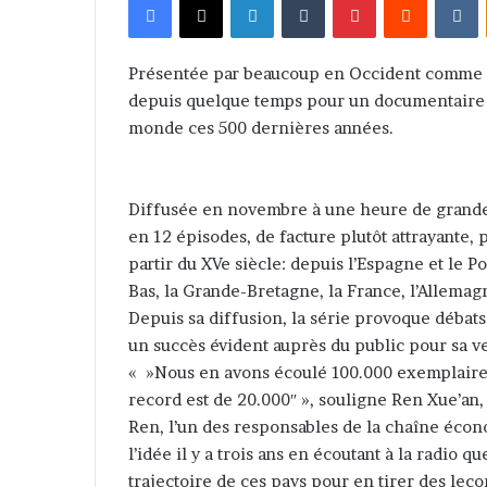
v
o
y
Présentée par beaucoup en Occident comme l
e
depuis quelque temps pour un documentaire r
r
monde ces 500 dernières années.
u
n
c
Diffusée en novembre à une heure de grande é
o
en 12 épisodes, de facture plutôt attrayante,
u
partir du XVe siècle: depuis l’Espagne et le Po
r
Bas, la Grande-Bretagne, la France, l’Allemagn
r
Depuis sa diffusion, la série provoque débats 
i
un succès évident auprès du public pour sa v
e
« »Nous en avons écoulé 100.000 exemplaire
l
record est de 20.000″ », souligne Ren Xue’an
Ren, l’un des responsables de la chaîne écon
l’idée il y a trois ans en écoutant à la radio 
trajectoire de ces pays pour en tirer des leç