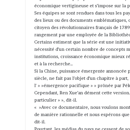
économique vertigineuse et s’impose sur la p
Ses équipes se sont rendues dans tous les pays
des lieux ou des documents emblématiques, c
citoyen des révolutionnaires français de 1789,
rangement par une employée de la Bibliothèq
Certains estiment que la série est une initiat
nécessité d’un certain nombre de concepts mis
institutions, croissance économique mieux rép
et à la recherche…
Si la Chine, puissance émergente annoncée 
siècle, ne fait pas l’objet d’un chapitre à part,
l' » »émergence pacifique » » prônée par Pék
Cependant, Ren Xue’an dément cette version. «
particulier » », dit-il.
« »Avec ce documentaire, nous voulons montr
de manière rationnelle et nous espérons que
dit-il.
Pourtant, les médias du pays ne cessent de s