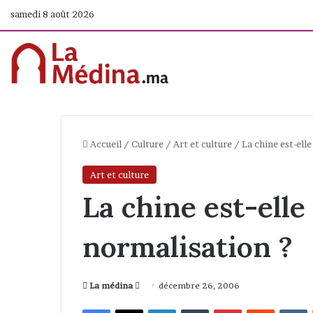
samedi 8 août 2026
Accueil
/
Culture
/
Art et culture
/
La chine est-ell
Art et culture
La chine est-elle
normalisation ?
La médina
E
décembre 26, 2006
n
Facebook
X
Linkedin
Tumblr
Pinterest
Reddit
VKontakte