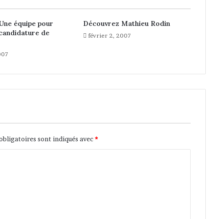
d
a
Une équipe pour
Découvrez Mathieu Rodin
l
 candidature de
février 2, 2007
A
d
007
h
a
a
u
M
a
r
o
obligatoires sont indiqués avec
*
c