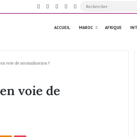
Facebook
X
YouTube
Instagram
Switch skin
ACCUEIL
MAROC
AFRIQUE
IN
e en voie de normalisation ?
 en voie de
Odnoklassniki
Pocket