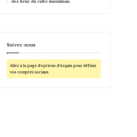
des lieux du culte musulman.
Suivez-nous
Allez à la page d'options d'Arqam pour définir
vos comptes sociaux.