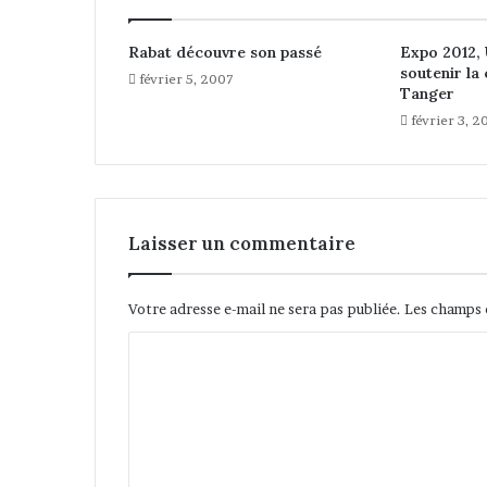
v
e
Rabat découvre son passé
Expo 2012, 
l
soutenir la
février 5, 2007
l
Tanger
e
février 3, 2
à
l
'
h
o
Laisser un commentaire
r
i
z
Votre adresse e-mail ne sera pas publiée.
Les champs 
o
n
C
d
o
e
2
m
0
m
2
0
e