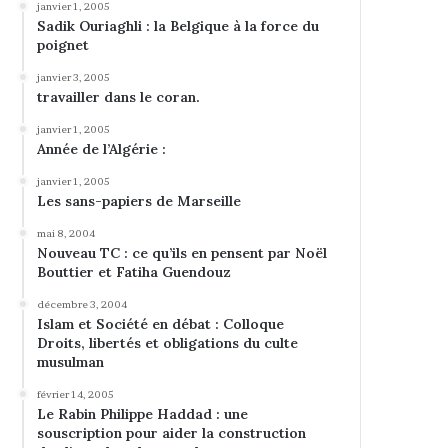
janvier 1, 2005
Sadik Ouriaghli : la Belgique à la force du
poignet
janvier 3, 2005
travailler dans le coran.
janvier 1, 2005
Année de l’Algérie :
janvier 1, 2005
Les sans-papiers de Marseille
mai 8, 2004
Nouveau TC : ce qu’ils en pensent par Noël
Bouttier et Fatiha Guendouz
décembre 3, 2004
Islam et Société en débat : Colloque
Droits, libertés et obligations du culte
musulman
février 14, 2005
Le Rabin Philippe Haddad : une
souscription pour aider la construction