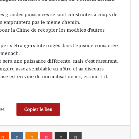
es grandes puissances se sont construites à coups de
e n’empruntera pas le même chemin.
pour la Chine de recopier les modèles d’autres
xperts étrangers interrogés dans l’épisode consacrée
Domenach.
 sera une puissance différente, mais c’est rassurant,
trangère assez semblable au nôtre et au discours
se est en voie de normalisation » », estime-t-il.
Copier le lien
Reddit
VKontakte
Odnoklassniki
Pocket
Partager par email
Imprimer