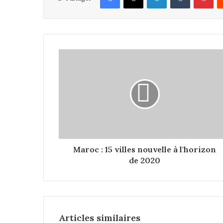
M
a
r
o
c
:
1
5
v
i
Maroc : 15 villes nouvelle à l'horizon
l
de 2020
l
e
s
n
o
Articles similaires
u