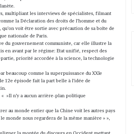
lanète.
, multipliant les interviews de spécialistes, filmant
omme la Déclaration des droits de l’homme et du
 qu’on voit être sortie avec précaution de sa boîte de
ue nationale de Paris.
ive du gouvernement communiste, car elle illustre la
 en avant par le régime: Etat unifié, respect des
artie, priorité accordée à la science, la technologie
par beaucoup comme la superpuissance du XXIe
 le 12e épisode fait la part belle à l’idée de
in.
 »Il n’y a aucun arrière-plan politique
er au monde entier que la Chine voit les autres pays
 le monde nous regardera de la même manière » »,
ouligner la montée du discours en Occident mettant