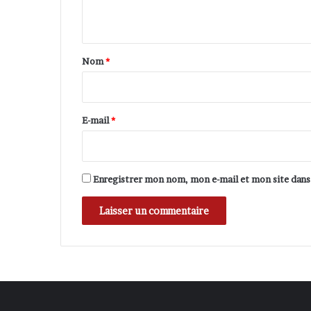
n
t
a
Nom
*
i
r
e
E-mail
*
*
Enregistrer mon nom, mon e-mail et mon site dan