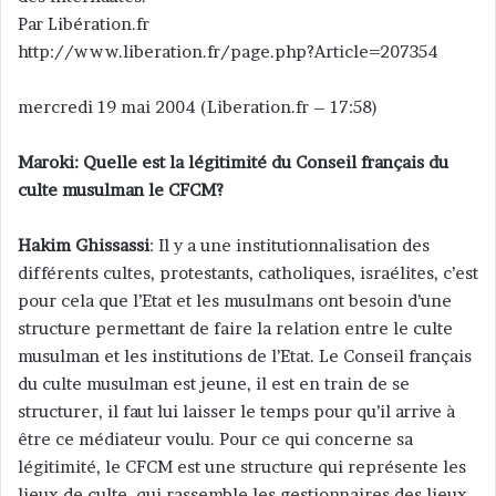
Par Libération.fr
r
http://www.liberation.fr/page.php?Article=207354
u
n
c
mercredi 19 mai 2004 (Liberation.fr – 17:58)
o
u
Maroki: Quelle est la légitimité du Conseil français du
r
culte musulman le CFCM?
r
i
Hakim Ghissassi
: Il y a une institutionnalisation des
e
différents cultes, protestants, catholiques, israélites, c’est
l
pour cela que l’Etat et les musulmans ont besoin d’une
structure permettant de faire la relation entre le culte
musulman et les institutions de l’Etat. Le Conseil français
du culte musulman est jeune, il est en train de se
structurer, il faut lui laisser le temps pour qu’il arrive à
être ce médiateur voulu. Pour ce qui concerne sa
légitimité, le CFCM est une structure qui représente les
lieux de culte, qui rassemble les gestionnaires des lieux