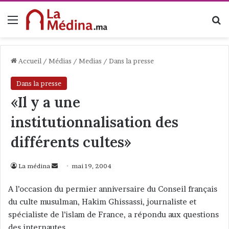
Menu
R
Accueil
/
Médias
/
Medias
/
Dans la presse
Dans la presse
«Il y a une
institutionnalisation des
différents cultes»
La médina
E
mai 19, 2004
n
A l’occasion du permier anniversaire du Conseil français
v
du culte musulman, Hakim Ghissassi, journaliste et
o
spécialiste de l’islam de France, a répondu aux questions
y
des internautes.
e