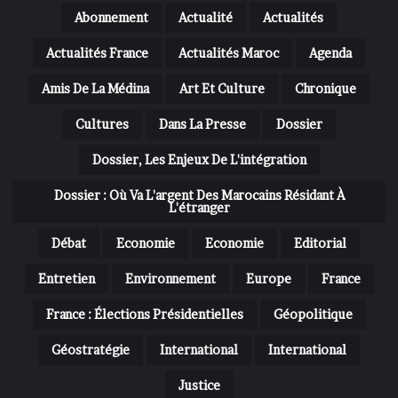
Abonnement
Actualité
Actualités
Actualités France
Actualités Maroc
Agenda
Amis De La Médina
Art Et Culture
Chronique
Cultures
Dans La Presse
Dossier
Dossier, Les Enjeux De L'intégration
Dossier : Où Va L'argent Des Marocains Résidant À
L'étranger
Débat
Economie
Economie
Editorial
Entretien
Environnement
Europe
France
France : Élections Présidentielles
Géopolitique
Géostratégie
International
International
Justice