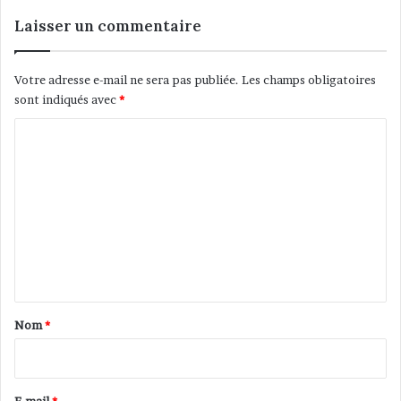
u
r
Laisser un commentaire
l
'
i
Votre adresse e-mail ne sera pas publiée.
Les champs obligatoires
n
sont indiqués avec
*
t
é
C
g
o
r
m
a
t
m
i
e
o
n
n
t
a
Nom
*
i
r
e