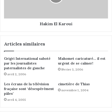
s
E
i
l
c
K
a
a
l
r
Hakim El Karoui
e
o
f
u
a
i
Articles similaires
c
e
a
Grigri International saboté
Mahomet caricaturé… il est
u
par les journalistes
urgent de se calmer!
d
paternalistes de gauche
février 5, 2006
i
avril 2, 2006
s
c
Les écrans de la télévision
cimetière de Thias
o
fraçaise sont ‘désespérément
novembre 1, 2004
u
pâles’
r
avril 4, 2005
s
s