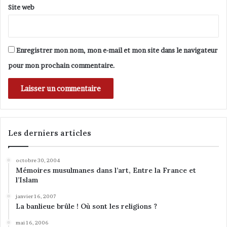
o
h
Site web
n
i
a
s
l
s
i
a
Enregistrer mon nom, mon e-mail et mon site dans le navigateur
t
s
pour mon prochain commentaire.
é
s
i
.
s
o
u
r
Les derniers articles
c
e
octobre 30, 2004
l
Mémoires musulmanes dans l’art, Entre la France et
'
l’Islam
é
c
janvier 16, 2007
o
La banlieue brûle ! Où sont les religions ?
n
mai 16, 2006
o