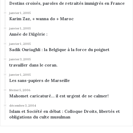
Destins croisés, paroles de retraités immigrés en France
m
i
janvier 1, 2005
s
Karim Zaz, « wanna do » Maroc
t
janvier 1, 2005
e
Année de l’Algérie :
janvier 1, 2005
Sadik Ouriaghli : la Belgique à la force du poignet
janvier 3, 2005
travailler dans le coran.
janvier 1, 2005
Les sans-papiers de Marseille
février 5, 2006
Mahomet caricaturé… il est urgent de se calmer!
décembre 3, 2004
Islam et Société en débat : Colloque Droits, libertés et
obligations du culte musulman