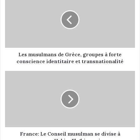
e
s
m
u
s
u
l
m
a
Les musulmans de Grèce, groupes à forte
n
conscience identitaire et transnationalité
s
d
e
F
G
r
r
a
è
n
c
c
e
e
,
:
g
L
r
e
France: Le Conseil musulman se divise à
o
C