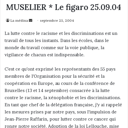
MUSELIER * Le figaro 25.09.04
La médina
E
septembre 25, 2004
n
La lutte contre le racisme et les discriminations est un
v
travail de tous les instants. Dans les écoles, dans le
o
monde du travail comme sur la voie publique, la
y
vigilance de chacun est indispensable.
e
r
C’est ce qu’ont exprimé les représentants des 55 pays
u
n
membres de l’Organisation pour la sécurité et la
c
coopération en Europe, au cours de la conférence de
o
Bruxelles (13 et 14 septembre) consacrée à la lutte
u
contre le racisme, la xénophobie et les discriminations.
r
En tant que chef de la délégation française, j’y ai rappelé
r
les mesures prises par notre pays, sous l’impulsion de
i
Jean-Pierre Raffarin, pour lutter contre ce cancer qui
e
ronge notre société. Adoption de la loi Lellouche, mise