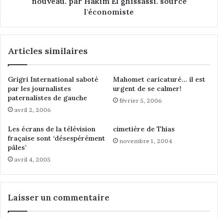
nouveau. par Hakim El ghissassi. source
u
o
l'économiste
p
n
e
s
s
e
Articles similaires
à
i
f
l
o
m
Grigri International saboté
Mahomet caricaturé… il est
r
u
par les journalistes
urgent de se calmer!
t
s
paternalistes de gauche
e
février 5, 2006
u
avril 2, 2006
c
l
o
m
Les écrans de la télévision
cimetière de Thias
n
a
fraçaise sont ‘désespérément
novembre 1, 2004
s
n
pâles’
c
s
avril 4, 2005
i
e
e
d
n
i
c
v
Laisser un commentaire
e
i
i
s