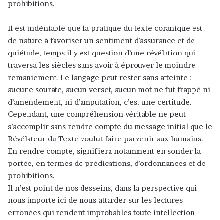
prohibitions.
u
n
c
Il est indéniable que la pratique du texte coranique est
o
de nature à favoriser un sentiment d’assurance et de
u
quiétude, temps il y est question d’une révélation qui
r
traversa les siècles sans avoir à éprouver le moindre
r
remaniement. Le langage peut rester sans atteinte :
i
aucune sourate, aucun verset, aucun mot ne fut frappé ni
e
d’amendement, ni d’amputation, c’est une certitude.
l
Cependant, une compréhension véritable ne peut
s’accomplir sans rendre compte du message initial que le
Révélateur du Texte voulut faire parvenir aux humains.
En rendre compte, signifiera notamment en sonder la
portée, en termes de prédications, d’ordonnances et de
prohibitions.
Il n’est point de nos desseins, dans la perspective qui
nous importe ici de nous attarder sur les lectures
erronées qui rendent improbables toute intellection