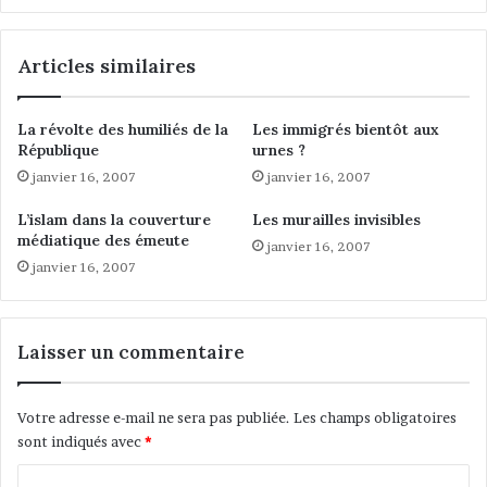
é
m
s
e
Articles similaires
a
r
b
l
s
’
La révolte des humiliés de la
Les immigrés bientôt aux
e
i
République
urnes ?
n
s
janvier 16, 2007
janvier 16, 2007
t
l
s
a
L’islam dans la couverture
Les murailles invisibles
*
m
médiatique des émeute
p
janvier 16, 2007
?
janvier 16, 2007
a
p
r
a
J
r
é
A
Laisser un commentaire
r
b
ô
d
m
e
Votre adresse e-mail ne sera pas publiée.
Les champs obligatoires
e
r
sont indiqués avec
*
A
r
n
a
C