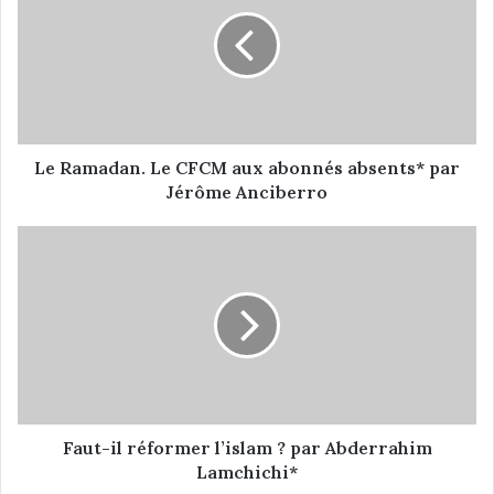
R
a
m
a
d
a
n
.
Le Ramadan. Le CFCM aux abonnés absents* par
L
Jérôme Anciberro
e
C
F
F
a
C
u
M
t
a
-
u
i
x
l
a
r
b
é
o
f
Faut-il réformer l’islam ? par Abderrahim
n
o
Lamchichi*
n
r