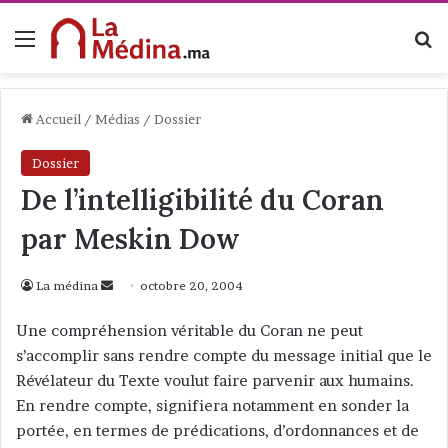
Menu
R
Accueil
/
Médias
/
Dossier
Dossier
De l’intelligibilité du Coran
par Meskin Dow
La médina
E
octobre 20, 2004
n
Une compréhension véritable du Coran ne peut
v
s’accomplir sans rendre compte du message initial que le
o
Révélateur du Texte voulut faire parvenir aux humains.
y
En rendre compte, signifiera notamment en sonder la
e
portée, en termes de prédications, d’ordonnances et de
r