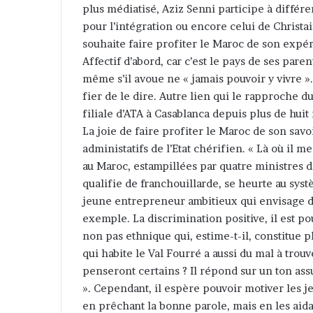
plus médiatisé, Aziz Senni participe à différ
pour l’intégration ou encore celui de Christa
souhaite faire profiter le Maroc de son expér
Affectif d’abord, car c’est le pays de ses pare
même s’il avoue ne « jamais pouvoir y vivre ».
fier de le dire. Autre lien qui le rapproche d
filiale d’ATA à Casablanca depuis plus de huit m
La joie de faire profiter le Maroc de son sav
administatifs de l’Etat chérifien. « Là où il m
au Maroc, estampillées par quatre ministres dif
qualifie de franchouillarde, se heurte au sys
jeune entrepreneur ambitieux qui envisage dé
exemple. La discrimination positive, il est po
non pas ethnique qui, estime-t-il, constitue p
qui habite le Val Fourré a aussi du mal à trou
penseront certains ? Il répond sur un ton ass
». Cependant, il espère pouvoir motiver les j
en prêchant la bonne parole, mais en les aida