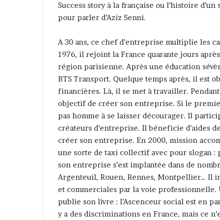
Success story à la française ou l’histoire d’u
e
pour parler d’Aziz Senni.
r
u
A 30 ans, ce chef d’entreprise multiplie les c
n
1976, il rejoint la France quarante jours après
c
région parisienne. Après une éducation sévèr
o
BTS Transport. Quelque temps après, il est ob
u
financières. Là, il se met à travailler. Pendan
r
objectif de créer son entreprise. Si le premier
r
pas homme à se laisser décourager. Il partic
i
créateurs d’entreprise. Il béneficie d’aides de
e
créer son entreprise. En 2000, mission acco
l
une sorte de taxi collectif avec pour slogan :
son entreprise s’est implantée dans de nombreu
Argenteuil, Rouen, Rennes, Montpellier… Il 
et commerciales par la voie professionnelle.
publie son livre : l’Ascenceur social est en pan
y a des discriminations en France, mais ce n’