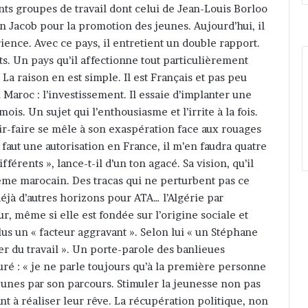
ents groupes de travail dont celui de Jean-Louis Borloo
in Jacob pour la promotion des jeunes. Aujourd’hui, il
ience. Avec ce pays, il entretient un double rapport.
nts. Un pays qu’il affectionne tout particulièrement
 La raison en est simple. Il est Français et pas peu
u Maroc : l’investissement. Il essaie d’implanter une
ois. Un sujet qui l’enthousiasme et l’irrite à la fois.
oir-faire se mêle à son exaspération face aux rouages
e faut une autorisation en France, il m’en faudra quatre
férents », lance-t-il d’un ton agacé. Sa vision, qu’il
tème marocain. Des tracas qui ne perturbent pas ce
jà d’autres horizons pour ATA… l’Algérie par
ur, même si elle est fondée sur l’origine sociale et
lus un « facteur aggravant ». Selon lui « un Stéphane
ver du travail ». Un porte-parole des banlieues
uré : « je ne parle toujours qu’à la première personne
eunes par son parcours. Stimuler la jeunesse non pas
nt à réaliser leur rêve. La récupération politique, non