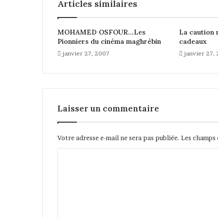
Articles similaires
f
o
u
MOHAMED OSFOUR…Les
La caution 
r
Pionniers du cinéma maghrébin
cadeaux
A
janvier 27, 2007
janvier 27,
l
g
é
r
i
Laisser un commentaire
e
o
u
Votre adresse e-mail ne sera pas publiée.
Les champs 
v
r
C
e
o
d
i
m
x
m
-
h
e