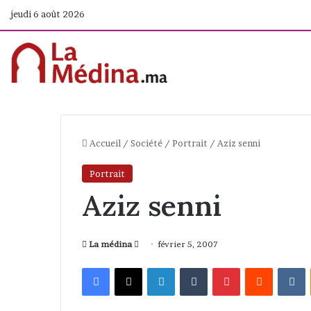
jeudi 6 août 2026
Accueil
/
Société
/
Portrait
/
Aziz senni
Portrait
Aziz senni
La médina
E
février 5, 2007
n
Facebook
X
Linkedin
Tumblr
Pinterest
Reddit
VKontakte
v
o
y