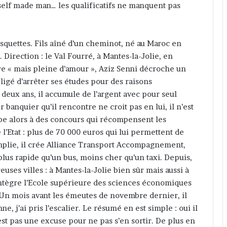
n self made man… les qualificatifs ne manquent pas
asquettes. Fils aîné d’un cheminot, né au Maroc en
. Direction : le Val Fourré, à Mantes-la-Jolie, en
e « mais pleine d’amour », Aziz Senni décroche un
ligé d’arrêter ses études pour des raisons
t deux ans, il accumule de l’argent avec pour seul
 banquier qu’il rencontre ne croit pas en lui, il n’est
ipe alors à des concours qui récompensent les
 l’Etat : plus de 70 000 euros qui lui permettent de
mplie, il crée Alliance Transport Accompagnement,
 plus rapide qu’un bus, moins cher qu’un taxi. Depuis,
ses villes : à Mantes-la-Jolie bien sûr mais aussi à
intègre l’Ecole supérieure des sciences économiques
 Un mois avant les émeutes de novembre dernier, il
ne, j’ai pris l’escalier. Le résumé en est simple : oui il
est pas une excuse pour ne pas s’en sortir. De plus en