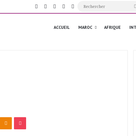
Facebook
X
YouTube
Instagram
Switch skin
ACCUEIL
MAROC
AFRIQUE
IN
Odnoklassniki
Pocket