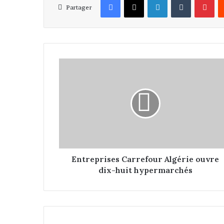
Partager
E
n
t
r
e
p
r
i
s
e
Entreprises Carrefour Algérie ouvre
s
dix-huit hypermarchés
C
a
r
r
e