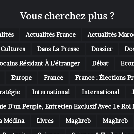
Vous cherchez plus ?
lités
Actualités France
Actualités Maro
Cultures
Dans La Presse
Dossier
Dos
ocains Résidant À L'étranger
Débat
Eco
Europe
France
France : Élections Pr
ratégie
International
International
nie D'un Peuple, Entretien Exclusif Avec Le R
a Médina
Livres
Maghreb
Maghreb