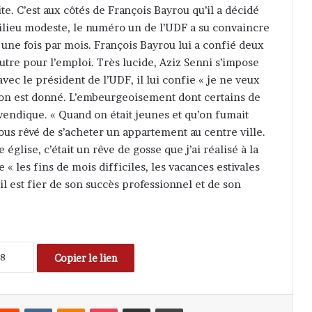
te. C’est aux côtés de François Bayrou qu’il a décidé
lieu modeste, le numéro un de l’UDF a su convaincre
ne fois par mois. François Bayrou lui a confié deux
tre pour l’emploi. Très lucide, Aziz Senni s’impose
vec le président de l’UDF, il lui confie « je ne veux
 ton est donné. L’embeurgeoisement dont certains de
revendique. « Quand on était jeunes et qu’on fumait
tous rêvé de s’acheter un appartement au centre ville.
église, c’était un rêve de gosse que j’ai réalisé à la
« les fins de mois difficiles, les vacances estivales
il est fier de son succès professionnel et de son
Copier le lien
Reddit
VKontakte
Odnoklassniki
Pocket
Partager par email
Imprimer