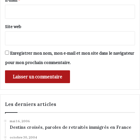
E-mail
*
e
d
*
l
a
g
i
Site web
q
u
e
Enregistrer mon nom, mon e-mail et mon site dans le navigateur
pour mon prochain commentaire.
Les derniers articles
mai 16, 2006
Destins croisés, paroles de retraités immigrés en France
octobre 30, 2004