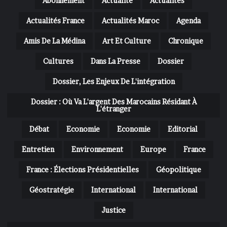
Abonnement
Actualité
Actualités
Actualités France
Actualités Maroc
Agenda
Amis De La Médina
Art Et Culture
Chronique
Cultures
Dans La Presse
Dossier
Dossier, Les Enjeux De L'intégration
Dossier : Où Va L'argent Des Marocains Résidant À
L'étranger
Débat
Economie
Economie
Editorial
Entretien
Environnement
Europe
France
France : Élections Présidentielles
Géopolitique
Géostratégie
International
International
Justice