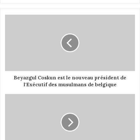
B
e
y
a
z
g
u
l
C
o
Beyazgul Coskun est le nouveau président de
s
l'Exécutif des musulmans de belgique
k
u
L
n
e
e
c
s
o
t
n
l
s
e
e