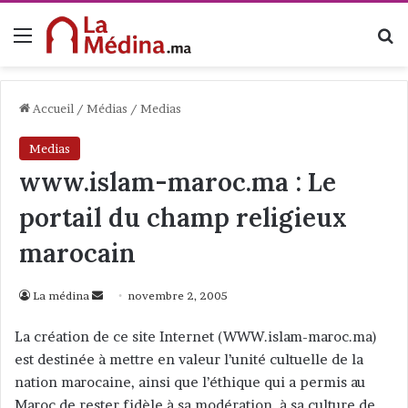
Menu
R
Accueil
/
Médias
/
Medias
Medias
www.islam-maroc.ma : Le
portail du champ religieux
marocain
La médina
E
novembre 2, 2005
n
La création de ce site Internet (WWW.islam-maroc.ma)
v
est destinée à mettre en valeur l’unité cultuelle de la
o
nation marocaine, ainsi que l’éthique qui a permis au
y
Maroc de rester fidèle à sa modération, à sa culture de
e