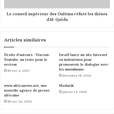
n
i
o
l
u
s
Le conseil supérieur des Ouléma réfute les thèses
v
u
d'Al-Qaïda
e
p
a
é
u
r
Articles similaires
p
i
r
e
é
u
Droits d’auteurs : Viacom-
Israël lance un site Internet
s
r
Youtube, un teste pour le
en indonésien pour
i
d
secteur
promouvoir le dialogue avec
d
e
les musulmans
février 4, 2007
e
s
décembre 18, 2006
n
O
t
u
www.africanews.net, une
Madarik
d
l
nouvelle agence de presse
janvier 14, 2006
e
é
africaine
l
m
février 26, 2006
'
a
E
r