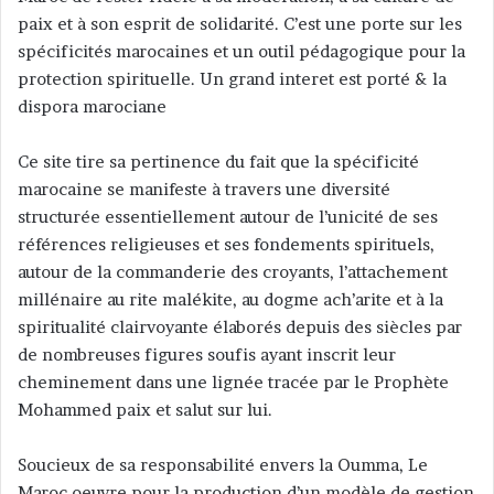
paix et à son esprit de solidarité. C’est une porte sur les
r
spécificités marocaines et un outil pédagogique pour la
u
n
protection spirituelle. Un grand interet est porté & la
c
dispora marociane
o
u
Ce site tire sa pertinence du fait que la spécificité
r
marocaine se manifeste à travers une diversité
r
structurée essentiellement autour de l’unicité de ses
i
références religieuses et ses fondements spirituels,
e
autour de la commanderie des croyants, l’attachement
l
millénaire au rite malékite, au dogme ach’arite et à la
spiritualité clairvoyante élaborés depuis des siècles par
de nombreuses figures soufis ayant inscrit leur
cheminement dans une lignée tracée par le Prophète
Mohammed paix et salut sur lui.
Soucieux de sa responsabilité envers la Oumma, Le
Maroc oeuvre pour la production d’un modèle de gestion