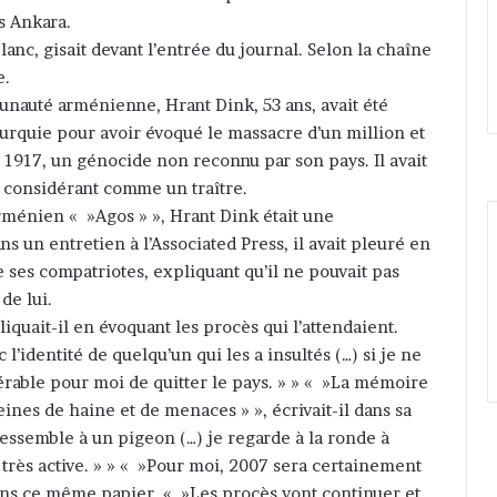
s Ankara.
lanc, gisait devant l’entrée du journal. Selon la chaîne
e.
unauté arménienne, Hrant Dink, 53 ans, avait été
Turquie pour avoir évoqué le massacre d’un million et
 1917, un génocide non reconnu par son pays. Il avait
 considérant comme un traître.
rménien « »Agos » », Hrant Dink était une
 un entretien à l’Associated Press, il avait pleuré en
e ses compatriotes, expliquant qu’il ne pouvait pas
de lui.
liquait-il en évoquant les procès qui l’attendaient.
 l’identité de quelqu’un qui les a insultés (…) si je ne
éférable pour moi de quitter le pays. » » « »La mémoire
nes de haine et de menaces » », écrivait-il dans sa
essemble à un pigeon (…) je regarde à la ronde à
t très active. » » « »Pour moi, 2007 sera certainement
dans ce même papier. « »Les procès vont continuer et