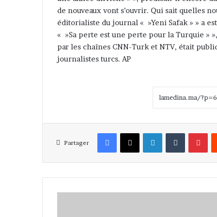
de nouveaux vont s’ouvrir. Qui sait quelles no
éditorialiste du journal « »Yeni Safak » » a es
« »Sa perte est une perte pour la Turquie » », 
par les chaînes CNN-Turk et NTV, était publ
journalistes turcs. AP
Facebook
X
Linkedin
Tumblr
Pinterest
Partager
M
a