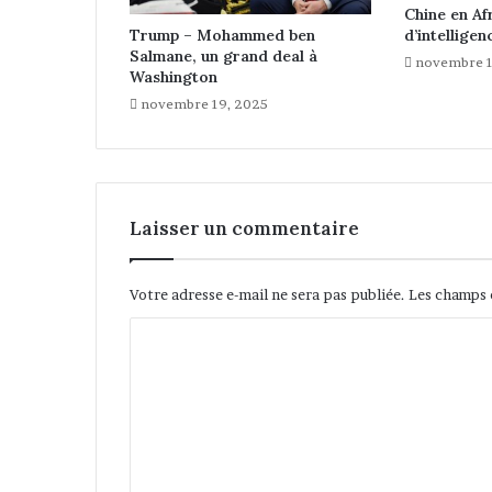
Chine en Afr
a
d’intellige
Trump – Mohammed ben
t
Salmane, un grand deal à
i
novembre 1
Washington
o
novembre 19, 2025
n
a
l
i
t
é
Laisser un commentaire
Votre adresse e-mail ne sera pas publiée.
Les champs 
C
o
m
m
e