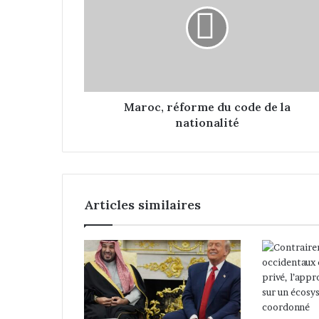
r
o
c
,
r
é
f
o
Maroc, réforme du code de la
r
nationalité
m
e
d
u
c
Articles similaires
o
d
e
d
e
l
a
n