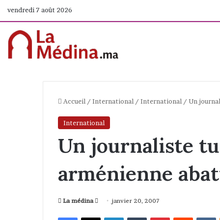
vendredi 7 août 2026
Accueil
/
International
/
International
/
Un journal
International
Un journaliste tu
arménienne abatt
La médina
E
janvier 20, 2007
n
Facebook
X
Linkedin
Tumblr
Pinterest
Reddit
VKontakte