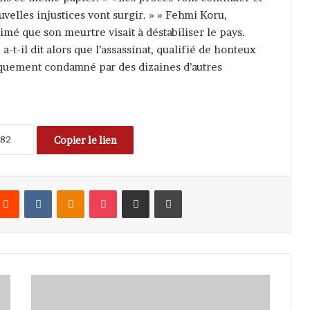
uvelles injustices vont surgir. » » Fehmi Koru,
timé que son meurtre visait à déstabiliser le pays.
a-t-il dit alors que l’assassinat, qualifié de honteux
iquement condamné par des dizaines d’autres
Copier le lien
Reddit
VKontakte
Odnoklassniki
Pocket
Partager par email
Imprimer
'
K