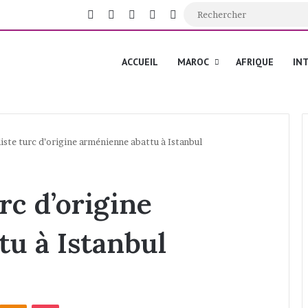
Facebook
X
YouTube
Instagram
Switch skin
ACCUEIL
MAROC
AFRIQUE
IN
iste turc d’origine arménienne abattu à Istanbul
rc d’origine
u à Istanbul
Odnoklassniki
Pocket