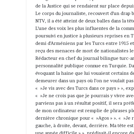
de la Justice qui se rendaient sur place depui
Le corps du journaliste, recouvert d’un drap b
NTV, il a été atteint de deux balles dans la têt
L’une des voix les plus influentes de la comm
poursuivi en justice à plusieurs reprises en 
demi d’Arméniens par les Turcs entre 1915 et
reçu des menaces de mort de nationalistes le
Rédacteur en chef du journal bilingue turc-a
personnalité publique connue en Turquie. Dans
évoquant la haine que lui vouaient certains d
demeurer dans un pays où l’on ne voulait pas 
« »Je vis avec des Turcs dans ce pays » », exp
« »Je ne crois pas que je pourrais y vivre avec
parviens pas à un résultat positif, il sera pr
de mon ordinateur est remplie de phrases plei
dernière chronique pour « »Agos » ». « »Je r
gauche, à droite, devant, derrière. Ma tête es
une année difficile » », prédisait-il encore 