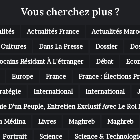
Vous cherchez plus ?
lités
Actualités France
Actualités Maro
Cultures
Dans La Presse
Dossier
Dos
ocains Résidant À L'étranger
Débat
Eco
Europe
France
France : Élections Pr
ratégie
International
International
nie D'un Peuple, Entretien Exclusif Avec Le R
a Médina
Livres
Maghreb
Maghreb
Portrait
Science
Science & Technologi