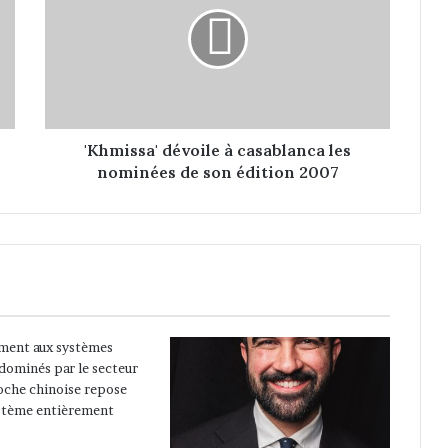
h
m
i
s
s
a
'
d
'Khmissa' dévoile à casablanca les
é
nominées de son édition 2007
v
o
i
l
e
à
c
a
s
a
b
l
a