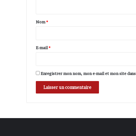
n
t
a
Nom
*
i
r
e
E-mail
*
*
Enregistrer mon nom, mon e-mail et mon site dan