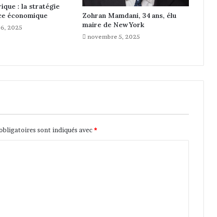
ique : la stratégie
n
nce économique
Zohran Mamdani, 34 ans, élu
c
maire de New York
6, 2025
a
novembre 5, 2025
l
e
s
n
o
m
i
n
é
e
obligatoires sont indiqués avec
*
s
d
e
s
o
n
é
d