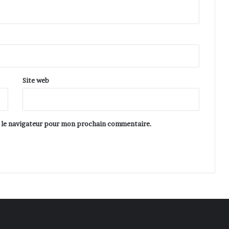
i
t
i
o
n
2
0
0
Site web
7
s le navigateur pour mon prochain commentaire.