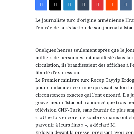
v
o
y
Le journaliste turc d’origine arménienne Hr
e
l’entrée de la rédaction de son journal à Ista
r
u
n
Quelques heures seulement après que le journa
c
milliers de personnes ont manifesté dans la ru
o
circulation, ils brandissaient des affiches à l
u
liberté d’expression.
r
Le Premier ministre turc Recep Tayyip Erdoga
r
pour condamner ce crime qui visait, selon lui,
i
circonstances exactes qui l’ont entouré. Il a j
e
gouverneur d’Istanbul a annoncé que trois per
l
télévision CNN-Turk, sans fournir de plus amp
« »Une fois encore, de sombres mains ont choi
parvenir à leurs fins » », a déclaré M.
Erdogan devant la presse, précisant avoir con