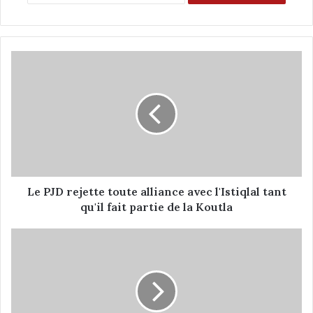
L
e
P
J
D
r
e
j
e
t
Le PJD rejette toute alliance avec l'Istiqlal tant
t
qu'il fait partie de la Koutla
e
t
I
o
M
u
M
t
I
e
G
a
R