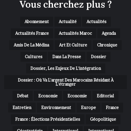
Vous cherchez plus ?
Abonnement
Actualité
Actualités
Actualités France
Actualités Maroc
Agenda
Amis De La Médina
Art Et Culture
Chronique
Cultures
Dans La Presse
Dossier
Dossier, Les Enjeux De L'intégration
Dossier : Où Va L'argent Des Marocains Résidant À
L'étranger
Débat
Economie
Economie
Editorial
Entretien
Environnement
Europe
France
France : Élections Présidentielles
Géopolitique
Géostratégie
International
International