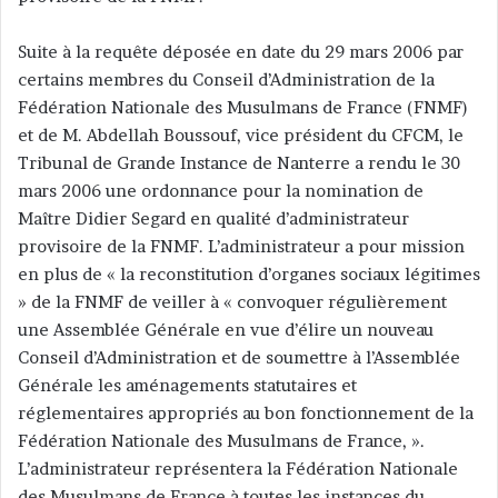
r
Suite à la requête déposée en date du 29 mars 2006 par
u
n
certains membres du Conseil d’Administration de la
c
Fédération Nationale des Musulmans de France (FNMF)
o
et de M. Abdellah Boussouf, vice président du CFCM, le
u
Tribunal de Grande Instance de Nanterre a rendu le 30
r
mars 2006 une ordonnance pour la nomination de
r
Maître Didier Segard en qualité d’administrateur
i
provisoire de la FNMF. L’administrateur a pour mission
e
en plus de « la reconstitution d’organes sociaux légitimes
l
» de la FNMF de veiller à « convoquer régulièrement
une Assemblée Générale en vue d’élire un nouveau
Conseil d’Administration et de soumettre à l’Assemblée
Générale les aménagements statutaires et
réglementaires appropriés au bon fonctionnement de la
Fédération Nationale des Musulmans de France, ».
L’administrateur représentera la Fédération Nationale
des Musulmans de France à toutes les instances du