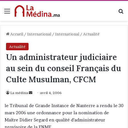
Menu
R
Accueil
/
International
/
International
/
Actualité
Actualité
Un administrateur judiciaire
au sein du conseil Français du
Culte Musulman, CFCM
La médina
E
avril 4, 2006
n
le Tribunal de Grande Instance de Nanterre a rendu le 30
v
mars 2006 une ordonnance pour la nomination de
o
Maître Didier Segard en qualité d’administrateur
y
provisoire de la FNMF.
e