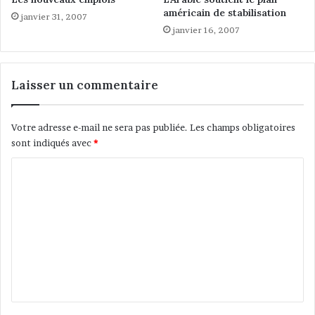
t
'
américain de stabilisation
janvier 31, 2007
a
A
janvier 16, 2007
n
I
t
D
q
E
u
A
Laisser un commentaire
'
U
i
D
l
É
Votre adresse e-mail ne sera pas publiée.
Les champs obligatoires
f
P
sont indiqués avec
*
a
A
i
C
R
t
T
o
p
m
a
r
m
t
e
i
e
n
d
t
e
l