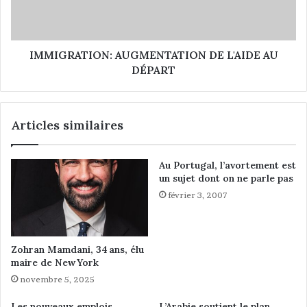
l
A
l
T
i
I
a
O
IMMIGRATION: AUGMENTATION DE L'AIDE AU
n
N
DÉPART
c
:
e
A
a
U
Articles similaires
v
G
e
M
c
E
Au Portugal, l’avortement est
l
N
un sujet dont on ne parle pas
'
T
février 3, 2007
I
A
s
T
t
I
i
O
Zohran Mamdani, 34 ans, élu
q
N
maire de New York
l
D
novembre 5, 2025
a
E
l
L
Les nouveaux emplois
L’Arabie soutient le plan