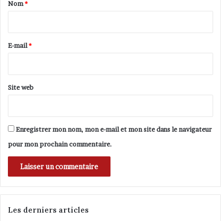
a
Nom
*
a
i
K
r
o
u
e
E-mail
*
t
*
l
a
Site web
Enregistrer mon nom, mon e-mail et mon site dans le navigateur
pour mon prochain commentaire.
Les derniers articles