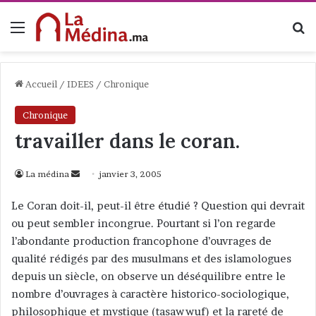
Menu
R
Accueil
/
IDEES
/
Chronique
Chronique
travailler dans le coran.
La médina
E
janvier 3, 2005
n
Le Coran doit-il, peut-il être étudié ? Question qui devrait
v
ou peut sembler incongrue. Pourtant si l’on regarde
o
l’abondante production francophone d’ouvrages de
y
qualité rédigés par des musulmans et des islamologues
e
depuis un siècle, on observe un déséquilibre entre le
r
nombre d’ouvrages à caractère historico-sociologique,
u
n
philosophique et mystique (tasawwuf) et la rareté de