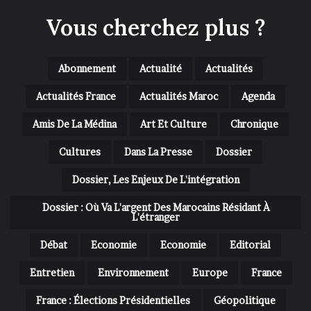
Vous cherchez plus ?
Abonnement
Actualité
Actualités
Actualités France
Actualités Maroc
Agenda
Amis De La Médina
Art Et Culture
Chronique
Cultures
Dans La Presse
Dossier
Dossier, Les Enjeux De L'intégration
Dossier : Où Va L'argent Des Marocains Résidant À
L'étranger
Débat
Economie
Economie
Editorial
Entretien
Environnement
Europe
France
France : Élections Présidentielles
Géopolitique