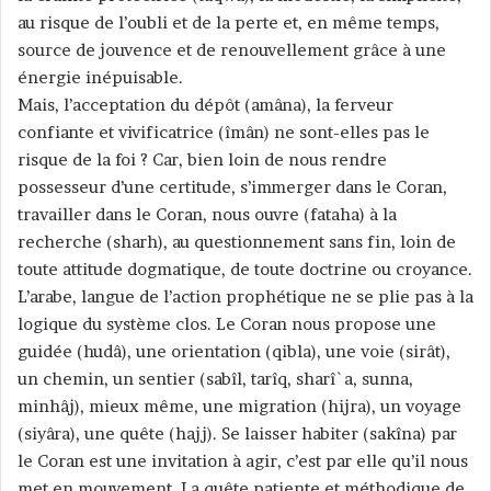
au risque de l’oubli et de la perte et, en même temps,
source de jouvence et de renouvellement grâce à une
énergie inépuisable.
Mais, l’acceptation du dépôt (amâna), la ferveur
confiante et vivificatrice (îmân) ne sont-elles pas le
risque de la foi ? Car, bien loin de nous rendre
possesseur d’une certitude, s’immerger dans le Coran,
travailler dans le Coran, nous ouvre (fataha) à la
recherche (sharh), au questionnement sans fin, loin de
toute attitude dogmatique, de toute doctrine ou croyance.
L’arabe, langue de l’action prophétique ne se plie pas à la
logique du système clos. Le Coran nous propose une
guidée (hudâ), une orientation (qibla), une voie (sirât),
un chemin, un sentier (sabîl, tarîq, sharî`a, sunna,
minhâj), mieux même, une migration (hijra), un voyage
(siyâra), une quête (hajj). Se laisser habiter (sakîna) par
le Coran est une invitation à agir, c’est par elle qu’il nous
met en mouvement. La quête patiente et méthodique de