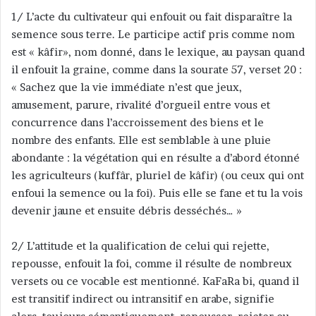
1/ L’acte du cultivateur qui enfouit ou fait disparaître la
semence sous terre. Le participe actif pris comme nom
est « kâfir», nom donné, dans le lexique, au paysan quand
il enfouit la graine, comme dans la sourate 57, verset 20 :
« Sachez que la vie immédiate n’est que jeux,
amusement, parure, rivalité d’orgueil entre vous et
concurrence dans l’accroissement des biens et le
nombre des enfants. Elle est semblable à une pluie
abondante : la végétation qui en résulte a d’abord étonné
les agriculteurs (kuffâr, pluriel de kâfir) (ou ceux qui ont
enfoui la semence ou la foi). Puis elle se fane et tu la vois
devenir jaune et ensuite débris desséchés… »
2/ L’attitude et la qualification de celui qui rejette,
repousse, enfouit la foi, comme il résulte de nombreux
versets ou ce vocable est mentionné. KaFaRa bi, quand il
est transitif indirect ou intransitif en arabe, signifie