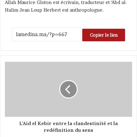
Allah Maurice Gloton est écrivain, traducteur et ‘Abd al-
Halim Jean Loup Herbert est anthropologue.
Copier le lien
L
’
A
i
d
e
l
K
e
b
L’Aid el Kebir entre la clandestinité et la
i
redéfinition du sens
r