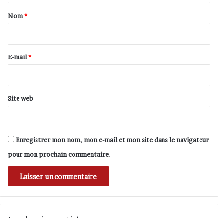
F
N
a
Nom
*
M
i
F
r
,
c
e
E-mail
*
h
*
a
n
g
Site web
e
s
e
s
Enregistrer mon nom, mon e-mail et mon site dans le navigateur
h
pour mon prochain commentaire.
a
b
i
t
s