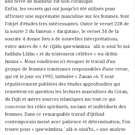
une terre de malheur est non coranique.
Enfin, les versets qui ont jusqu’ici été utilisés pour
affirmer une suprématie masculine sur les femmes, font
l’objet d’études très intéressantes. Outre le verset 228 de
la sourte 2 du fameux « darajatan», le verset 34 de la
sourate 4 donne lieu à de nouvelles interprétations,
entre autres de « Ar-rijâlu qawwâmûna `alâ-n-nisâ’ bi mâ
faddala-Llâhu » et du tristement célèbre « wa-dribû-
hunna ». Nous voudrions ici évoquer le travail d’un
groupe de femmes iraniennes responsables d’une revue,
qui vit le jour en 1992, intitulée « Zanan »6. Y sont
régulièrement publiées des études approfondies qui
remettent en question les lectures masculines du Coran,
du fiqh et autres sources islamiques sur tout ce qui
concerne les rôles spirituels, sociaux et individuels des
femmes. Dans ce remarquable travail d’ijtihâd
contemporain mené avec patience et détermination, l’on
trouve pour « qawwâmûna `alâ-n-nisâ’bi…» une analyse