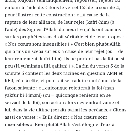
alors, toujours sémantiquement, repousser, rejeter ou
enfouir à l’aide de. Citons le verset 155 de la sourate 4,
pour illustrer cette construction : « …à cause de la
rupture de leur alliance, de leur rejet (kufri-him) (à
l’aide) des Signes d’Allâh, du meurtre qu’ils ont commis
sur les prophètes sans droit véritable et de leur propos :
« Nos cœurs sont insensibles ! » C’est bien plutôt Allâh
qui a mis un sceau sur eux à cause de leur rejet (ou = de
leur reniement, kufri-him). Ils ne portent pas la foi ou si
peu (lâ yu’minûna illâ qalîlan) ! ». La fin du verset 5 de la
sourate 5 contient les deux racines en question ’AMN et
KFR, côte à côte, et pourrait se traduire mot à mot de la
façon suivante : « …quiconque rejetterait la foi (man
yakfur bi-l-îmâni) (ou = quiconque renierait en se
servant de la foi), son action alors deviendrait vaine et
lui, dans la vie ultime (serait) parmi les perdants. « Citons
aussi ce verset : « Et ils dirent : « Nos cœurs sont
insensibles ». Bien plutôt Allâh s’est éloigné d’eux à