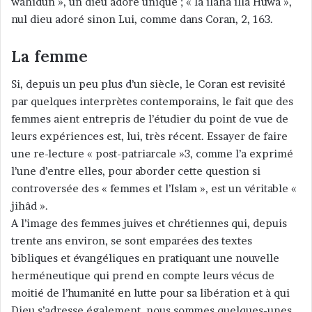
wâhidun », un dieu adoré unique ; « lâ ilâha illâ Huwa »,
nul dieu adoré sinon Lui, comme dans Coran, 2, 163.
La femme
Si, depuis un peu plus d’un siècle, le Coran est revisité
par quelques interprètes contemporains, le fait que des
femmes aient entrepris de l’étudier du point de vue de
leurs expériences est, lui, très récent. Essayer de faire
une re-lecture « post-patriarcale »3, comme l’a exprimé
l’une d’entre elles, pour aborder cette question si
controversée des « femmes et l’Islam », est un véritable «
jihâd ».
A l’image des femmes juives et chrétiennes qui, depuis
trente ans environ, se sont emparées des textes
bibliques et évangéliques en pratiquant une nouvelle
herméneutique qui prend en compte leurs vécus de
moitié de l’humanité en lutte pour sa libération et à qui
Dieu s’adresse également, nous sommes quelques-unes