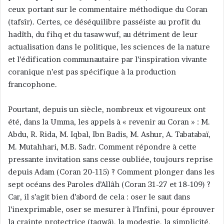
c
ceux portant sur le commentaire méthodique du Coran
o
(tafsîr). Certes, ce déséquilibre passéiste au profit du
u
hadîth, du fihq et du tasawwuf, au détriment de leur
r
actualisation dans le politique, les sciences de la nature
r
et l’édification communautaire par l’inspiration vivante
i
coranique n’est pas spécifique à la production
e
francophone.
l
Pourtant, depuis un siècle, nombreux et vigoureux ont
été, dans la Umma, les appels à « revenir au Coran » : M.
Abdu, R. Rida, M. Iqbal, Ibn Badis, M. Ashur, A. Tabatabaï,
M. Mutahhari, M.B. Sadr. Comment répondre à cette
pressante invitation sans cesse oubliée, toujours reprise
depuis Adam (Coran 20-115) ? Comment plonger dans les
sept océans des Paroles d’Allâh (Coran 31-27 et 18-109) ?
Car, il s’agit bien d’abord de cela : oser le saut dans
l’inexprimable, oser se mesurer à l’Infini, pour éprouver
la crainte protectrice (taqwâ), la modestie, la simplicité,