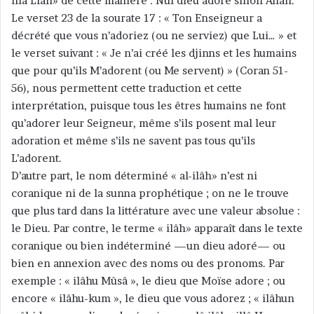
illâ Llâh» de cette manière : Nul dieu adoré sinon Allâh.
Le verset 23 de la sourate 17 : « Ton Enseigneur a
décrété que vous n’adoriez (ou ne serviez) que Lui… » et
le verset suivant : « Je n’ai créé les djinns et les humains
que pour qu’ils M’adorent (ou Me servent) » (Coran 51-
56), nous permettent cette traduction et cette
interprétation, puisque tous les êtres humains ne font
qu’adorer leur Seigneur, même s’ils posent mal leur
adoration et même s’ils ne savent pas tous qu’ils
L’adorent.
D’autre part, le nom déterminé « al-ilâh» n’est ni
coranique ni de la sunna prophétique ; on ne le trouve
que plus tard dans la littérature avec une valeur absolue :
le Dieu. Par contre, le terme « ilâh» apparaît dans le texte
coranique ou bien indéterminé —un dieu adoré— ou
bien en annexion avec des noms ou des pronoms. Par
exemple : « ilâhu Mûsâ », le dieu que Moïse adore ; ou
encore « ilâhu-kum », le dieu que vous adorez ; « ilâhun