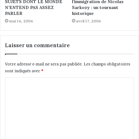
SUJETS DONT LE MONDE
l’immigration de Nicolas
t
d
N’ENTEND PAS ASSEZ
Sarkozy : un tournant
l
e
PARLER
historique
a
s
mai 16, 2006
avril 17, 2006
r
M
e
u
d
s
é
u
Laisser un commentaire
f
l
i
m
n
a
Votre adresse e-mail ne sera pas publiée.
Les champs obligatoires
i
n
sont indiqués avec
*
t
s
i
d
C
o
e
o
n
F
d
m
r
u
a
m
s
n
e
e
c
n
e
n
s
,
t