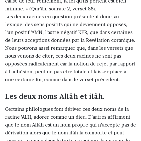
cause de leur reniement, la foi qu’ils portent est bien
minime. » (Qur’ân, sourate 2, verset 88).
Les deux racines en question présentent donc, au
lexique, des sens positifs qui ne deviennent opposés,
l’un positif ’AMN, l’autre négatif KFR, que dans certaines
de leurs acceptions données par la Révélation coranique.
Nous pouvons aussi remarquer que, dans les versets que
nous venons de citer, ces deux racines ne sont pas
opposées radicalement car la notion de rejet par rapport
à l’adhésion, peut ne pas être totale et laisser place à
une certaine foi, comme dans le verset précédent.
Les deux noms Allâh et ilâh.
Certains philologues font dériver ces deux noms de la
racine ’ALH, adorer comme un dieu. D’autres affirment
que le nom Allâh est un nom propre qui n’accepte pas de
dérivation alors que le nom ilâh la comporte et peut
recevoir, comme dans le texte coranique, la marque du