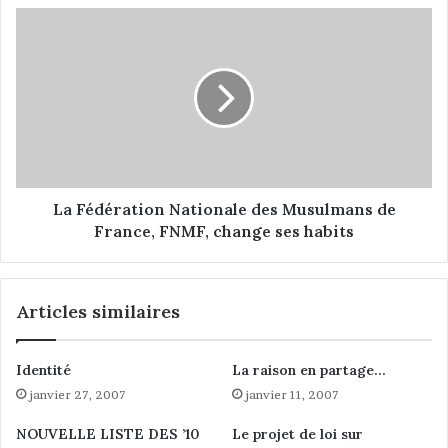
e
L
n
a
t
F
r
é
e
d
l
é
a
r
c
a
l
t
a
i
La Fédération Nationale des Musulmans de
n
o
France, FNMF, change ses habits
d
n
e
N
s
a
Articles similaires
t
t
i
i
n
o
Identité
La raison en partage…
i
n
t
janvier 27, 2007
janvier 11, 2007
a
é
l
NOUVELLE LISTE DES ’10
Le projet de loi sur
e
e