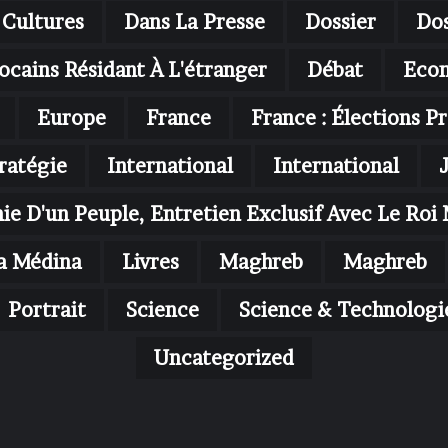
Cultures
Dans La Presse
Dossier
Dos
ocains Résidant À L'étranger
Débat
Eco
Europe
France
France : Élections Pr
ratégie
International
International
nie D'un Peuple, Entretien Exclusif Avec Le R
a Médina
Livres
Maghreb
Maghreb
Portrait
Science
Science & Technologi
Uncategorized