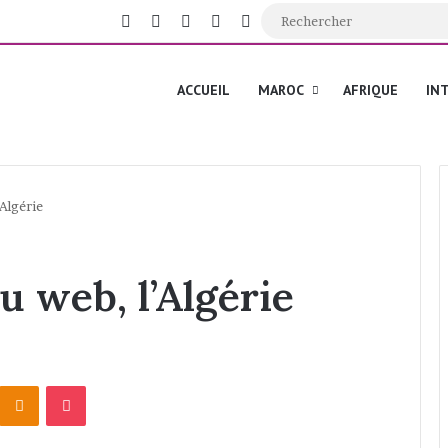
Facebook
X
YouTube
Instagram
Switch skin
ACCUEIL
MAROC
AFRIQUE
IN
Algérie
 web, l’Algérie
Odnoklassniki
Pocket