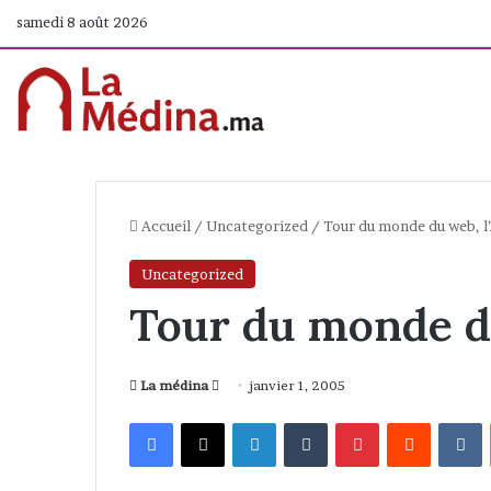
samedi 8 août 2026
Accueil
/
Uncategorized
/
Tour du monde du web, l’
Uncategorized
Tour du monde du
La médina
E
janvier 1, 2005
n
Facebook
X
Linkedin
Tumblr
Pinterest
Reddit
VKontakte
v
o
y