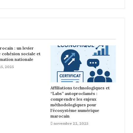
o
d
i
g
i
e
u
s
ocain : un levier
e
cohésion sociale et
h
mation nationale
u
5, 2025
i
l
e
Affiliations technologiques et
m
“Labs” autoproclamés :
a
comprendre les enjeux
r
méthodologiques pour
o
l’écosystème numérique
c
marocain
a
novembre 22, 2025
i
n