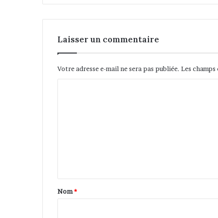
Laisser un commentaire
Votre adresse e-mail ne sera pas publiée.
Les champs 
C
o
m
m
e
n
t
a
Nom
*
i
r