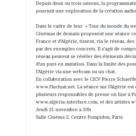
Depuis deux ou trois saisons, la programma
e
poursuit une exploration de la création audio
r
u
Dans le cadre de leur » Tour du monde du web
n
Cinémas de demain proposent une séance cons
c
France et d’Algérie, tissent, via le réseau, de
o
par des exemples concrets. Il s’agit de com
u
réseau peuvent se révéler des éléments décisif
r
d’un pays en mutation. Dans la limite des pos
r
l’Algérie via une webcam ou un chat.
i
En collaboration avec le CICV Pierre Schaeffe
e
www.fluctuat.net. La séance sur l’Algérie est
l
plusieurs responsables de presse on line à 
www.algeria-interface.com, et des artistes 
Jeudi 21 novembre à 20h
Salle Cinéma 2, Centre Pompidou, Paris