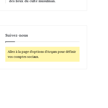
des lieux du culte musulman.
Suivez-nous
Allez à la page d'options d'Arqam pour définir
vos comptes sociaux.