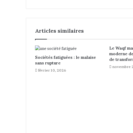
s
e
n
t
s
Articles similaires
Le Waqf mar
moderne de 
Sociétés fatiguées : le malaise
de transfor
sans rupture
novembre 2
février 10, 2026