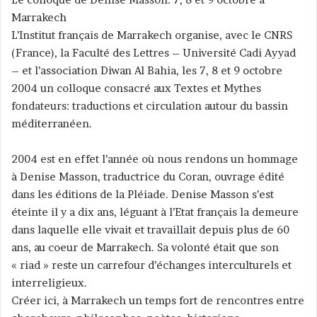
v
Marrakech
o
L’Institut français de Marrakech organise, avec le CNRS
y
(France), la Faculté des Lettres – Université Cadi Ayyad
e
– et l’association Diwan Al Bahia, les 7, 8 et 9 octobre
r
2004 un colloque consacré aux Textes et Mythes
u
n
fondateurs: traductions et circulation autour du bassin
c
méditerranéen.
o
u
2004 est en effet l’année où nous rendons un hommage
r
à Denise Masson, traductrice du Coran, ouvrage édité
r
dans les éditions de la Pléiade. Denise Masson s’est
i
éteinte il y a dix ans, léguant à l’Etat français la demeure
e
dans laquelle elle vivait et travaillait depuis plus de 60
l
ans, au coeur de Marrakech. Sa volonté était que son
« riad » reste un carrefour d’échanges interculturels et
interreligieux.
Créer ici, à Marrakech un temps fort de rencontres entre