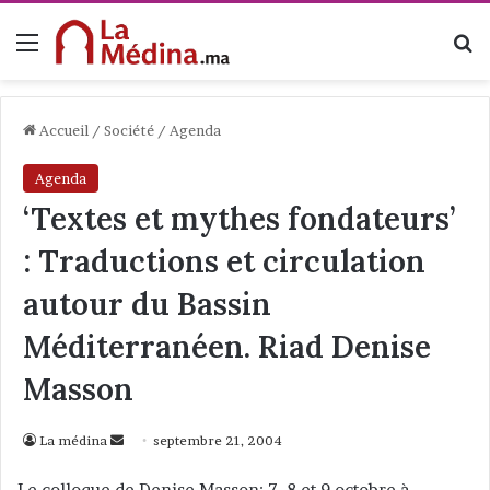
Menu
R
Accueil
/
Société
/
Agenda
Agenda
‘Textes et mythes fondateurs’
: Traductions et circulation
autour du Bassin
Méditerranéen. Riad Denise
Masson
La médina
E
septembre 21, 2004
n
Le colloque de Denise Masson: 7, 8 et 9 octobre à