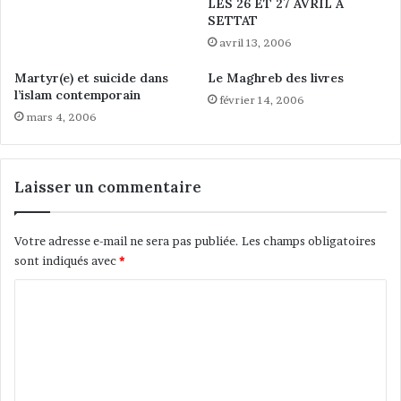
LES 26 ET 27 AVRIL À
s
c
SETTAT
e
c
avril 13, 2006
s
i
p
d
Martyr(e) et suicide dans
Le Maghreb des livres
o
e
l’islam contemporain
février 14, 2006
s
n
mars 4, 2006
t
t
-
a
c
r
o
e
Laisser un commentaire
l
n
o
d
n
e
Votre adresse e-mail ne sera pas publiée.
Les champs obligatoires
i
z
sont indiqués avec
*
a
-
C
l
v
e
o
o
s
u
m
e
s
t
a
m
n
v
e