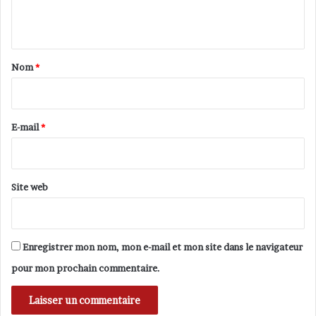
o
e
u
n
c
v
l
t
e
’
a
a
O
Nom
*
u
r
i
x
i
r
e
e
n
n
e
E-mail
*
j
t
*
e
u
x
Site web
d
e
s
w
Enregistrer mon nom, mon e-mail et mon site dans le navigateur
a
pour mon prochain commentaire.
q
f
s
d