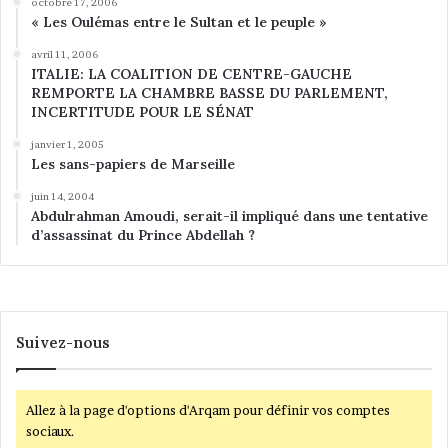
octobre 17, 2006
o
« Les Oulémas entre le Sultan et le peuple »
r
i
avril 11, 2006
ITALIE: LA COALITION DE CENTRE-GAUCHE
e
REMPORTE LA CHAMBRE BASSE DU PARLEMENT,
n
INCERTITUDE POUR LE SÉNAT
t
a
janvier 1, 2005
l
Les sans-papiers de Marseille
e
juin 14, 2004
s
Abdulrahman Amoudi, serait-il impliqué dans une tentative
»
d’assassinat du Prince Abdellah ?
Suivez-nous
Allez à la page d'options d'Arqam pour définir vos comptes
sociaux.