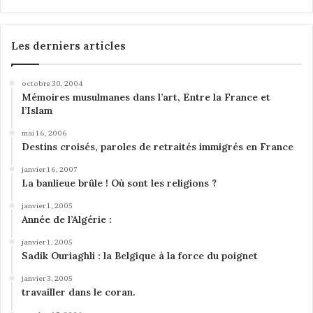
a
n
s
Les derniers articles
l
e
octobre 30, 2004
s
Mémoires musulmanes dans l’art, Entre la France et
s
l’Islam
o
c
mai 16, 2006
Destins croisés, paroles de retraités immigrés en France
i
é
janvier 16, 2007
t
La banlieue brûle ! Où sont les religions ?
é
s
janvier 1, 2005
Année de l’Algérie :
p
r
janvier 1, 2005
o
Sadik Ouriaghli : la Belgique à la force du poignet
c
h
janvier 3, 2005
travailler dans le coran.
e
-