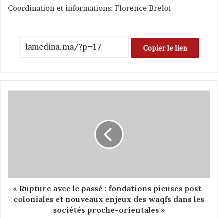
Coordination et informations: Florence Brelot
Copier le lien
«
R
u
p
t
u
r
e
a
v
« Rupture avec le passé : fondations pieuses post-
e
coloniales et nouveaux enjeux des waqfs dans les
c
sociétés proche-orientales »
l