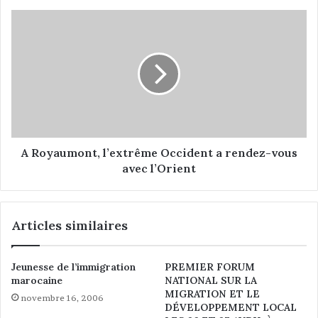
e
A
p
R
a
o
s
y
s
a
é
u
:
m
f
o
o
n
n
t
A Royaumont, l’extrême Occident a rendez-vous
d
,
avec l’Orient
a
l
t
’
i
e
Articles similaires
o
x
n
t
s
r
Jeunesse de l’immigration
PREMIER FORUM
p
ê
marocaine
NATIONAL SUR LA
i
m
MIGRATION ET LE
e
novembre 16, 2006
e
DÉVELOPPEMENT LOCAL
u
O