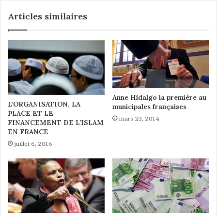
o
i
Articles similaires
i
h
n
a
t
d
s
d
e
o
n
n
A
t
f
u
r
Anne Hidalgo la première au
n
L’ORGANISATION, LA
municipales françaises
i
e
PLACE ET LE
q
f
mars 23, 2014
FINANCEMENT DE L’ISLAM
u
e
EN FRANCE
e
m
juillet 6, 2016
d
m
e
e
l
i
'
n
O
t
u
e
e
r