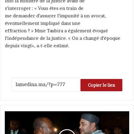
Info la ministre de la justice avant de
s’interroger : « Vous êtes en train de
me demander d’assurer l’impunité à un avocat,
éventuellement impliqué dans une
effraction ? » Mme Taubira a également évoqué
l’indépendance de la justice. « On a changé d’époque
depuis vingt», a-t-elle estimé.
Copier le lien
L
e
r
o