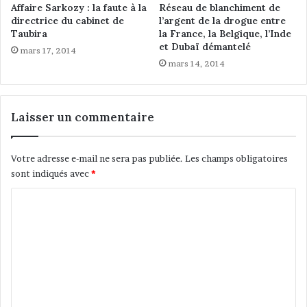
s
p
Affaire Sarkozy : la faute à la
Réseau de blanchiment de
t
e
directrice du cabinet de
l’argent de la drogue entre
Taubira
la France, la Belgique, l’Inde
l
et Dubaï démantelé
l
mars 17, 2014
é
mars 14, 2014
s
à
P
Laisser un commentaire
a
r
i
Votre adresse e-mail ne sera pas publiée.
Les champs obligatoires
s
sont indiqués avec
*
e
t
C
d
o
a
n
m
s
m
l
e
e
v
n
a