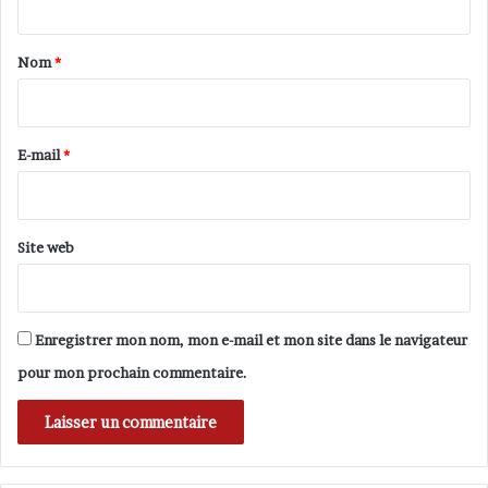
l
t
-
a
Nom
*
d
i
e
-
r
M
e
E-mail
*
a
r
*
n
e
Site web
Enregistrer mon nom, mon e-mail et mon site dans le navigateur
pour mon prochain commentaire.