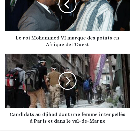
i
M
o
h
a
m
Le roi Mohammed VI marque des points en
m
Afrique de l'Ouest
e
d
C
V
a
I
n
m
d
a
i
r
d
q
a
u
t
e
s
d
a
Candidats au djihad dont une femme interpellés
e
u
à Paris et dans le val-de-Marne
s
d
p
j