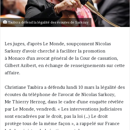
u
n
c
Taubira défend la légalité des écoutes de Sarkozy
o
u
r
Les juges, d’après Le Monde, soupçonnent Nicolas
r
Sarkozy d’avoir cherché à faciliter la promotion
i
e
à Monaco d’un avocat général de la Cour de cassation,
l
Gilbert Azibert, en échange de renseignements sur cette
affaire.
Christiane Taubira a défendu lundi 10 mars la légalité des
écoutes du téléphone de l’avocat de Nicolas Sarkozy,
Me Thierry Herzog, dans le cadre d’une enquête révélée
par Le Monde, vendredi. « Les interventions judiciaires
sont encadrées par le droit, pas la loi (…) Le droit
protège tous de la même façon », a rappelé sur France