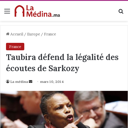
Menu
R
Accueil
/
Europe
/
France
France
Taubira défend la légalité des
écoutes de Sarkozy
La médina
E
mars 10, 2014
n
v
o
y
e
r