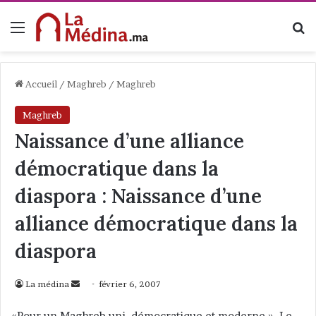
Menu
R
Accueil
/
Maghreb
/
Maghreb
Maghreb
Naissance d’une alliance
démocratique dans la
diaspora : Naissance d’une
alliance démocratique dans la
diaspora
La médina
E
février 6, 2007
n
«Pour un Maghreb uni, démocratique et moderne ». Le