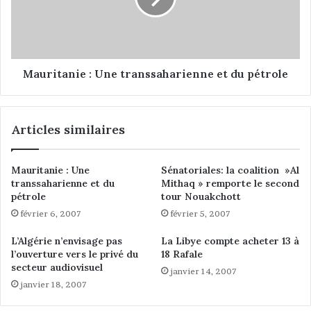
l
t
a
a
h
n
B
i
o
e
Mauritanie : Une transsaharienne et du pétrole
u
:
s
U
s
n
Articles similaires
o
e
u
t
f
r
Mauritanie : Une
Sénatoriales: la coalition »Al
,
a
transsaharienne et du
Mithaq » remporte le second
d
n
pétrole
tour Nouakchott
i
s
février 6, 2007
février 5, 2007
r
s
e
a
L’Algérie n’envisage pas
La Libye compte acheter 13 à
c
h
l’ouverture vers le privé du
18 Rafale
t
a
secteur audiovisuel
janvier 14, 2007
e
r
janvier 18, 2007
u
i
r
e