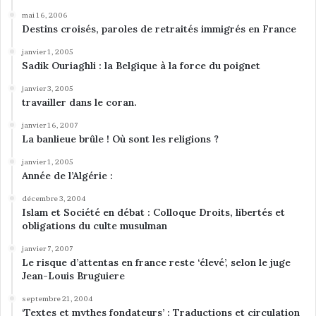
l
mai 16, 2006
e
Destins croisés, paroles de retraités immigrés en France
s
janvier 1, 2005
Sadik Ouriaghli : la Belgique à la force du poignet
janvier 3, 2005
travailler dans le coran.
janvier 16, 2007
La banlieue brûle ! Où sont les religions ?
janvier 1, 2005
Année de l’Algérie :
décembre 3, 2004
Islam et Société en débat : Colloque Droits, libertés et
obligations du culte musulman
janvier 7, 2007
Le risque d’attentas en france reste ‘élevé’, selon le juge
Jean-Louis Bruguiere
septembre 21, 2004
‘Textes et mythes fondateurs’ : Traductions et circulation