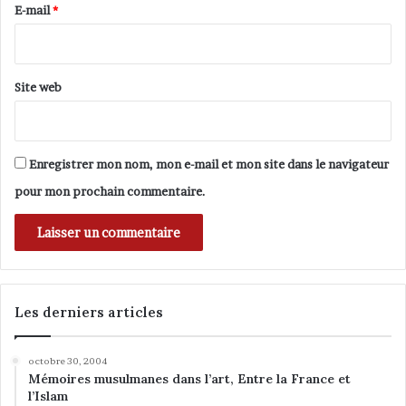
u
e
E-mail
*
d
*
e
s
i
Site web
s
l
a
m
Enregistrer mon nom, mon e-mail et mon site dans le navigateur
i
pour mon prochain commentaire.
q
u
e
s
d
e
B
Les derniers articles
r
u
octobre 30, 2004
x
Mémoires musulmanes dans l’art, Entre la France et
e
l’Islam
l