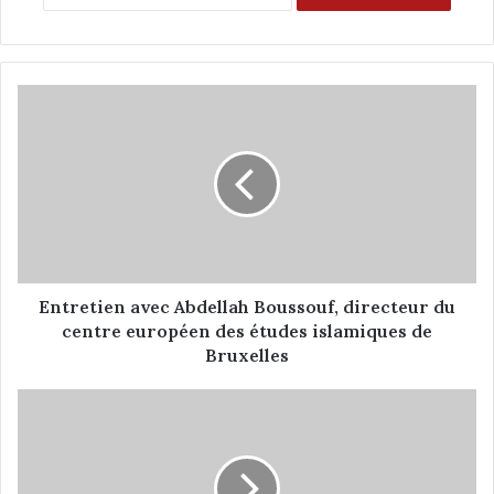
E
n
t
r
e
t
i
e
n
a
Entretien avec Abdellah Boussouf, directeur du
v
centre européen des études islamiques de
e
Bruxelles
c
A
M
b
a
d
u
e
r
l
i