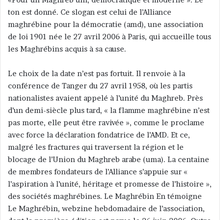
v
ton est donné. Ce slogan est celui de l’Alliance
o
maghrébine pour la démocratie (amd), une association
y
de loi 1901 née le 27 avril 2006 à Paris, qui accueille tous
e
les Maghrébins acquis à sa cause.
r
u
n
Le choix de la date n’est pas fortuit. Il renvoie à la
c
conférence de Tanger du 27 avril 1958, où les partis
o
nationalistes avaient appelé à l’unité du Maghreb. Près
u
d’un demi-siècle plus tard, « la flamme maghrébine n’est
r
pas morte, elle peut être ravivée », comme le proclame
r
avec force la déclaration fondatrice de l’AMD. Et ce,
i
malgré les fractures qui traversent la région et le
e
blocage de l’Union du Maghreb arabe (uma). La centaine
l
de membres fondateurs de l’Alliance s’appuie sur «
l’aspiration à l’unité, héritage et promesse de l’histoire »,
des sociétés maghrébines. Le Maghrébin En témoigne
Le Maghrébin, webzine hebdomadaire de l’association,