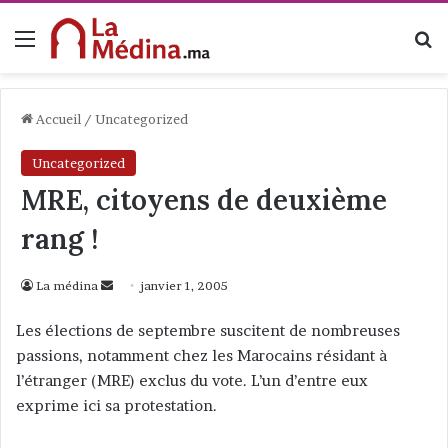
Menu
R
Accueil
/
Uncategorized
Uncategorized
MRE, citoyens de deuxième
rang !
La médina
E
janvier 1, 2005
n
Les élections de septembre suscitent de nombreuses
v
passions, notamment chez les Marocains résidant à
o
l’étranger (MRE) exclus du vote. L’un d’entre eux
y
exprime ici sa protestation.
e
r