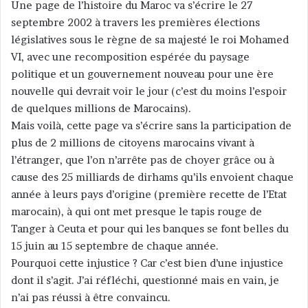
Une page de l’histoire du Maroc va s’écrire le 27
u
n
septembre 2002 à travers les premières élections
c
législatives sous le règne de sa majesté le roi Mohamed
o
VI, avec une recomposition espérée du paysage
u
politique et un gouvernement nouveau pour une ère
r
nouvelle qui devrait voir le jour (c’est du moins l’espoir
r
de quelques millions de Marocains).
i
Mais voilà, cette page va s’écrire sans la participation de
e
plus de 2 millions de citoyens marocains vivant à
l
l’étranger, que l’on n’arrête pas de choyer grâce ou à
cause des 25 milliards de dirhams qu’ils envoient chaque
année à leurs pays d’origine (première recette de l’Etat
marocain), à qui ont met presque le tapis rouge de
Tanger à Ceuta et pour qui les banques se font belles du
15 juin au 15 septembre de chaque année.
Pourquoi cette injustice ? Car c’est bien d’une injustice
dont il s’agit. J’ai réfléchi, questionné mais en vain, je
n’ai pas réussi à être convaincu.