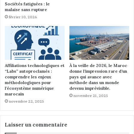
d
Sociétés fatiguées : le
’
malaise sans rupture
u
février 10, 2026
n
e
p
a
r
t
i
c
Affiliations technologiques et
À la veille de 2026, le Maroc
i
“Labs” autoproclamés :
donne l’impression rare d’un
p
comprendre les enjeux
pays qui avance avec
a
méthodologiques pour
méthode dans un monde
l’écosystème numérique
devenu imprévisible.
t
marocain
i
novembre 21, 2025
o
novembre 22, 2025
n
Laisser un commentaire