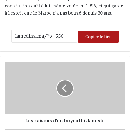
constitution qu’il à lui-même votée en 1996, et qui garde
à l’esprit que le Maroc n’a pas bougé depuis 30 ans.
Copier le lien
L
e
s
r
a
i
s
o
n
s
Les raisons d'un boycott islamiste
d