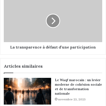
'
L
u
a
n
t
b
r
o
a
y
n
c
s
o
p
t
a
t
r
La transparence à défaut d’une participation
i
e
s
n
l
c
Articles similaires
a
e
m
à
i
d
Le Waqf marocain : un levier
s
é
moderne de cohésion sociale
t
f
et de transformation
e
a
nationale
u
novembre 25, 2025
t