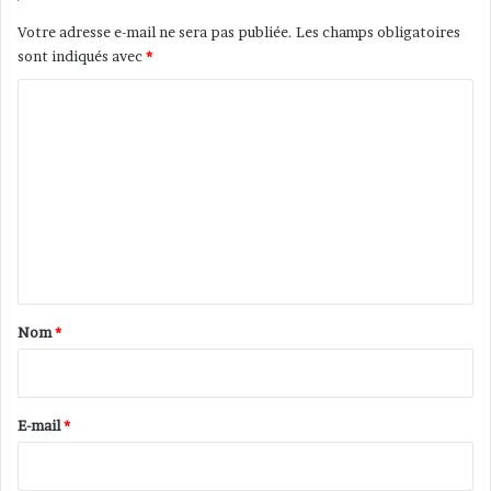
Votre adresse e-mail ne sera pas publiée.
Les champs obligatoires
sont indiqués avec
*
C
o
m
m
e
n
t
a
Nom
*
i
r
e
E-mail
*
*