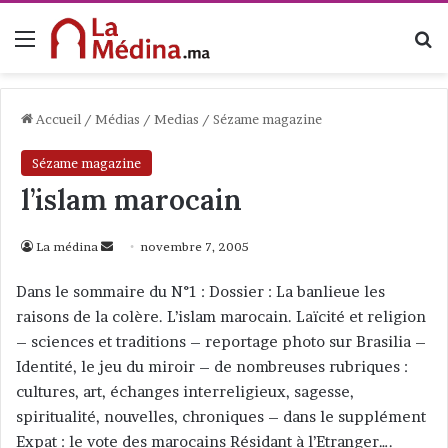
Menu
R
Accueil
/
Médias
/
Medias
/
Sézame magazine
Sézame magazine
l’islam marocain
La médina
E
novembre 7, 2005
n
Dans le sommaire du N°1 : Dossier : La banlieue les
v
raisons de la colère. L’islam marocain. Laïcité et religion
o
– sciences et traditions – reportage photo sur Brasilia –
y
Identité, le jeu du miroir – de nombreuses rubriques :
e
cultures, art, échanges interreligieux, sagesse,
r
spiritualité, nouvelles, chroniques – dans le supplément
u
n
Expat : le vote des marocains Résidant à l’Etranger….