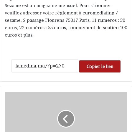
c
Sezame est un magazine mensuel. Pour s’abonner
o
veuillez adresser votre réglement à euromediating /
u
sezame, 2 passage Flourens 75017 Paris. 11 numéros : 30
r
euros, 22 numéros : 55 euros, abonnement de soutien 100
r
euros et plus.
i
e
l
Copier le lien
A
p
p
e
l
d