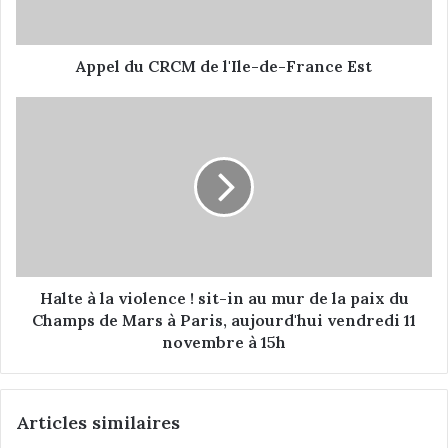
u
C
R
C
Appel du CRCM de l'Ile-de-France Est
M
d
H
e
a
l
l
'
t
I
e
l
à
e
l
-
a
d
v
e
i
Halte à la violence ! sit-in au mur de la paix du
-
o
Champs de Mars à Paris, aujourd'hui vendredi 11
F
l
novembre à 15h
r
e
a
n
n
c
Articles similaires
c
e
e
!