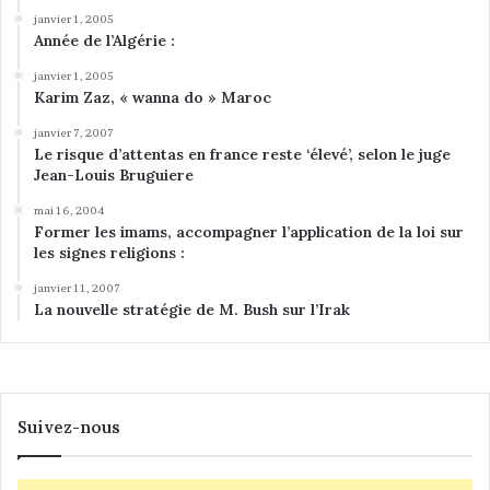
e
janvier 1, 2005
Année de l’Algérie :
m
b
janvier 1, 2005
r
Karim Zaz, « wanna do » Maroc
e
à
janvier 7, 2007
Le risque d’attentas en france reste ‘élevé’, selon le juge
1
Jean-Louis Bruguiere
5
h
mai 16, 2004
Former les imams, accompagner l’application de la loi sur
les signes religions :
janvier 11, 2007
La nouvelle stratégie de M. Bush sur l’Irak
Suivez-nous