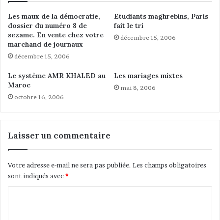
E
s
Les maux de la démocratie,
Etudiants maghrebins, Paris
s
i
dossier du numéro 8 de
fait le tri
t
t
sezame. En vente chez votre
décembre 15, 2006
-
marchand de journaux
i
décembre 15, 2006
n
a
Le système AMR KHALED au
Les mariages mixtes
u
Maroc
mai 8, 2006
m
octobre 16, 2006
u
r
d
e
Laisser un commentaire
l
a
p
Votre adresse e-mail ne sera pas publiée.
Les champs obligatoires
a
sont indiqués avec
*
i
x
C
d
o
u