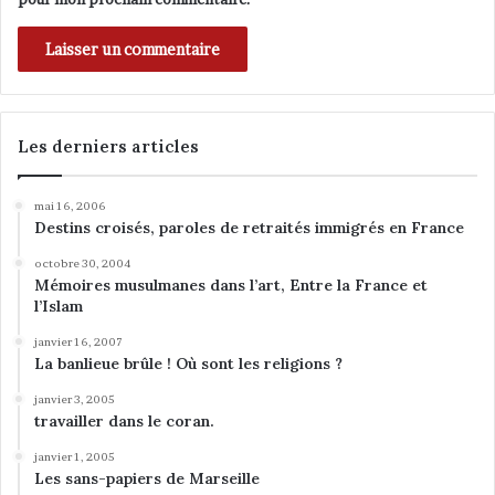
j
o
u
r
d
'
h
Les derniers articles
u
i
mai 16, 2006
v
Destins croisés, paroles de retraités immigrés en France
e
n
octobre 30, 2004
d
Mémoires musulmanes dans l’art, Entre la France et
r
l’Islam
e
janvier 16, 2007
d
La banlieue brûle ! Où sont les religions ?
i
1
janvier 3, 2005
1
travailler dans le coran.
n
janvier 1, 2005
o
Les sans-papiers de Marseille
v