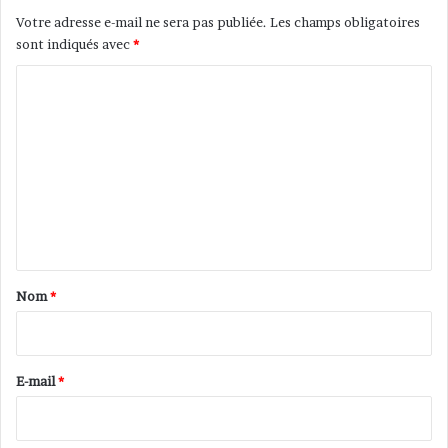
Votre adresse e-mail ne sera pas publiée.
Les champs obligatoires
sont indiqués avec
*
C
o
m
m
e
n
t
a
Nom
*
i
r
e
E-mail
*
*