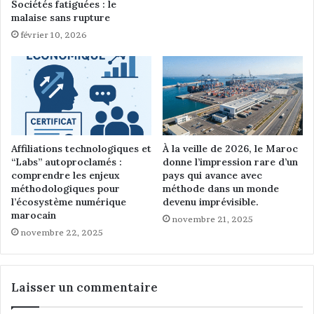
Sociétés fatiguées : le
e
malaise sans rupture
s
février 10, 2026
a
v
e
c
l
'
E
t
Affiliations technologiques et
À la veille de 2026, le Maroc
a
“Labs” autoproclamés :
donne l’impression rare d’un
t
comprendre les enjeux
pays qui avance avec
méthodologiques pour
méthode dans un monde
l’écosystème numérique
devenu imprévisible.
marocain
novembre 21, 2025
novembre 22, 2025
Laisser un commentaire