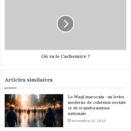
O
r
ù
e
v
l
a
a
l
t
e
i
C
o
a
n
c
s
h
Où va le Cachemire ?
p
e
r
m
o
i
Articles similaires
b
r
l
e
é
?
Le Waqf marocain : un levier
m
moderne de cohésion sociale
a
et de transformation
t
nationale
i
novembre 25, 2025
q
u