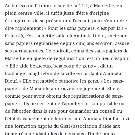
c
Au bureau de l’Union locale de la CGT, à Marseille, en
o
plein centre-ville, il suffit juste d’être d’origine
u
étrangère et de se présenter à l’accueil pour s’entendre
r
dire rapidement : « Pour les sans-papiers, c’est par-là ! »
r
Et par-là, c’est la petite salle où Aminata Diouf, ancienne
i
sans-papiers régularisée depuis cinq ans environ, assure
e
ses permanences. Ce endroit, connu des sans-papiers de
l
Marseille en quête de régularisation, est un lieu d’espoir.
» Elle aide beaucoup, beaucoup de gens « , dit un
boulanger maghrébin de la ville en parlant d’Aminata
Diouf. « Elle est motivée et motive les gens. » Les sans-
papiers de Marseille approuvent ce jugement. Elle est
connue pour avoir obtenu des régularisations de sans-
papiers. Ils ne cessent de l’appeler sur son portable ou
de l’aborder dans la rue pour demander un conseil ou
l’état d’avancement de leur dossier. Aminata Diouf a suivi
une formation auprès du Gisti (association d’aide aux
immigrés) pendant plus de deux ans afin de mieux