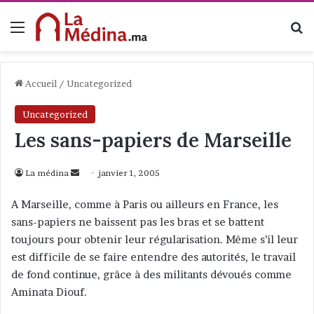
Menu
R
Accueil
/
Uncategorized
Uncategorized
Les sans-papiers de Marseille
La médina
E
janvier 1, 2005
n
A Marseille, comme à Paris ou ailleurs en France, les
v
sans-papiers ne baissent pas les bras et se battent
o
toujours pour obtenir leur régularisation. Même s’il leur
y
est difficile de se faire entendre des autorités, le travail
e
de fond continue, grâce à des militants dévoués comme
r
Aminata Diouf.
u
n