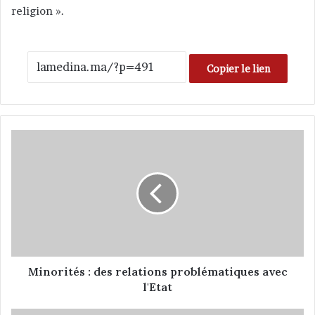
religion ».
Copier le lien
M
i
n
o
r
i
t
é
s
:
Minorités : des relations problématiques avec
d
l'Etat
e
s