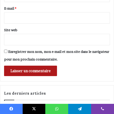
r
e
E-mail
*
*
Site web
Enregistrer mon nom, mon e-mail et mon site dans le navigateur
pour mon prochain commentaire.
Les derniers articles
mai 16, 2006
Destins croisés, paroles de retraités immigrés en France