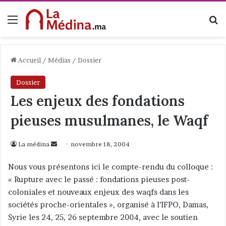
Menu
R
Accueil
/
Médias
/
Dossier
Dossier
Les enjeux des fondations
pieuses musulmanes, le Waqf
La médina
E
novembre 18, 2004
n
Nous vous présentons ici le compte-rendu du colloque :
v
« Rupture avec le passé : fondations pieuses post-
o
coloniales et nouveaux enjeux des waqfs dans les
y
sociétés proche-orientales », organisé à l’IFPO, Damas,
e
Syrie les 24, 25, 26 septembre 2004, avec le soutien
r