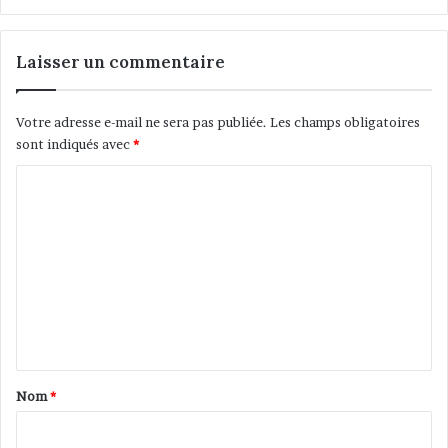
e
p
r
Laisser un commentaire
i
s
e
Votre adresse e-mail ne sera pas publiée.
Les champs obligatoires
sont indiqués avec
*
C
o
m
m
e
n
t
a
Nom
*
i