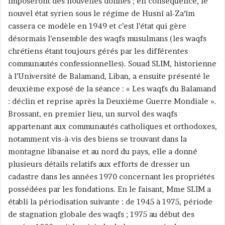
imposeront des nouvelles donnes ; en conséquence, le
nouvel état syrien sous le régime de Husnî al-Za‘îm
cassera ce modèle en 1949 et c’est l’état qui gère
désormais l’ensemble des waqfs musulmans (les waqfs
chrétiens étant toujours gérés par les différentes
communautés confessionnelles). Souad SLIM, historienne
à l’Université de Balamand, Liban, a ensuite présenté le
deuxième exposé de la séance : « Les waqfs du Balamand
: déclin et reprise après la Deuxième Guerre Mondiale ».
Brossant, en premier lieu, un survol des waqfs
appartenant aux communautés catholiques et orthodoxes,
notamment vis-à-vis des biens se trouvant dans la
montagne libanaise et au nord du pays, elle a donné
plusieurs détails relatifs aux efforts de dresser un
cadastre dans les années 1970 concernant les propriétés
possédées par les fondations. En le faisant, Mme SLIM a
établi la périodisation suivante : de 1945 à 1975, période
de stagnation globale des waqfs ; 1975 au début des