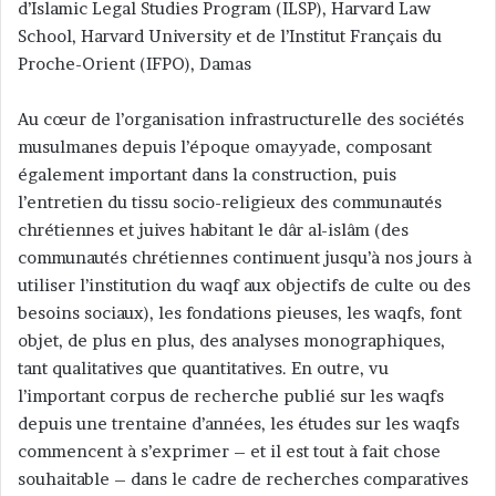
d’Islamic Legal Studies Program (ILSP), Harvard Law
u
n
School, Harvard University et de l’Institut Français du
c
Proche-Orient (IFPO), Damas
o
u
Au cœur de l’organisation infrastructurelle des sociétés
r
musulmanes depuis l’époque omayyade, composant
r
également important dans la construction, puis
i
l’entretien du tissu socio-religieux des communautés
e
chrétiennes et juives habitant le dâr al-islâm (des
l
communautés chrétiennes continuent jusqu’à nos jours à
utiliser l’institution du waqf aux objectifs de culte ou des
besoins sociaux), les fondations pieuses, les waqfs, font
objet, de plus en plus, des analyses monographiques,
tant qualitatives que quantitatives. En outre, vu
l’important corpus de recherche publié sur les waqfs
depuis une trentaine d’années, les études sur les waqfs
commencent à s’exprimer – et il est tout à fait chose
souhaitable – dans le cadre de recherches comparatives