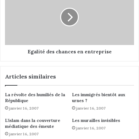
o
a
i
l
e
i
s
t
d
é
e
d
l
e
’
s
Egalité des chances en entreprise
i
c
s
h
l
a
Articles similaires
a
n
m
c
d
e
La révolte des humiliés de la
Les immigrés bientôt aux
e
s
République
urnes ?
F
e
janvier 16, 2007
janvier 16, 2007
r
n
a
e
L’islam dans la couverture
Les murailles invisibles
n
n
médiatique des émeute
janvier 16, 2007
c
t
janvier 16, 2007
e
r