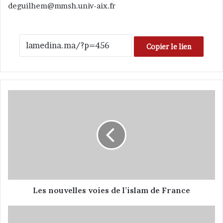
deguilhem@mmsh.univ-aix.fr
Copier le lien
L
e
s
n
o
u
v
e
l
l
Les nouvelles voies de l’islam de France
e
s
E
v
g