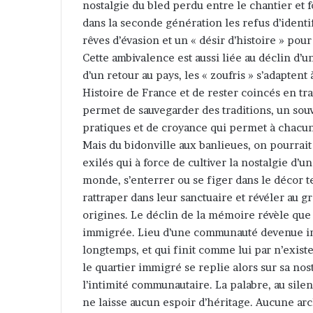
nostalgie du bled perdu entre le chantier et 
dans la seconde génération les refus d’identif
rêves d’évasion et un « désir d’histoire » pour
Cette ambivalence est aussi liée au déclin d’
d’un retour au pays, les « zoufris » s’adaptent
Histoire de France et de rester coincés en tra
permet de sauvegarder des traditions, un souv
pratiques et de croyance qui permet à chacun
Mais du bidonville aux banlieues, on pourrai
exilés qui à force de cultiver la nostalgie d’u
monde, s’enterrer ou se figer dans le décor tel
rattraper dans leur sanctuaire et révéler au 
origines. Le déclin de la mémoire révèle que l
immigrée. Lieu d’une communauté devenue ima
longtemps, et qui finit comme lui par n’existe
le quartier immigré se replie alors sur sa nost
l’intimité communautaire. La palabre, au silen
ne laisse aucun espoir d’héritage. Aucune ar