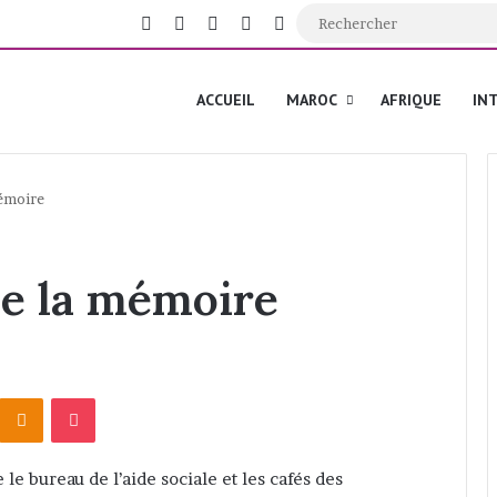
Facebook
X
YouTube
Instagram
Switch skin
ACCUEIL
MAROC
AFRIQUE
IN
mémoire
de la mémoire
Odnoklassniki
Pocket
 le bureau de l’aide sociale et les cafés des