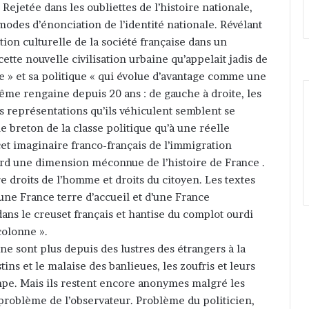
 Rejetée dans les oubliettes de l’histoire nationale,
modes d’énonciation de l’identité nationale. Révélant
ion culturelle de la société française dans un
ette nouvelle civilisation urbaine qu’appelait jadis de
le » et sa politique « qui évolue d’avantage comme une
ême rengaine depuis 20 ans : de gauche à droite, les
es représentations qu’ils véhiculent semblent se
e breton de la classe politique qu’à une réelle
, cet imaginaire franco-français de l’immigration
bord une dimension méconnue de l’histoire de France .
e droits de l’homme et droits du citoyen. Les textes
une France terre d’accueil et d’une France
ans le creuset français et hantise du complot ourdi
colonne ».
ne sont plus depuis des lustres des étrangers à la
tins et le malaise des banlieues, les zoufris et leurs
ampe. Mais ils restent encore anonymes malgré les
problème de l’observateur. Problème du politicien,