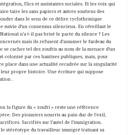
gration, flics et assistantes sociales. Et les voix qui
ire taire les sans papiers et autres soutiens des
bonder dans le sens de ce délire cyclothymique
 suivie d’un consensus silencieux. En réveillant le
tional n’a t-il pas brisé le pacte du silence ? Les
concernés mais ils refusent d’assumer le fardeau du
de se cacher tel des zoufris au nom de la menace d’un
st colonisé par ces hantises publiques, mais, pour
ndre place dans une actualité recadrée sur la singularité
 leur propre histoire. Une écriture qui suppose
tion .
on la figure du « zoufri » reste une référence
père. Des pionniers nourris au pain dur de l’exil,
crifices. Sacrifiés sur l’autel de l’immigration.
si le stéréotype du travailleur immigré traînant sa