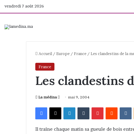
vendredi 7 août 2026
Accueil
/
Europe
/
France
/
Les clandestins de la 
France
Les clandestins 
La médina
E
mai 9, 2004
n
Facebook
X
Linkedin
Tumblr
Pinterest
Reddit
VKontakte
v
o
y
Il traîne chaque matin sa gueule de bois entre
e