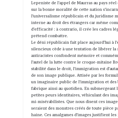
Lepeniste de l’appel de Maurras au pays réel
sur la bonne moralité de cette nation s’inc
l’universalisme républicain et du juridisme
interne au droit des étrangers car même com
d’efficacité : à contrario, il crée les cadres l
prétend combattre.
Le déni républicain fait place aujourd’hui à 
silencieux cède à une tentation de libérer l
antiracistes confondent mémoire et commémora
l’autel de la lutte contre le croque-mitaine Br
stabilité dans le droit, l’immigration est d’aut
de son image publique. Attisée par les formul
un imaginaire public de l’immigration et des 
fabrique ainsi au quotidien. En submergeant le 
petites peurs identitaires, véhiculant des im
mi-misérabilistes. Que nous disent ces images 
seraient des monstres créés de toute pièce pa
haine. Ces amalgames d’images justifient les 