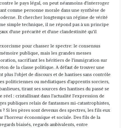
 contre le pays légal, on peut néanmoins d’interroger
arnant comme personne morale dans une synthèse de
 moderne. Et chercher longtemps un régime de vérité
me simple technique, il ne répond pas à un principe
égaux d’une précarité et d’une clandestinité qu’il
l’exorcisme pour chasser le spectre: le consensus
a mémoire publique, mais les grandes messes
tion, sacrifiant les héritiers de l’immigration sur
eton de la classe politique. A défaut de trouver une
ant plus l’objet de discours et de hantises sans contrôle
es politiciennes ou médiatiques d’apprentis sorciers,
banlieues, tirant ses sources des hantises du passé se
réel : cristallisant dans l’actualité l’expression de
ages publiques relais de fantasmes mi-catastrophistes,
? Si les pères sont devenus des spectres, les fils eux
r l’horreur économique et sociale. Des fils de la
regards biaisés, regards ambivalents, entre