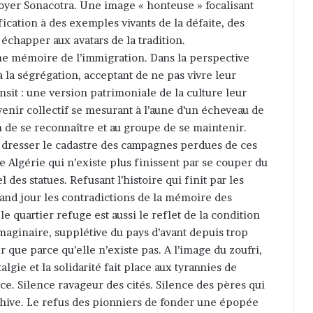
foyer Sonacotra. Une image « honteuse » focalisant
ication à des exemples vivants de la défaite, des
 échapper aux avatars de la tradition.
une mémoire de l’immigration. Dans la perspective
 à la ségrégation, acceptant de ne pas vivre leur
nsit : une version patrimoniale de la culture leur
enir collectif se mesurant à l’aune d’un écheveau de
 de se reconnaître et au groupe de se maintenir.
t dresser le cadastre des campagnes perdues de ces
ne Algérie qui n’existe plus finissent par se couper du
 des statues. Refusant l’histoire qui finit par les
grand jour les contradictions de la mémoire des
e quartier refuge est aussi le reflet de la condition
ginaire, supplétive du pays d’avant depuis trop
r que parce qu’elle n’existe pas. A l’image du zoufri,
algie et la solidarité fait place aux tyrannies de
ce. Silence ravageur des cités. Silence des pères qui
chive. Le refus des pionniers de fonder une épopée