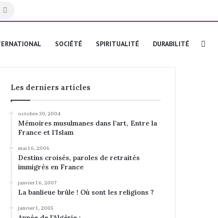
Rechercher
Re
TERNATIONAL
SOCIÉTÉ
SPIRITUALITÉ
DURABILITÉ
Les derniers articles
octobre 30, 2004
Mémoires musulmanes dans l’art, Entre la
France et l’Islam
mai 16, 2006
Destins croisés, paroles de retraités
immigrés en France
janvier 16, 2007
La banlieue brûle ! Où sont les religions ?
janvier 1, 2005
Année de l’Algérie :