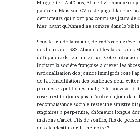
Minguettes. A 40 ans, Ahmed vit comme un peti
r
galérien. Mais son CV reste page blanche : « 
u
détracteurs qui n’ont pas connu ses jours de 
n
hier, avant qu’Ahmed ne sombre dans la bibin
c
o
Sous le feu de la rampe, de rodéos en grèves 
u
des beurs de 1983, Ahmed et les lascars des 
r
défi public de leur insertion. Cette intrusi
r
incitant la société française à crever les abc
i
nationalisation des jeunes immigrés sous l’a
e
de la réhabilitation des banlieues pour éviter 
l
promesses publiques, malgré le nouveau liftin
rose n’est toujours pas à l’ordre du jour dans 
reconnaissance sociale reste une sinistre bla
stagiaires à perpétuité, chômeurs longue duré
maisons d’arrêt. Fils de zoufris, fils de pers
des clandestins de la mémoire ?