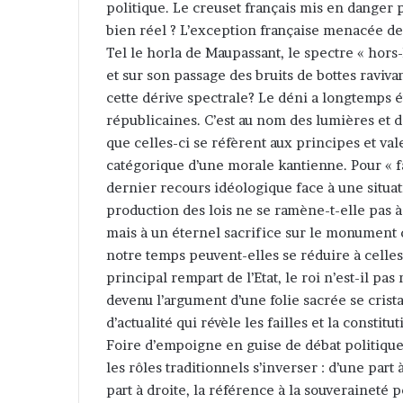
politique. Le creuset français mis en danger 
bien réel ? L’exception française menacée de 
Tel le horla de Maupassant, le spectre « hors
et sur son passage des bruits de bottes ravi
cette dérive spectrale? Le déni a longtemps 
républicaines. C’est au nom des lumières et de
que celles-ci se réfèrent aux principes et va
catégorique d’une morale kantienne. Pour « f
dernier recours idéologique face à une situati
production des lois ne se ramène-t-elle pas à
mais à un éternel sacrifice sur le monument d
notre temps peuvent-elles se réduire à celles d
principal rempart de l’Etat, le roi n’est-il pas 
devenu l’argument d’une folie sacrée se crist
d’actualité qui révèle les failles et la constit
Foire d’empoigne en guise de débat politique 
les rôles traditionnels s’inverser : d’une part
part à droite, la référence à la souveraineté p