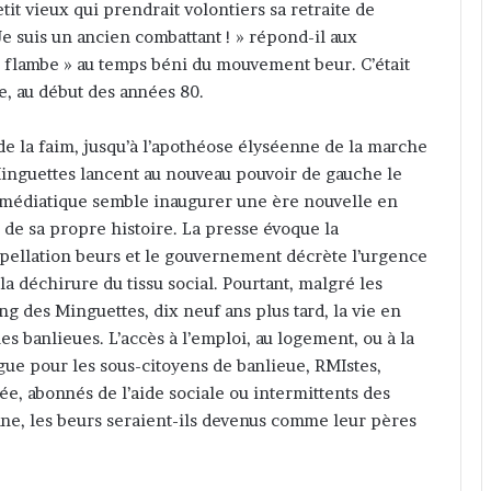
t vieux qui prendrait volontiers sa retraite de
Je suis un ancien combattant ! » répond-il aux
« flambe » au temps béni du mouvement beur. C’était
e, au début des années 80.
de la faim, jusqu’à l’apothéose élyséenne de la marche
Minguettes lancent au nouveau pouvoir de gauche le
on médiatique semble inaugurer une ère nouvelle en
ès de sa propre histoire. La presse évoque la
ppellation beurs et le gouvernement décrète l’urgence
la déchirure du tissu social. Pourtant, malgré les
g des Minguettes, dix neuf ans plus tard, la vie en
les banlieues. L’accès à l’emploi, au logement, ou à la
gue pour les sous-citoyens de banlieue, RMIstes,
e, abonnés de l’aide sociale ou intermittents des
onne, les beurs seraient-ils devenus comme leur pères