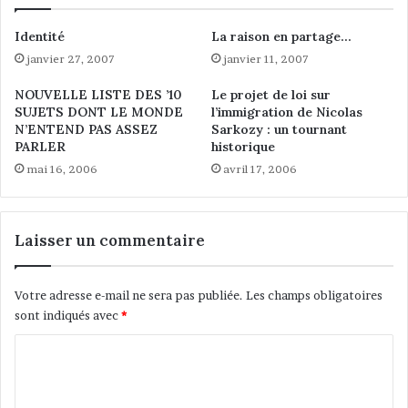
d
o
Identité
La raison en partage…
n
janvier 27, 2007
janvier 11, 2007
t
e
NOUVELLE LISTE DES ’10
Le projet de loi sur
m
SUJETS DONT LE MONDE
l’immigration de Nicolas
u
N’ENTEND PAS ASSEZ
Sarkozy : un tournant
s
PARLER
historique
u
mai 16, 2006
avril 17, 2006
l
m
a
n
Laisser un commentaire
Votre adresse e-mail ne sera pas publiée.
Les champs obligatoires
sont indiqués avec
*
C
o
m