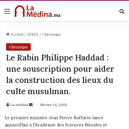
Menu
R
Accueil
/
IDEES
/
Chronique
Chronique
Le Rabin Philippe Haddad :
une souscription pour aider
la construction des lieux du
culte musulman.
La médina
E
février 14, 2005
n
Le premier ministre Jean Pierre Raffarin lance
v
aujourd’hui à l’Académie des Sciences Morales et
o