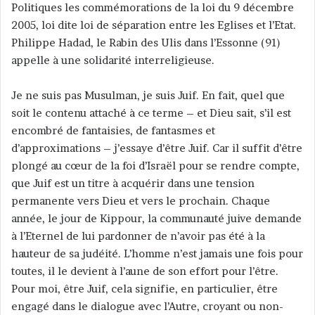
Politiques les commémorations de la loi du 9 décembre
y
2005, loi dite loi de séparation entre les Eglises et l’Etat.
e
Philippe Hadad, le Rabin des Ulis dans l’Essonne (91)
r
appelle à une solidarité interreligieuse.
u
n
c
Je ne suis pas Musulman, je suis Juif. En fait, quel que
o
soit le contenu attaché à ce terme – et Dieu sait, s’il est
u
encombré de fantaisies, de fantasmes et
r
d’approximations – j’essaye d’être Juif. Car il suffit d’être
r
plongé au cœur de la foi d’Israël pour se rendre compte,
i
que Juif est un titre à acquérir dans une tension
e
permanente vers Dieu et vers le prochain. Chaque
l
année, le jour de Kippour, la communauté juive demande
à l’Eternel de lui pardonner de n’avoir pas été à la
hauteur de sa judéité. L’homme n’est jamais une fois pour
toutes, il le devient à l’aune de son effort pour l’être.
Pour moi, être Juif, cela signifie, en particulier, être
engagé dans le dialogue avec l’Autre, croyant ou non-