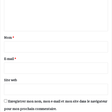
m
e
n
t
a
Nom
*
i
r
e
E-mail
*
*
Site web
Enregistrer mon nom, mon e-mail et mon site dans le navigateur
pour mon prochain commentaire.