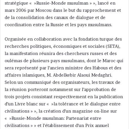
stratégique « »Russie-Monde musulman » », lancé en
y
mars 2006 par Moscou dans le but du rapprochement et
e
de la consolidation des canaux de dialogue et de
r
coordination entre la Russie et les pays musulmans.
u
n
c
Organisée en collaboration avec la fondation turque des
o
recherches politiques, économiques et sociales (SETA),
u
la manifestation réunira des chercheurs russes et des
r
oulémas de plusieurs pays musulmans, dont le Maroc qui
r
sera représenté par l’ancien ministre des Habous et des
i
affaires islamiques, M. Abdelkebir Alaoui Medaghri.
e
Selon un communiqué des organisateurs, les travaux de
l
la réunion porteront notamment sur l’approbation de
trois projets consistant respectivement en la publication
d’un Livre blanc sur « »la tolérance et le dialogue entre
civilisations » », la création d’un magazine on-line sur
« »Russie-Monde musulman: Partenariat entre
civilisations » » et l’établissement d’un Prix annuel