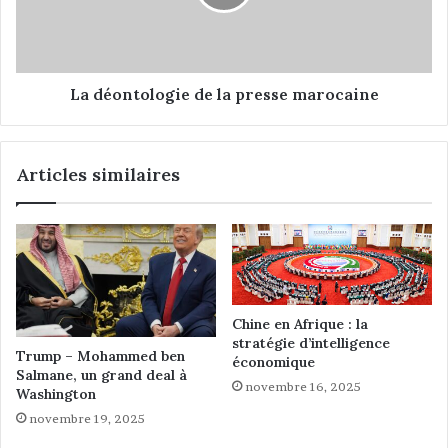
i
n
s
t
o
l
o
La déontologie de la presse marocaine
g
i
e
Articles similaires
d
e
l
a
p
r
e
s
Chine en Afrique : la
stratégie d’intelligence
s
Trump – Mohammed ben
économique
e
Salmane, un grand deal à
m
novembre 16, 2025
Washington
a
novembre 19, 2025
r