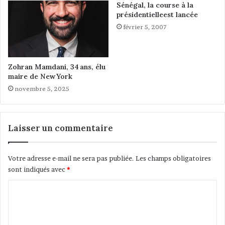
o
Sénégal, la course à la
c
présidentielleest lancée
a
février 5, 2007
i
n
e
Zohran Mamdani, 34 ans, élu
maire de New York
novembre 5, 2025
Laisser un commentaire
Votre adresse e-mail ne sera pas publiée.
Les champs obligatoires
sont indiqués avec
*
C
o
m