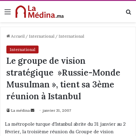
Menu
R
Accueil
/
International
/
International
International
Le groupe de vision
stratégique »Russie-Monde
Musulman », tient sa 3ème
réunion à Istanbul
La médina
E
janvier 31, 2007
n
La métropole turque d’Istanbul abrite du 31 janvier au 2
v
février, la troisième réunion du Groupe de vision
o