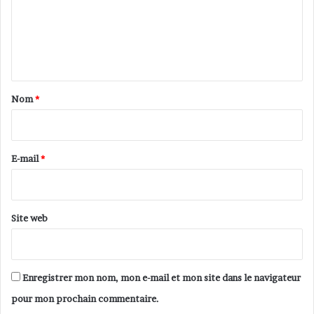
m
e
n
t
a
Nom
*
i
r
e
E-mail
*
*
Site web
Enregistrer mon nom, mon e-mail et mon site dans le navigateur
pour mon prochain commentaire.