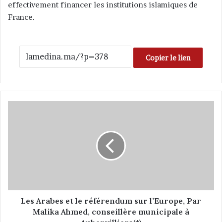
effectivement financer les institutions islamiques de
France.
Copier le lien
L
e
s
A
r
a
b
e
s
e
Les Arabes et le référendum sur l’Europe, Par
t
Malika Ahmed, conseillère municipale à
l