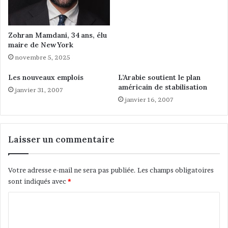
e
t
,
e
P
m
Zohran Mamdani, 34 ans, élu
a
u
maire de New York
r
s
novembre 5, 2025
M
u
a
l
Les nouveaux emplois
L’Arabie soutient le plan
l
m
américain de stabilisation
janvier 31, 2007
i
a
janvier 16, 2007
k
n
a
,
A
L
h
e
Laisser un commentaire
m
s
e
v
d
é
Votre adresse e-mail ne sera pas publiée.
Les champs obligatoires
,
r
sont indiqués avec
*
c
i
o
C
t
n
a
o
s
b