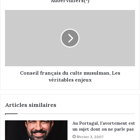
Aubervilliers(*)
e
r
C
é
o
f
n
é
s
r
e
e
i
n
l
d
f
u
r
m
a
Conseil français du culte musulman, Les
s
n
véritables enjeux
u
ç
r
a
l
i
Articles similaires
’
s
E
d
u
u
Au Portugal, l’avortement est
r
c
un sujet dont on ne parle pas
o
u
p
février 3, 2007
l