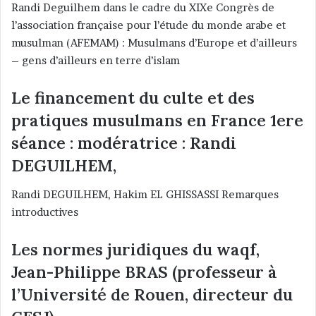
Randi Deguilhem dans le cadre du XIXe Congrès de
y
l’association française pour l’étude du monde arabe et
e
musulman (AFEMAM) : Musulmans d’Europe et d’ailleurs
r
– gens d’ailleurs en terre d’islam
u
n
Le financement du culte et des
c
o
pratiques musulmans en France 1ere
u
séance : modératrice : Randi
r
DEGUILHEM,
r
i
Randi DEGUILHEM, Hakim EL GHISSASSI Remarques
e
introductives
l
Les normes juridiques du waqf,
Jean-Philippe BRAS (professeur à
l’Université de Rouen, directeur du