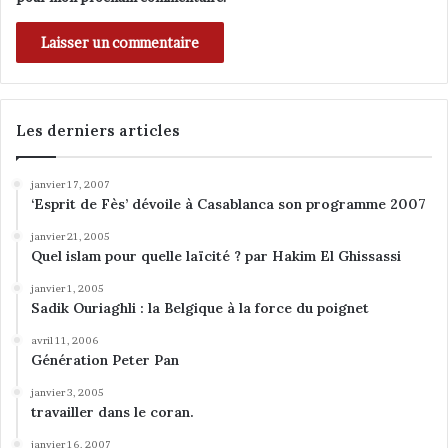
r
v
i
l
l
i
Les derniers articles
e
r
janvier 17, 2007
s
‘Esprit de Fès’ dévoile à Casablanca son programme 2007
(
*
janvier 21, 2005
)
Quel islam pour quelle laïcité ? par Hakim El Ghissassi
janvier 1, 2005
Sadik Ouriaghli : la Belgique à la force du poignet
avril 11, 2006
Génération Peter Pan
janvier 3, 2005
travailler dans le coran.
janvier 16, 2007