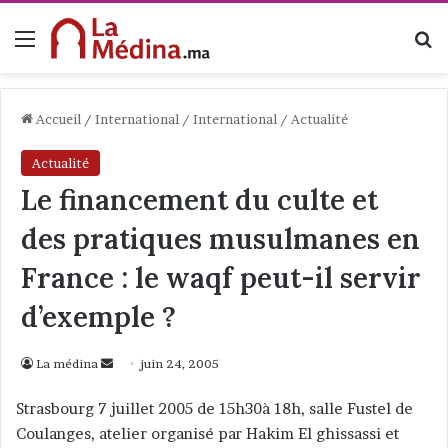
Menu
R
Accueil
/
International
/
International
/
Actualité
Actualité
Le financement du culte et
des pratiques musulmanes en
France : le waqf peut-il servir
d’exemple ?
La médina
E
juin 24, 2005
n
Strasbourg 7 juillet 2005 de 15h30à 18h, salle Fustel de
v
Coulanges, atelier organisé par Hakim El ghissassi et
o