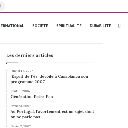
Rechercher
Re
TERNATIONAL
SOCIÉTÉ
SPIRITUALITÉ
DURABILITÉ
Les derniers articles
janvier 17, 2007
‘Esprit de Fès’ dévoile à Casablanca son
programme 2007
avril 11, 2006
Génération Peter Pan
février 3, 2007
Au Portugal, l’avortement est un sujet dont
on ne parle pas
février 2, 2007