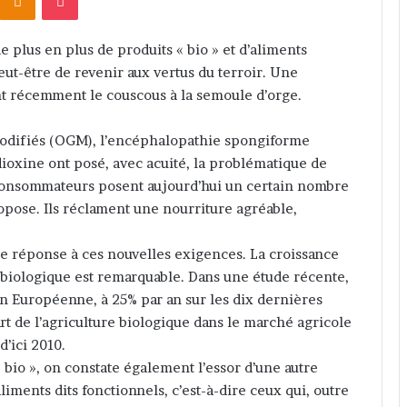
plus en plus de produits « bio » et d’aliments
peut-être de revenir aux vertus du terroir. Une
nt récemment le couscous à la semoule d’orge.
modifiés (OGM), l’encéphalopathie spongiforme
dioxine ont posé, avec acuité, la problématique de
s consommateurs posent aujourd’hui un certain nombre
opose. Ils réclament une nourriture agréable,
e réponse à ces nouvelles exigences. La croissance
e biologique est remarquable. Dans une étude récente,
on Européenne, à 25% par an sur les dix dernières
art de l’agriculture biologique dans le marché agricole
d’ici 2010.
bio », on constate également l’essor d’une autre
iments dits fonctionnels, c’est-à-dire ceux qui, outre