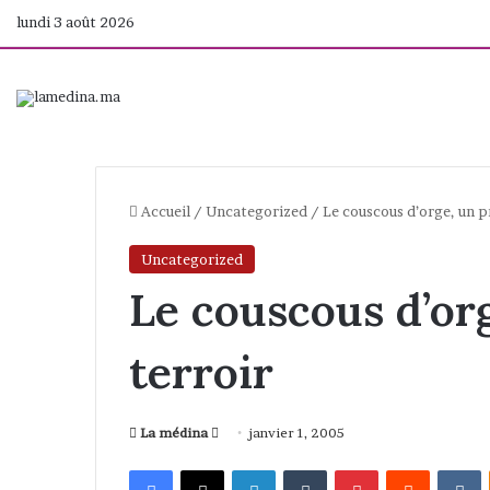
lundi 3 août 2026
Accueil
/
Uncategorized
/
Le couscous d’orge, un p
Uncategorized
Le couscous d’or
terroir
La médina
E
janvier 1, 2005
n
Facebook
X
Linkedin
Tumblr
Pinterest
Reddit
VKontakte
v