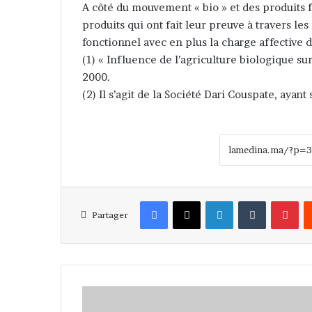
A côté du mouvement « bio » et des produits f
produits qui ont fait leur preuve à travers les
fonctionnel avec en plus la charge affective d
(1) « Influence de l’agriculture biologique sur
2000.
(2) Il s’agit de la Société Dari Couspate, ayant
Facebook
X
Linkedin
Tumblr
Pinterest
Partager
E
n