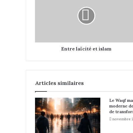
t
r
e
l
a
ï
c
i
Entre laïcité et islam
t
é
e
t
i
Articles similaires
s
l
a
Le Waqf mar
m
moderne de 
de transfor
novembre 2