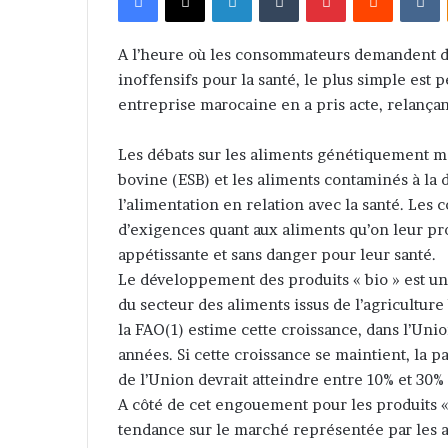
o
y
A l’heure où les consommateurs demandent de 
e
inoffensifs pour la santé, le plus simple est 
r
entreprise marocaine en a pris acte, relança
u
n
Les débats sur les aliments génétiquement 
c
bovine (ESB) et les aliments contaminés à la 
o
l’alimentation en relation avec la santé. Le
u
d’exigences quant aux aliments qu’on leur pr
r
appétissante et sans danger pour leur santé.
r
Le développement des produits « bio » est un
i
du secteur des aliments issus de l’agricultur
e
la FAO(1) estime cette croissance, dans l’Uni
l
années. Si cette croissance se maintient, la p
de l’Union devrait atteindre entre 10% et 30% 
A côté de cet engouement pour les produits « 
tendance sur le marché représentée par les al