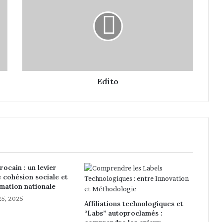
i
t
o
Edito
ocain : un levier
cohésion sociale et
mation nationale
5, 2025
Affiliations technologiques et
“Labs” autoproclamés :