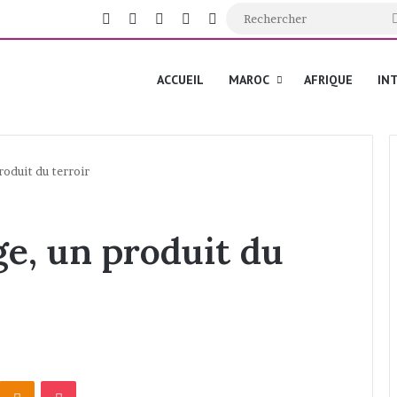
Facebook
X
YouTube
Instagram
Switch skin
ACCUEIL
MAROC
AFRIQUE
IN
roduit du terroir
ge, un produit du
Odnoklassniki
Pocket