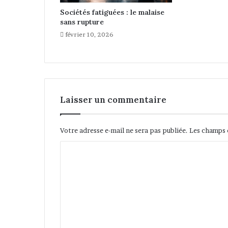
Sociétés fatiguées : le malaise
sans rupture
février 10, 2026
Laisser un commentaire
Votre adresse e-mail ne sera pas publiée.
Les champs 
C
o
m
m
e
n