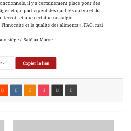
onctionnels, il y a certainement place pour des
 âges et qui participent des qualités du bio et du
u terroir et une certaine nostalgie.
 l’innocuité et la qualité des aliments », FAO, mai
 son siège à Salé au Maroc.
Copier le lien
Reddit
VKontakte
Odnoklassniki
Pocket
Partager par email
Imprimer
E
d