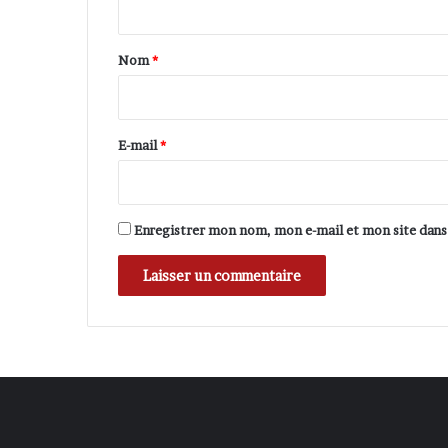
t
a
Nom
*
i
r
e
E-mail
*
*
Enregistrer mon nom, mon e-mail et mon site dan