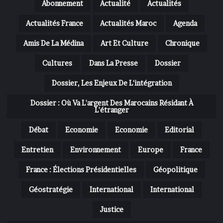
Abonnement
Actualité
Actualités
Actualités France
Actualités Maroc
Agenda
Amis De La Médina
Art Et Culture
Chronique
Cultures
Dans La Presse
Dossier
Dossier, Les Enjeux De L'intégration
Dossier : Où Va L'argent Des Marocains Résidant À
L'étranger
Débat
Economie
Economie
Editorial
Entretien
Environnement
Europe
France
France : Élections Présidentielles
Géopolitique
Géostratégie
International
International
Justice