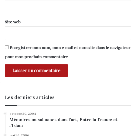
d
*
'
A
l
Site web
-
A
n
d
Enregistrer mon nom, mon e-mail et mon site dans le navigateur
a
pour mon prochain commentaire.
l
u
s
Les derniers articles
octobre 30, 2004
Mémoires musulmanes dans l’art, Entre la France et
l’Islam
mai 16, 2006