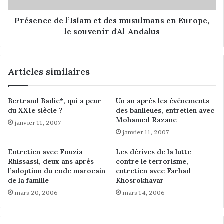
i
d
l
e
Présence de l’Islam et des musulmans en Europe,
F
l
le souvenir d'Al-Andalus
r
’
a
I
n
s
Articles similaires
ç
l
a
a
i
m
Bertrand Badie*, qui a peur
Un an après les événements
s
e
du XXIe siècle ?
des banlieues, entretien avec
d
t
Mohamed Razane
janvier 11, 2007
u
d
janvier 11, 2007
C
e
u
s
Entretien avec Fouzia
Les dérives de la lutte
l
m
Rhissassi, deux ans aprés
contre le terrorisme,
t
u
l’adoption du code marocain
entretien avec Farhad
e
s
de la famille
Khosrokhavar
M
u
mars 20, 2006
mars 14, 2006
u
l
s
m
u
a