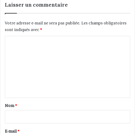
l
n
Laisser un commentaire
m
s
a
e
n
n
Votre adresse e-mail ne sera pas publiée.
Les champs obligatoires
E
sont indiqués avec
*
u
C
r
o
o
p
m
e
,
m
l
e
e
s
n
o
t
u
a
v
Nom
*
e
i
n
r
i
r
e
E-mail
*