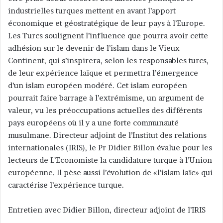
industrielles turques mettent en avant l’apport
r
économique et géostratégique de leur pays à l’Europe.
u
n
Les Turcs soulignent l’influence que pourra avoir cette
c
adhésion sur le devenir de l’islam dans le Vieux
o
Continent, qui s’inspirera, selon les responsables turcs,
u
de leur expérience laïque et permettra l’émergence
r
d’un islam européen modéré. Cet islam européen
r
pourrait faire barrage à l’extrémisme, un argument de
i
valeur, vu les préoccupations actuelles des différents
e
pays européens où il y a une forte communauté
l
musulmane. Directeur adjoint de l’Institut des relations
internationales (IRIS), le Pr Didier Billon évalue pour les
lecteurs de L’Economiste la candidature turque à l’Union
européenne. Il pèse aussi l’évolution de «l’islam laïc» qui
caractérise l’expérience turque.
Entretien avec Didier Billon, directeur adjoint de l’IRIS