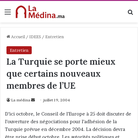
Menu
R
Accueil
/
IDEES
/
Entretien
Entretien
La Turquie se porte mieux
que certains nouveaux
membres de l’UE
La médina
E
juillet 19, 2004
n
D’ici octobre, le Conseil de l’Europe à 25 doit discuter de
v
l’ouverture des négociations pour l’adhésion de la
o
Turquie prévue en décembre 2004. La décision devra
y
être prise début octobre. Les autorités politiques et
e