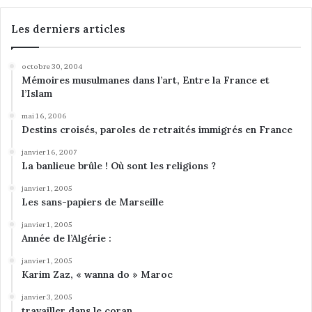
e
g
Les derniers articles
h
a
l
octobre 30, 2004
Mémoires musulmanes dans l’art, Entre la France et
l’Islam
mai 16, 2006
Destins croisés, paroles de retraités immigrés en France
janvier 16, 2007
La banlieue brûle ! Où sont les religions ?
janvier 1, 2005
Les sans-papiers de Marseille
janvier 1, 2005
Année de l’Algérie :
janvier 1, 2005
Karim Zaz, « wanna do » Maroc
janvier 3, 2005
travailler dans le coran.