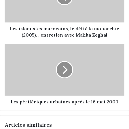
l
a
m
i
s
Les islamistes marocains, le défi à la monarchie
t
(2005). , entretien avec Malika Zeghal
e
s
L
m
e
a
s
r
p
o
é
c
r
a
i
i
f
n
é
s
r
Les périfériques urbaines après le 16 mai 2003
,
i
l
q
e
u
Articles similaires
d
e