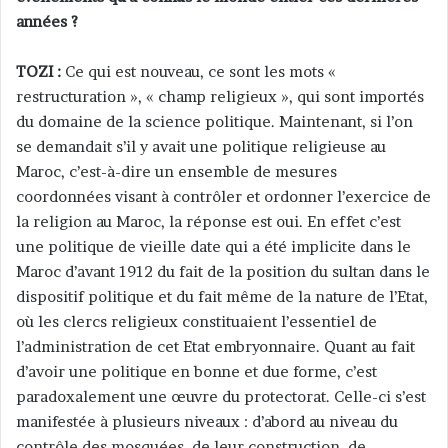
années ?
r
u
n
TOZI :
Ce qui est nouveau, ce sont les mots «
c
restructuration », « champ religieux », qui sont importés
o
du domaine de la science politique. Maintenant, si l’on
u
se demandait s’il y avait une politique religieuse au
r
Maroc, c’est-à-dire un ensemble de mesures
r
coordonnées visant à contrôler et ordonner l’exercice de
i
la religion au Maroc, la réponse est oui. En effet c’est
e
une politique de vieille date qui a été implicite dans le
l
Maroc d’avant 1912 du fait de la position du sultan dans le
dispositif politique et du fait même de la nature de l’Etat,
où les clercs religieux constituaient l’essentiel de
l’administration de cet Etat embryonnaire. Quant au fait
d’avoir une politique en bonne et due forme, c’est
paradoxalement une œuvre du protectorat. Celle-ci s’est
manifestée à plusieurs niveaux : d’abord au niveau du
contrôle des mosquées, de leur construction, de