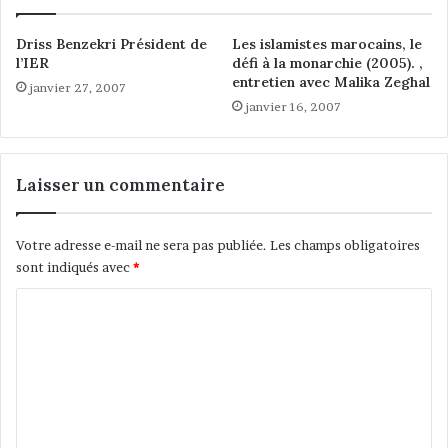
é
s
f
u
Driss Benzekri Président de
Les islamistes marocains, le
i
r
l’IER
défi à la monarchie (2005). ,
à
b
entretien avec Malika Zeghal
janvier 27, 2007
l
a
janvier 16, 2007
a
i
m
n
o
e
n
s
Laisser un commentaire
a
a
r
p
c
r
Votre adresse e-mail ne sera pas publiée.
Les champs obligatoires
h
è
sont indiqués avec
*
i
s
e
l
C
(
e
o
2
1
0
m
6
0
m
m
5
a
e
)
i
.