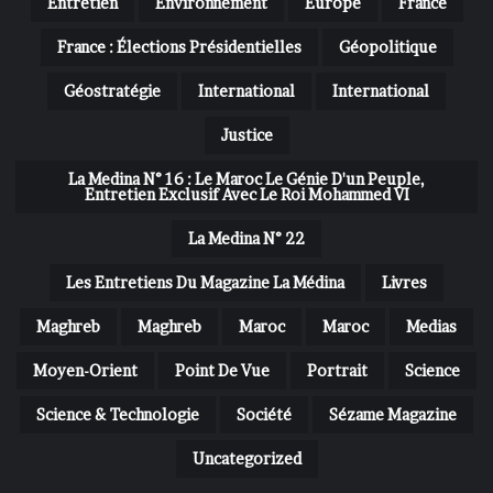
Entretien
Environnement
Europe
France
France : Élections Présidentielles
Géopolitique
Géostratégie
International
International
Justice
La Medina N° 16 : Le Maroc Le Génie D'un Peuple,
Entretien Exclusif Avec Le Roi Mohammed VI
La Medina N° 22
Les Entretiens Du Magazine La Médina
Livres
Maghreb
Maghreb
Maroc
Maroc
Medias
Moyen-Orient
Point De Vue
Portrait
Science
Science & Technologie
Société
Sézame Magazine
Uncategorized