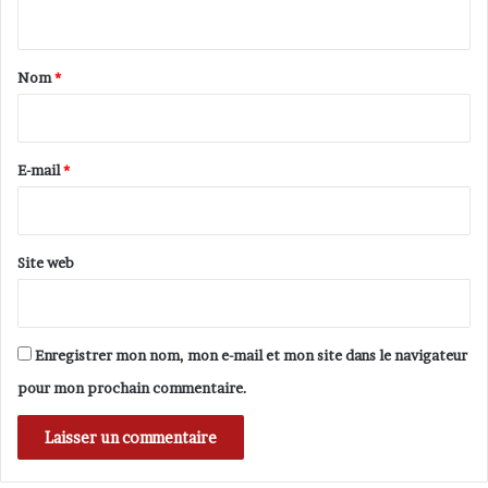
2
n
,
0
t
e
0
n
3
a
Nom
*
t
i
r
e
r
t
e
E-mail
*
i
*
e
n
a
Site web
v
e
c
M
Enregistrer mon nom, mon e-mail et mon site dans le navigateur
a
l
pour mon prochain commentaire.
i
k
a
Z