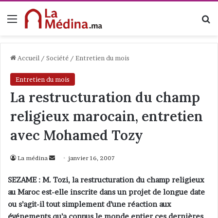
Menu
R
Accueil
/
Société
/
Entretien du mois
Entretien du mois
La restructuration du champ
religieux marocain, entretien
avec Mohamed Tozy
La médina
E
janvier 16, 2007
n
SEZAME : M. Tozi, la restructuration du champ religieux
v
au Maroc est-elle inscrite dans un projet de longue date
o
ou s’agit-il tout simplement d’une réaction aux
y
événements qu’a connus le monde entier ces dernières
e