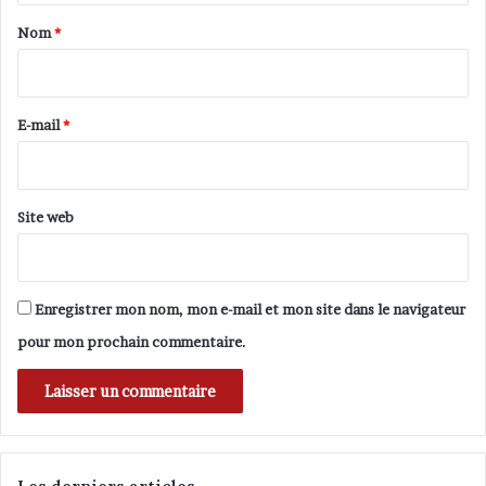
a
a
Nom
*
i
i
n
e
r
e
E-mail
*
*
Site web
Enregistrer mon nom, mon e-mail et mon site dans le navigateur
pour mon prochain commentaire.