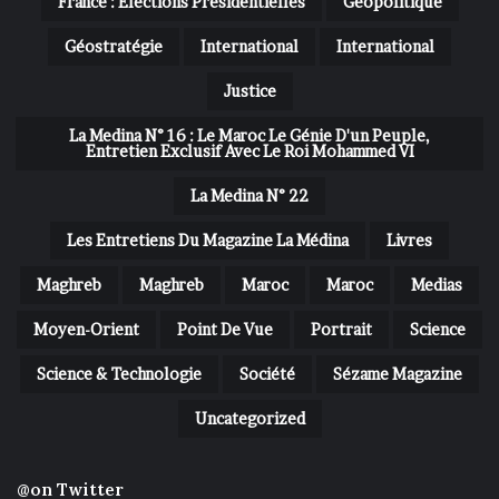
France : Élections Présidentielles
Géopolitique
Géostratégie
International
International
Justice
La Medina N° 16 : Le Maroc Le Génie D'un Peuple,
Entretien Exclusif Avec Le Roi Mohammed VI
La Medina N° 22
Les Entretiens Du Magazine La Médina
Livres
Maghreb
Maghreb
Maroc
Maroc
Medias
Moyen-Orient
Point De Vue
Portrait
Science
Science & Technologie
Société
Sézame Magazine
Uncategorized
@on Twitter