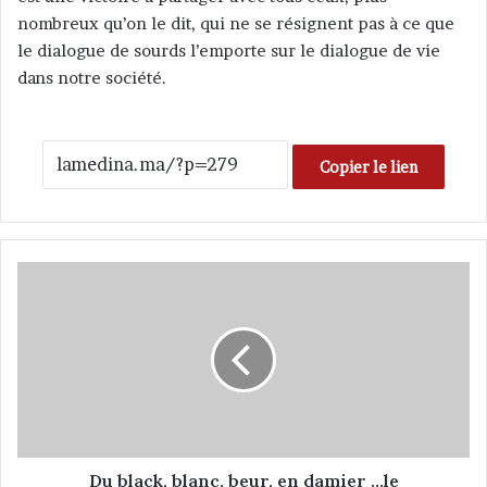
nombreux qu’on le dit, qui ne se résignent pas à ce que
le dialogue de sourds l’emporte sur le dialogue de vie
dans notre société.
Copier le lien
D
u
b
l
a
c
k
,
b
l
Du black, blanc, beur, en damier …le