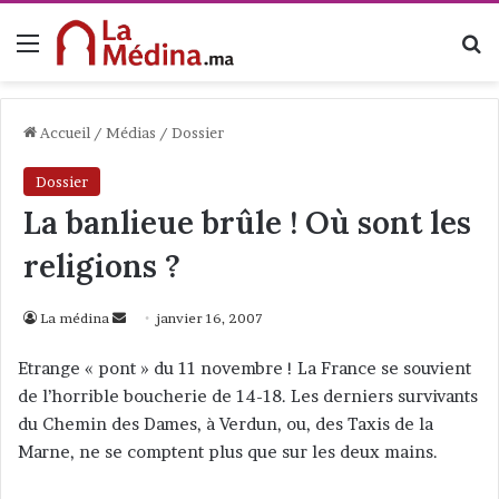
Menu
R
Accueil
/
Médias
/
Dossier
Dossier
La banlieue brûle ! Où sont les
religions ?
La médina
E
janvier 16, 2007
n
Etrange « pont » du 11 novembre ! La France se souvient
v
de l’horrible boucherie de 14-18. Les derniers survivants
o
du Chemin des Dames, à Verdun, ou, des Taxis de la
y
Marne, ne se comptent plus que sur les deux mains.
e
r