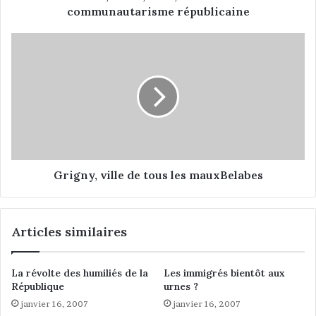
a
communautarisme républicaine
n
c
G
,
r
b
i
e
g
u
n
r
y
,
,
e
v
n
i
d
l
Grigny, ville de tous les mauxBelabes
a
l
m
e
i
d
Articles similaires
e
e
r
t
…
o
La révolte des humiliés de la
Les immigrés bientôt aux
l
u
République
urnes ?
e
s
janvier 16, 2007
janvier 16, 2007
c
l