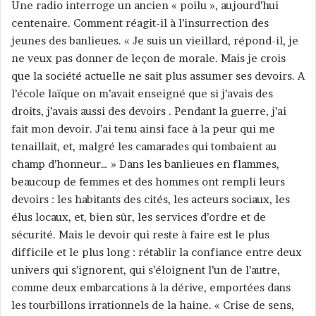
Une radio interroge un ancien « poilu », aujourd’hui
u
n
centenaire. Comment réagit-il à l’insurrection des
c
jeunes des banlieues. « Je suis un vieillard, répond-il, je
o
ne veux pas donner de leçon de morale. Mais je crois
u
que la société actuelle ne sait plus assumer ses devoirs. A
r
l’école laïque on m’avait enseigné que si j’avais des
r
droits, j’avais aussi des devoirs . Pendant la guerre, j’ai
i
fait mon devoir. J’ai tenu ainsi face à la peur qui me
e
tenaillait, et, malgré les camarades qui tombaient au
l
champ d’honneur… » Dans les banlieues en flammes,
beaucoup de femmes et des hommes ont rempli leurs
devoirs : les habitants des cités, les acteurs sociaux, les
élus locaux, et, bien sûr, les services d’ordre et de
sécurité. Mais le devoir qui reste à faire est le plus
difficile et le plus long : rétablir la confiance entre deux
univers qui s’ignorent, qui s’éloignent l’un de l’autre,
comme deux embarcations à la dérive, emportées dans
les tourbillons irrationnels de la haine. « Crise de sens,