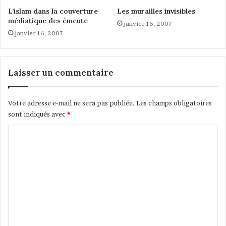
o
e
L’islam dans la couverture
Les murailles invisibles
m
s
médiatique des émeute
janvier 16, 2007
m
m
janvier 16, 2007
u
a
n
u
a
x
u
B
Laisser un commentaire
t
e
a
l
r
a
Votre adresse e-mail ne sera pas publiée.
Les champs obligatoires
i
b
sont indiqués avec
*
s
e
m
s
C
e
o
r
é
m
p
m
u
e
b
l
n
i
t
c