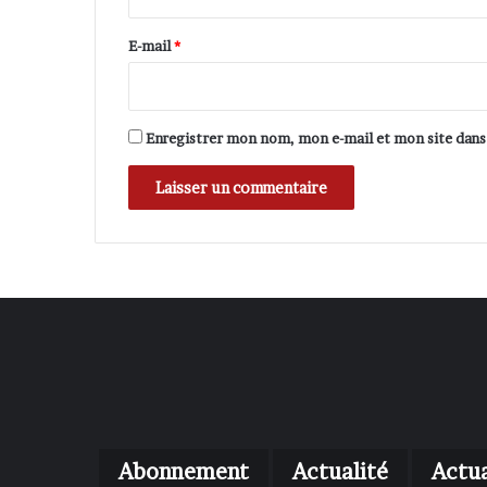
g
r
e
e
E-mail
*
m
*
e
n
t
Enregistrer mon nom, mon e-mail et mon site dan
d
e
s
f
i
l
m
s
Abonnement
Actualité
Actua