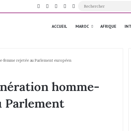
Facebook
X
YouTube
Instagram
Switch skin
ACCUEIL
MAROC
AFRIQUE
IN
e-femme rejetée au Parlement européen
munération homme-
u Parlement