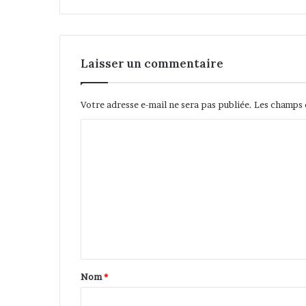
e
r
f
e
Laisser un commentaire
c
t
i
Votre adresse e-mail ne sera pas publiée.
Les champs 
o
n
C
n
o
e
l
m
e
m
t
e
é
l
n
é
t
c
h
a
Nom
*
a
i
r