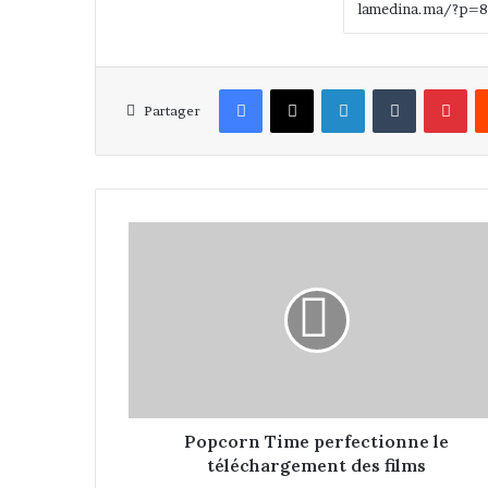
Facebook
X
Linkedin
Tumblr
Pinterest
Partager
P
o
p
c
o
r
n
T
i
m
Popcorn Time perfectionne le
e
téléchargement des films
p