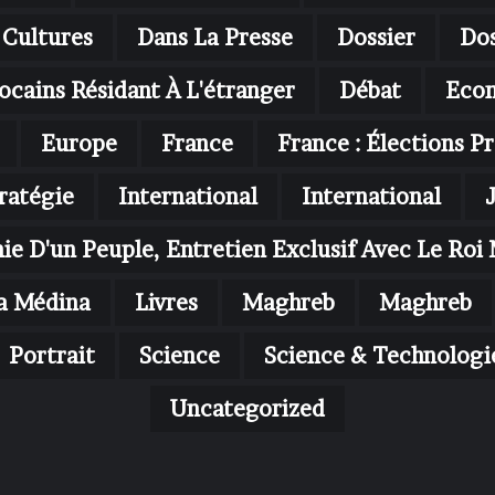
Cultures
Dans La Presse
Dossier
Dos
ocains Résidant À L'étranger
Débat
Eco
Europe
France
France : Élections Pr
ratégie
International
International
nie D'un Peuple, Entretien Exclusif Avec Le R
a Médina
Livres
Maghreb
Maghreb
Portrait
Science
Science & Technologi
Uncategorized