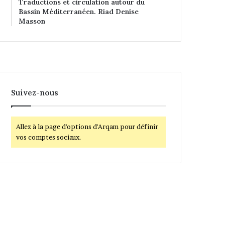
Traductions et circulation autour du
Bassin Méditerranéen. Riad Denise
Masson
Suivez-nous
Allez à la page d'options d'Arqam pour définir
vos comptes sociaux.