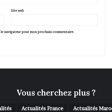
s
p
Site web
r
é
s
i
s le navigateur pour mon prochain commentaire.
d
e
n
t
i
e
l
l
e
s
Vous cherchez plus ?
lités
Actualités France
Actualités Maro