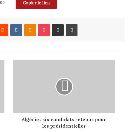
Copier le lien
Reddit
VKontakte
Odnoklassniki
Pocket
Partager par email
Imprimer
A
l
g
é
r
i
e
:
s
i
Algérie : six candidats retenus pour
x
les présidentielles
c