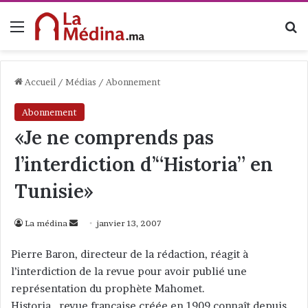
Menu
R
Accueil
/
Médias
/
Abonnement
Abonnement
«Je ne comprends pas
l’interdiction d’“Historia” en
Tunisie»
La médina
E
janvier 13, 2007
n
Pierre Baron, directeur de la rédaction, réagit à
v
l’interdiction de la revue pour avoir publié une
o
représentation du prophète Mahomet.
y
Historia , revue française créée en 1909 connaît depuis
e