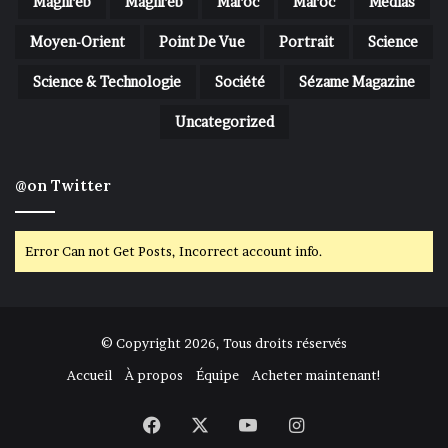
Maghreb
Maghreb
Maroc
Maroc
Medias
Moyen-Orient
Point De Vue
Portrait
Science
Science & Technologie
Société
Sézame Magazine
Uncategorized
@on Twitter
Error Can not Get Posts, Incorrect account info.
© Copyright 2026, Tous droits réservés
Accueil
À propos
Équipe
Acheter maintenant!
Facebook
X
YouTube
Instagram