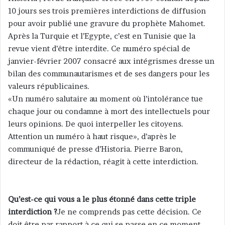
10 jours ses trois premières interdictions de diffusion
r
pour avoir publié une gravure du prophète Mahomet.
u
n
Après la Turquie et l’Egypte, c’est en Tunisie que la
c
revue vient d’être interdite. Ce numéro spécial de
o
janvier-février 2007 consacré aux intégrismes dresse un
u
bilan des communautarismes et de ses dangers pour les
r
valeurs républicaines.
r
«Un numéro salutaire au moment où l’intolérance tue
i
chaque jour ou condamne à mort des intellectuels pour
e
leurs opinions. De quoi interpeller les citoyens.
l
Attention un numéro à haut risque», d’après le
communiqué de presse d’Historia. Pierre Baron,
directeur de la rédaction, réagit à cette interdiction.
Qu’est-ce qui vous a le plus étonné dans cette triple
interdiction ?
Je ne comprends pas cette décision. Ce
doit être par rapport à ce qui se passe en ce moment