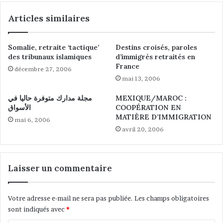
r
e
Articles similaires
a
a
n
c
s
h
Somalie, retraite ‘tactique’
Destins croisés, paroles
f
e
des tribunaux islamiques
d’immigrés retraités en
r
t
France
décembre 27, 2006
o
e
mai 13, 2006
n
r
t
1
مجلة مدارك متوفرة حاليا في
MEXIQUE/MAROC :
a
3
الأسواق
COOPÉRATION EN
l
à
MATIÈRE D’IMMIGRATION
mai 6, 2006
i
1
avril 20, 2006
e
8
r
R
s
a
e
f
Laisser un commentaire
n
a
E
l
u
e
Votre adresse e-mail ne sera pas publiée.
Les champs obligatoires
r
sont indiqués avec
*
o