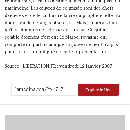
republierais, c’est un document ancien qui fait parti du
patrimoine. Les œuvres de ce musée sont des chefs
d’œuvres et celle-ci illustre la vie du prophète, elle n’a
donc rien de dérangeant a priori. Mais j’aimerais bien
qu’il y ait moins de retenue en Tunisie. Ce qui m’a
semblé étonnant c’est que le Maroc, royaume qui
comporte un parti islamique au gouvernement n’a pas
paru surpris, ni indigné de cette représentation.
Source : LIBERATION.FR : vendredi 12 janvier 2007
Copier le lien
C
h