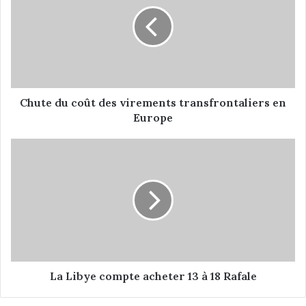
u
t
e
d
u
c
o
û
Chute du coût des virements transfrontaliers en
t
Europe
d
e
L
s
a
v
L
i
i
r
b
e
y
m
e
e
c
n
o
t
m
La Libye compte acheter 13 à 18 Rafale
s
p
t
t