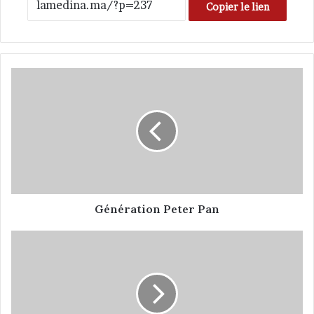
Copier le lien
G
é
n
é
r
a
t
i
o
n
Génération Peter Pan
P
e
L
t
E
e
M
r
O
P
N
a
D