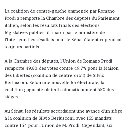
n
La coalition de centre-gauche emmenée par Romano
v
Prodi a remporté la Chambre des députés du Parlement
o
italien, selon les résultats finals des élections
y
législatives publiés tôt mardi par le ministère de
e
l’Intérieur. Les résultats pour le Sénat étaient cependant
r
toujours partiels.
u
n
c
A la Chambre des députés, l’Union de Romano Prodi
o
remporte 49,8% des votes contre 49,7% pour la Maison
u
des Libertés (coalition de centre-droit) de Silvio
r
Berlusconi. Selon une nouvelle loi électorale, la
r
coalition gagnante obtient automatiquement 55% des
i
sièges.
e
l
Au Sénat, les résultats accordaient une avance d’un siège
à la coalition de Silvio Berlusconi, avec 155 mandats
contre 154 pour l’Union de M. Prodi. Cependant, six