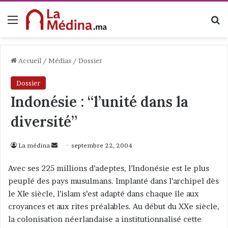
Menu
R
Accueil
/
Médias
/
Dossier
Dossier
Indonésie : “l’unité dans la
diversité”
La médina
E
septembre 22, 2004
n
Avec ses 225 millions d’adeptes, l’Indonésie est le plus
v
peuplé des pays musulmans. Implanté dans l’archipel dès
o
le XIe siècle, l’islam s’est adapté dans chaque île aux
y
croyances et aux rites préalables. Au début du XXe siècle,
e
la colonisation néerlandaise a institutionnalisé cette
r