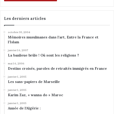
n
s
n
a
Les derniers articles
t
i
o
octobre 30, 2004
Mémoires musulmanes dans l’art, Entre la France et
n
l’Islam
a
l
janvier 16, 2007
i
La banlieue brûle ! Où sont les religions ?
t
mai 16, 2006
é
Destins croisés, paroles de retraités immigrés en France
janvier 1, 2005
Les sans-papiers de Marseille
janvier 1, 2005
Karim Zaz, « wanna do » Maroc
janvier 1, 2005
Année de l’Algérie :