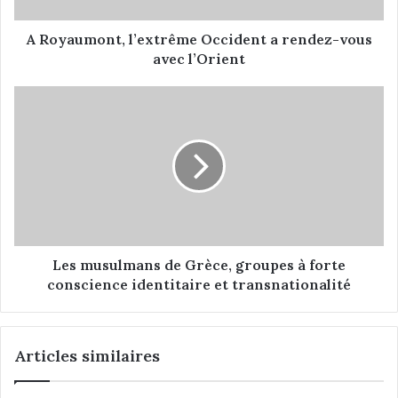
n
t
A Royaumont, l’extrême Occident a rendez-vous
,
avec l’Orient
l
’
L
e
e
x
s
t
m
r
u
ê
s
m
u
e
l
O
m
c
a
Les musulmans de Grèce, groupes à forte
c
n
conscience identitaire et transnationalité
i
s
d
d
e
e
Articles similaires
n
G
t
r
a
è