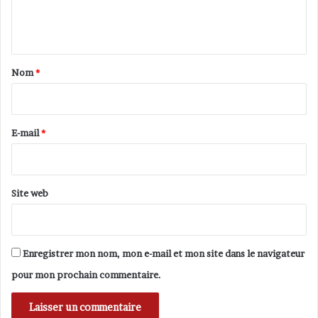
e
n
i
t
e
n
n
t
c
e
a
Nom
*
i
i
d
e
r
n
e
E-mail
*
t
*
i
t
a
Site web
i
r
e
e
Enregistrer mon nom, mon e-mail et mon site dans le navigateur
t
t
pour mon prochain commentaire.
r
a