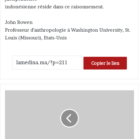
indonésienne réside dans ce raisonnement.
John Bowen
Professeur d’anthropologie à Washington University, St.
Louis (Missouri), Etats-Unis
Copier le lien
A
R
o
y
a
u
m
o