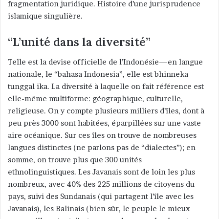
fragmentation juridique. Histoire d’une jurisprudence
u
n
islamique singulière.
c
o
“L’unité dans la diversité”
u
Telle est la devise officielle de l’Indonésie—en langue
r
nationale, le “bahasa Indonesia”, elle est bhinneka
r
i
tunggal ika. La diversité à laquelle on fait référence est
e
elle-même multiforme: géographique, culturelle,
l
religieuse. On y compte plusieurs milliers d’îles, dont à
peu près 3000 sont habitées, éparpillées sur une vaste
aire océanique. Sur ces îles on trouve de nombreuses
langues distinctes (ne parlons pas de “dialectes”); en
somme, on trouve plus que 300 unités
ethnolinguistiques. Les Javanais sont de loin les plus
nombreux, avec 40% des 225 millions de citoyens du
pays, suivi des Sundanais (qui partagent l’île avec les
Javanais), les Balinais (bien sûr, le peuple le mieux