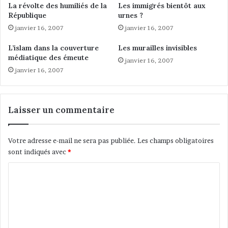
La révolte des humiliés de la
Les immigrés bientôt aux
r
c
République
urnes ?
e
e
janvier 16, 2007
janvier 16, 2007
n
,
d
g
L’islam dans la couverture
Les murailles invisibles
e
r
médiatique des émeute
z
janvier 16, 2007
o
janvier 16, 2007
-
u
v
p
o
e
u
s
Laisser un commentaire
s
à
a
f
v
o
Votre adresse e-mail ne sera pas publiée.
Les champs obligatoires
e
r
sont indiqués avec
*
c
t
l
e
C
’
c
o
O
o
r
n
m
i
s
m
e
c