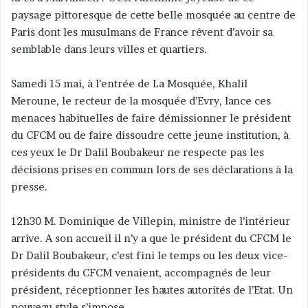
paysage pittoresque de cette belle mosquée au centre de
r
Paris dont les musulmans de France rêvent d’avoir sa
u
n
semblable dans leurs villes et quartiers.
c
o
Samedi 15 mai, à l’entrée de La Mosquée, Khalil
u
Meroune, le recteur de la mosquée d’Evry, lance ces
r
menaces habituelles de faire démissionner le président
r
du CFCM ou de faire dissoudre cette jeune institution, à
i
ces yeux le Dr Dalil Boubakeur ne respecte pas les
e
décisions prises en commun lors de ses déclarations à la
l
presse.
12h30 M. Dominique de Villepin, ministre de l’intérieur
arrive. A son accueil il n’y a que le président du CFCM le
Dr Dalil Boubakeur, c’est fini le temps ou les deux vice-
présidents du CFCM venaient, accompagnés de leur
président, réceptionner les hautes autorités de l’Etat. Un
nouveau style s’impose.