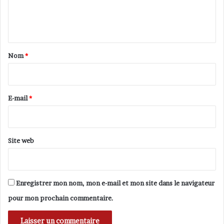
e
s
?
n
t
a
Nom
*
i
r
e
E-mail
*
*
Site web
Enregistrer mon nom, mon e-mail et mon site dans le navigateur
pour mon prochain commentaire.