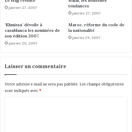
Le Hajj revisité
Halal, les nouvelles
s
j
tendances
c
janvier 27, 2007
e
janvier 27, 2007
o
u
m
f
‘Khmissa’ dévoile à
Maroc, réforme du code de
m
r
casablanca les nominées de
la nationalité
i
o
son édition 2007
janvier 19, 2007
s
n
janvier 20, 2007
s
t
i
a
o
l
n
i
Laisser un commentaire
s
e
t
r
h
Votre adresse e-mail ne sera pas publiée.
Les champs obligatoires
é
sont indiqués avec
*
m
a
C
t
o
i
m
q
u
m
e