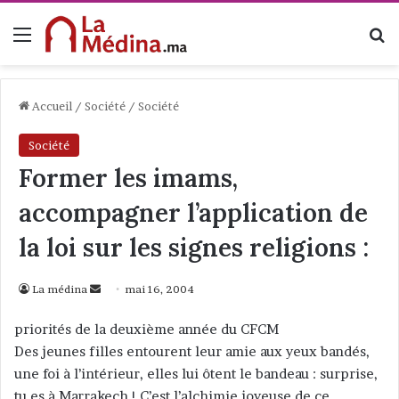
Menu
R
Accueil
/
Société
/
Société
Société
Former les imams,
accompagner l’application de
la loi sur les signes religions :
La médina
E
mai 16, 2004
n
priorités de la deuxième année du CFCM
v
Des jeunes filles entourent leur amie aux yeux bandés,
o
une foi à l’intérieur, elles lui ôtent le bandeau : surprise,
y
tu es à Marrakech ! C’est l’alchimie joyeuse de ce
e