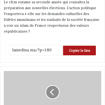
Le cfcm entame sa seconde année qui connaîtra la
préparation aux nouvelles élections. L’action politique
l’emportera-t-elle sur les demandes cultuelles des
fidèles musulmans et les souhaits de la société française
à voir un islam de France respectueux des valeurs
républicaines ?
Copier le lien
L
e
C
F
C
M
,