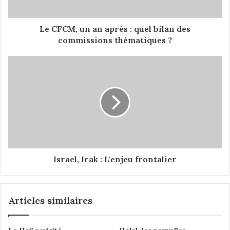
u
n
a
Le CFCM, un an après : quel bilan des
n
commissions thématiques ?
a
p
I
r
s
è
r
s
a
:
e
q
l
u
,
e
I
l
r
b
a
Israel, Irak : L'enjeu frontalier
i
k
l
:
a
L
Articles similaires
n
'
d
e
e
n