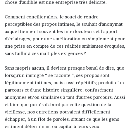
chose d’audible est une entreprise très délicate.
u
n
c
Comment concilier alors, le souci de rendre
o
perceptibles des propos intimes, le souhait d’anonymat
u
auquel tiennent souvent les interlocuteurs et l’apport
r
d’éclairages, pour une amélioration ou simplement pour
r
une prise en compte de ces réalités ambiantes évoquées,
i
sans faillir à ces multiples exigences ?
e
l
Sans mépris aucun, il devient presque banal de dire, que
lorsqu’un immigré “ se raconte “, ses propos sont
légitimement intimes, mais aussi répétitifs; produit d’un
parcours et d’une histoire singulière; confusément
anonymes et/ou similaires à tant d’autres parcours. Aussi
et bien que portés d’abord par cette question de la
vieillesse, nos entretiens pouvaient difficilement
échapper, à un flot de paroles, situant ce que les gens
estiment déterminant ou capital à leurs yeux.