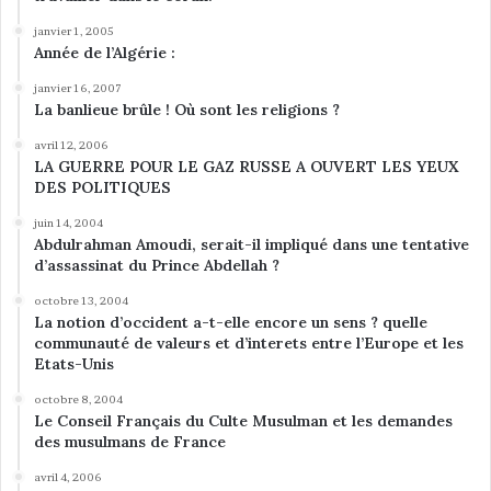
m
janvier 1, 2005
m
Année de l’Algérie :
i
janvier 16, 2007
g
La banlieue brûle ! Où sont les religions ?
r
a
avril 12, 2006
t
LA GUERRE POUR LE GAZ RUSSE A OUVERT LES YEUX
i
DES POLITIQUES
o
juin 14, 2004
n
Abdulrahman Amoudi, serait-il impliqué dans une tentative
,
d’assassinat du Prince Abdellah ?
s
e
octobre 13, 2004
l
La notion d’occident a-t-elle encore un sens ? quelle
communauté de valeurs et d’interets entre l’Europe et les
o
Etats-Unis
n
u
octobre 8, 2004
n
Le Conseil Français du Culte Musulman et les demandes
r
des musulmans de France
a
avril 4, 2006
p