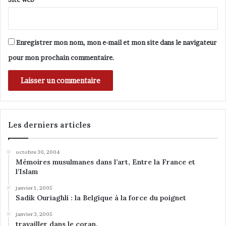
a
l
l
e
Enregistrer mon nom, mon e-mail et mon site dans le navigateur
s
e
pour mon prochain commentaire.
n
f
a
n
t
s
Les derniers articles
i
s
s
octobre 30, 2004
Mémoires musulmanes dans l’art, Entre la France et
u
l’Islam
s
d
janvier 1, 2005
e
Sadik Ouriaghli : la Belgique à la force du poignet
l
'
janvier 3, 2005
travailler dans le coran.
i