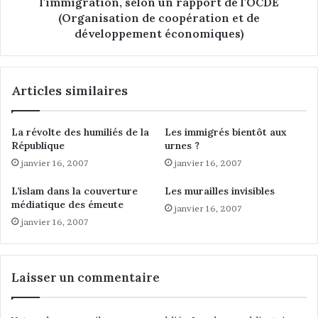
l'immigration, selon un rapport de l'OCDE
t
d
(Organisation de coopération et de
ç
u
développement économiques)
a
c
m
a
a
t
r
Articles similaires
i
c
f
h
s
La révolte des humiliés de la
Les immigrés bientôt aux
e
d
République
urnes ?
a
n
janvier 16, 2007
janvier 16, 2007
s
L’islam dans la couverture
Les murailles invisibles
d
médiatique des émeute
e
janvier 16, 2007
janvier 16, 2007
n
o
m
b
Laisser un commentaire
r
e
u