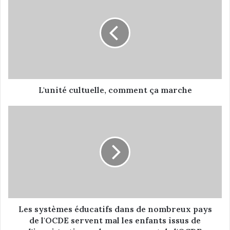
'
u
n
i
t
é
c
u
l
L'unité cultuelle, comment ça marche
t
u
L
e
e
l
s
l
s
e
y
,
s
c
t
o
è
m
m
m
e
Les systèmes éducatifs dans de nombreux pays
e
s
de l'OCDE servent mal les enfants issus de
n
é