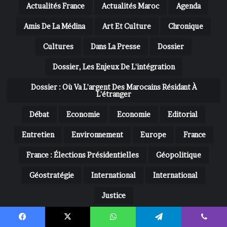
t
Actualités France
Actualités Maroc
Agenda
i
o
Amis De La Médina
Art Et Culture
Chronique
n
d
Cultures
Dans La Presse
Dossier
e
Dossier, Les Enjeux De L'intégration
c
o
Dossier : Où Va L'argent Des Marocains Résidant À
o
L'étranger
p
é
Débat
Economie
Economie
Editorial
r
a
Entretien
Environnement
Europe
France
t
i
France : Élections Présidentielles
Géopolitique
o
n
Géostratégie
International
International
e
t
Justice
d
La Medina N° 16 : Le Maroc Le Génie D'un Peuple,
e
Entretien Exclusif Avec Le Roi Mohammed VI
d