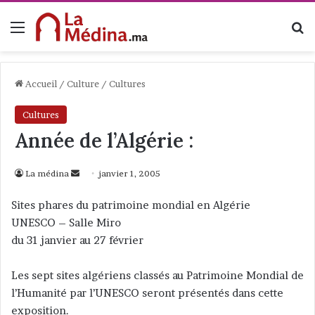
Menu
R
Accueil
/
Culture
/
Cultures
Cultures
Année de l’Algérie :
La médina
E
janvier 1, 2005
n
Sites phares du patrimoine mondial en Algérie
v
UNESCO – Salle Miro
o
du 31 janvier au 27 février
y
e
Les sept sites algériens classés au Patrimoine Mondial de
r
l’Humanité par l’UNESCO seront présentés dans cette
u
n
exposition.