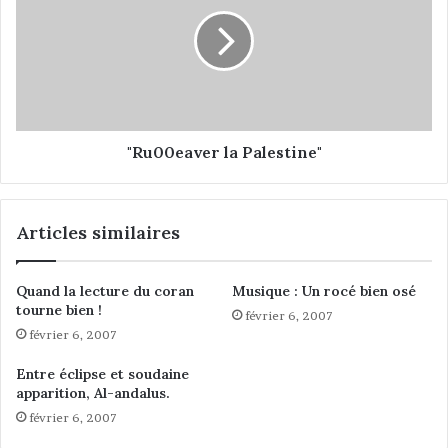
r
u
r
0
a
0
n
e
é
a
e
v
n
e
n
r
"Ru00eaver la Palestine"
e
l
:
a
P
Articles similaires
a
l
e
Quand la lecture du coran
Musique : Un rocé bien osé
s
tourne bien !
février 6, 2007
t
février 6, 2007
i
n
Entre éclipse et soudaine
e
apparition, Al-andalus.
"
février 6, 2007