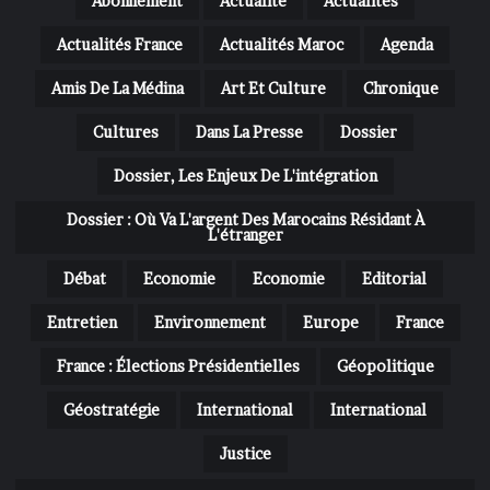
Abonnement
Actualité
Actualités
Actualités France
Actualités Maroc
Agenda
Amis De La Médina
Art Et Culture
Chronique
Cultures
Dans La Presse
Dossier
Dossier, Les Enjeux De L'intégration
Dossier : Où Va L'argent Des Marocains Résidant À
L'étranger
Débat
Economie
Economie
Editorial
Entretien
Environnement
Europe
France
France : Élections Présidentielles
Géopolitique
Géostratégie
International
International
Justice