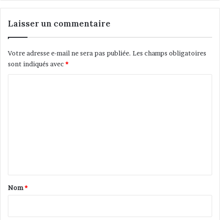
Laisser un commentaire
Votre adresse e-mail ne sera pas publiée.
Les champs obligatoires
sont indiqués avec
*
C
o
m
m
e
n
t
a
Nom
*
i
r