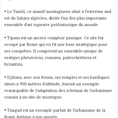
c
o
• Le Tassili, ce massif montagneux situé à l’extrême sud-
u
est du Sahara algérien, abrite l’un des plus importants
r
ensemble d’art rupestre préhistorique du monde.
r
i
• Tipasa est un ancien comptoir punique. Ce site fut
e
occupé par Rome qui en fit une base stratégique pour
l
ses conquêtes. Il comprend un ensemble unique de
vestiges phéniciens, romains, paléochrétiens et
byzantins.
• Djilima, avec son forum, ses temples et ses basiliques
situés à 900 mètres d’altitude, fournit un exemple
remarquable de l’adaptation des schémas de l’urbanisme
romain à un site de montagne.
• Timgad est un exemple parfait de l’urbanisme de la
Rome Antique à son apogée.