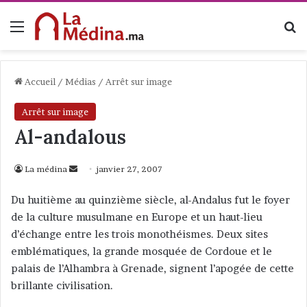
Menu
R
Accueil
/
Médias
/
Arrêt sur image
Arrêt sur image
Al-andalous
La médina
E
janvier 27, 2007
n
Du huitième au quinzième siècle, al-Andalus fut le foyer
v
de la culture musulmane en Europe et un haut-lieu
o
d’échange entre les trois monothéismes. Deux sites
y
emblématiques, la grande mosquée de Cordoue et le
e
palais de l’Alhambra à Grenade, signent l’apogée de cette
r
brillante civilisation.
u
n