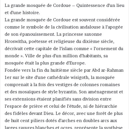
c
La grande mosquée de Cordoue – Quintessence d’un lieu
o
et d’une histoire.
u
La grande mosquée de Cordoue est souvent considérée
r
comme le symbole de la civilisation andalouse à l’apogée
r
de son épanouissement. La princesse saxonne
i
Hroswitha, poétesse et religieuse du dixième siècle,
e
décrivait cette capitale de l’islam comme « l’ornement du
l
monde ». Ville de plus d’un million d’habitants, sa
mosquée était la plus grande d’Europe.
Fondée vers la fin du huitième siècle par Abd ar-Rahman
1er sur le site d’une cathédrale wisigoth, la mosquée
comprenait à la fois des vestiges de colonnes romaines
et des mosaïques de style byzantin. Son aménagement et
ses extensions étaient planifiés sans division entre
l’espace de prière et celui de l’étude, ni de hiérarchie
des fidèles devant Dieu. Le décor, avec une forêt de plus
de huit cent piliers dotés d’arches en doubles arcs aux
larges rayures blanches et ocres, représente la synthèse