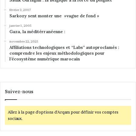
Sadik Ouriaghli : la Belgique à la force du poignet
février 3, 2007
Sarkozy sent monter une »vague de fond »
janvier 1, 2005
Gaza, la méditérranéenne :
novembre 22, 2025
Affiliations technologiques et “Labs” autoproclamés :
comprendre les enjeux méthodologiques pour
l’écosystème numérique marocain
Suivez-nous
Allez à la page d'options d'Arqam pour définir vos comptes
sociaux.