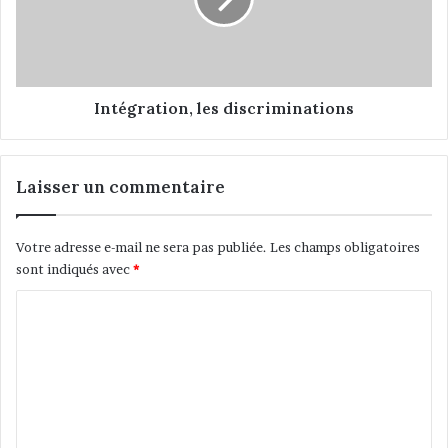
i
g
r
r
a
t
i
o
Intégration, les discriminations
n
,
l
Laisser un commentaire
e
s
d
Votre adresse e-mail ne sera pas publiée.
Les champs obligatoires
i
sont indiqués avec
*
s
c
C
r
o
i
m
m
i
m
n
a
e
t