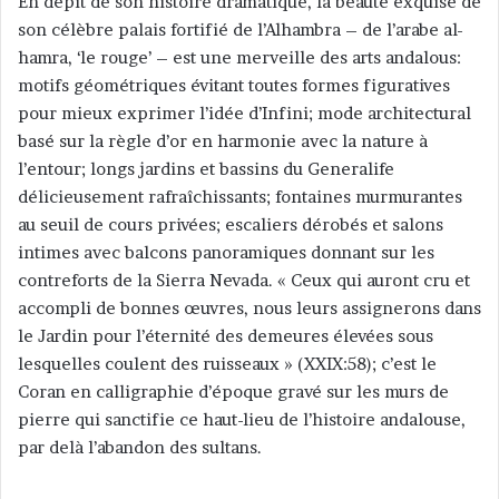
En dépit de son histoire dramatique, la beauté exquise de
son célèbre palais fortifié de l’Alhambra – de l’arabe al-
hamra, ‘le rouge’ – est une merveille des arts andalous:
motifs géométriques évitant toutes formes figuratives
pour mieux exprimer l’idée d’Infini; mode architectural
basé sur la règle d’or en harmonie avec la nature à
l’entour; longs jardins et bassins du Generalife
délicieusement rafraîchissants; fontaines murmurantes
au seuil de cours privées; escaliers dérobés et salons
intimes avec balcons panoramiques donnant sur les
contreforts de la Sierra Nevada. « Ceux qui auront cru et
accompli de bonnes œuvres, nous leurs assignerons dans
le Jardin pour l’éternité des demeures élevées sous
lesquelles coulent des ruisseaux » (XXIX:58); c’est le
Coran en calligraphie d’époque gravé sur les murs de
pierre qui sanctifie ce haut-lieu de l’histoire andalouse,
par delà l’abandon des sultans.