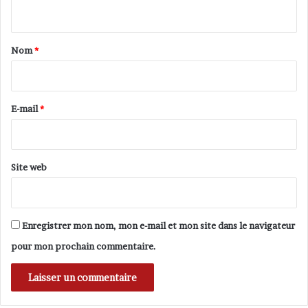
n
i
o
t
n
a
Nom
*
s
i
r
e
E-mail
*
*
Site web
Enregistrer mon nom, mon e-mail et mon site dans le navigateur
pour mon prochain commentaire.